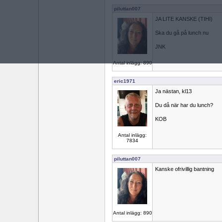
piluttan007
JA LITE KANSKE (TIHI)
Ska du gå på lunch nu
JNK
Antal inlägg: 890
eric1971
Ja nästan, kl13
Du då när har du lunch?
KOB
Antal inlägg:
7834
piluttan007
Kanske ofrivillig bantning
Antal inlägg: 890