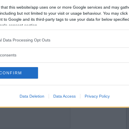
2011-06-15 12:28
Vill du bli
 that this website/app uses one or more Google services and may gath
efter jobbet
medlem?
including but not limited to your visit or usage behaviour. You may click 
 to Google and its third-party tags to use your data for below specifi
Skapa nytt konto
ogle consent section.
l Data Processing Opt Outs
2011-06-15 12:28
consents
CONFIRM
2011-06-15 12:29
Data Deletion
Data Access
Privacy Policy