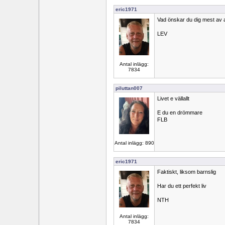
eric1971
Vad önskar du dig mest av a
LEV
Antal inlägg:
7834
piluttan007
Livet e vällallt
E du en drömmare
FLB
Antal inlägg: 890
eric1971
Faktiskt, liksom barnslig
Har du ett perfekt liv
NTH
Antal inlägg:
7834