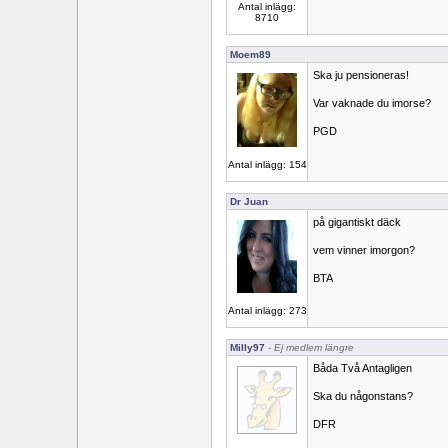
Antal inlägg:
8710
Moem89
Ska ju pensioneras!
Var vaknade du imorse?
PGD
Antal inlägg: 154
Dr Juan
på gigantiskt däck
vem vinner imorgon?
BTA
Antal inlägg: 273
Milly97
- Ej medlem längre
Båda Två Antagligen
Ska du någonstans?
DFR