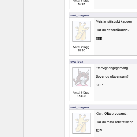
Antal inlägg:
5045
moi_magnus
Mejslar stilistiskt kaggen
Har du ett förhållande?
EEE
Antal inlägg:
8710
eva-leva
Ett evigt engegemang
Sover du ofta ensam?
KOP
Antal inlägg:
15408
moi_magnus
Klart! Ofta prydsamt..
Har du fasta arbetstider?
SJP