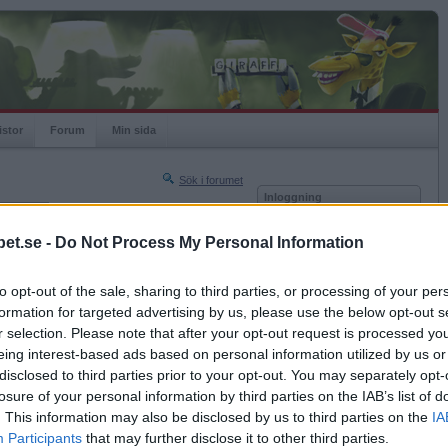
istor
Forum
Min sida
Sök i forumet
Inloggning
rneringar
Användare
et.se -
Do Not Process My Personal Information
Nästa sida »
Lösenord
Sista sidan »
to opt-out of the sale, sharing to third parties, or processing of your per
Kom ihåg mig
2011-06-15 12:27
formation for targeted advertising by us, please use the below opt-out s
Logga in
r selection. Please note that after your opt-out request is processed y
eing interest-based ads based on personal information utilized by us or
Glömt ditt lösenord?
Få ny aktiveringslänk
disclosed to third parties prior to your opt-out. You may separately opt-
losure of your personal information by third parties on the IAB’s list of
. This information may also be disclosed by us to third parties on the
IA
Betapet är gratis!
Participants
that may further disclose it to other third parties.