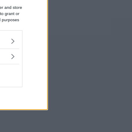
er and store
to grant or
ed purposes