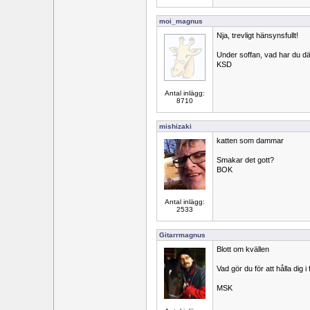
moi_magnus
Nja, trevligt hänsynsfullt!
Under soffan, vad har du d
KSD
Antal inlägg:
8710
mishizaki
katten som dammar
Smakar det gott?
BOK
Antal inlägg:
2533
Gitarrmagnus
Blott om kvällen
Vad gör du för att hålla dig i
MSK