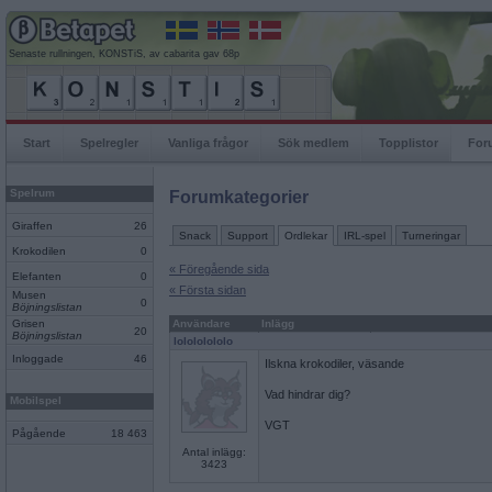
Senaste rullningen, KONSTiS, av cabarita gav 68p
Start
Spelregler
Vanliga frågor
Sök medlem
Topplistor
For
Spelrum
Forumkategorier
Giraffen
26
Snack
Support
Ordlekar
IRL-spel
Turneringar
Krokodilen
0
« Föregående sida
Elefanten
0
« Första sidan
Musen
0
Böjningslistan
Grisen
Användare
Inlägg
20
Böjningslistan
lolololololo
Inloggade
46
Ilskna krokodiler, väsande
Vad hindrar dig?
Mobilspel
VGT
Pågående
18 463
Antal inlägg:
3423