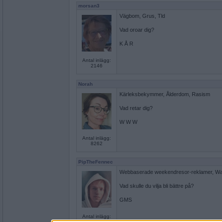
morsan3
Vägbom, Grus, Tld
Vad oroar dig?
K Å R
Antal inlägg:
2146
Norah
Kärleksbekymmer, Ålderdom, Rasism
Vad retar dig?
W W W
Antal inlägg:
8262
PipTheFennec
Webbaserade weekendresor-reklamer, Wa
Vad skulle du vilja bli bättre på?
GMS
Antal inlägg:
4554