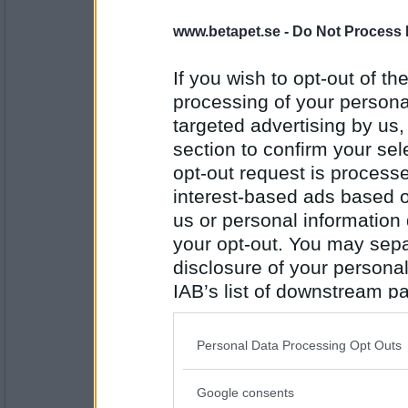
www.betapet.se -
Do Not Process 
Norah
Glömma många sorger
If you wish to opt-out of the
Vad är du bäst på?
processing of your personal
EEE
targeted advertising by us
Antal inlägg:
8262
section to confirm your sel
opt-out request is proces
lolololololo
interest-based ads based o
Estniska, engelska, esperanto
us or personal information d
Vad har du väskan?
your opt-out. You may separ
ABC
disclosure of your personal
Antal inlägg:
3423
IAB’s list of downstream pa
also be disclosed by us to 
gubri
Anteckningsbok, börs, cerat
Downstream Participants
th
Personal Data Processing Opt Outs
Vad dricker du helst?
third parties.
RÅD
Google consents
Please note that this web