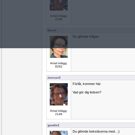
Antal inlägg:
2146
Norah
Du glömde frågan
Antal inlägg:
8262
morsan3
Förlåt, kommer här.
Vad gör dig ledsen?
Antal inlägg:
2146
goodie2
Du glömde bokstäverna med.. ;)