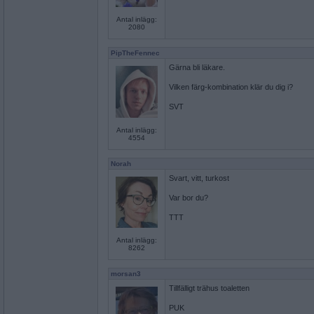
Antal inlägg:
2080
PipTheFennec
Gärna bli läkare.
Vilken färg-kombination klär du dig i?
SVT
Antal inlägg:
4554
Norah
Svart, vitt, turkost
Var bor du?
TTT
Antal inlägg:
8262
morsan3
Tillfälligt trähus toaletten
PUK