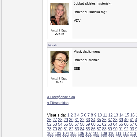
Jobbat alldeles hysteriskt
Brukar du sminka dig?
VDV
Antal inlägg:
22535
Norah
Visst, daglig vana
Brukar du träna?
EEE
Antal inlägg:
8262
« Föregående sida
« Första sidan
Visar sida:
1
2
3
4
5
6
7
8
9
10
11
12
13
14
15
16
26
27
28
29
30
31
32
33
34
35
36
37
38
39
40
41
52
53
54
55
56
57
58
59
60
61
62
63
64
65
66
67
78
79
80
81
82
83
84
85
86
87
88
89
90
91
92
93
102
103
104
105
106
107
108
109
110
111
112
113