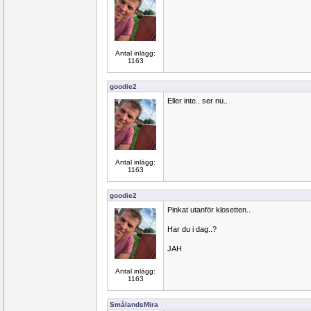
Antal inlägg:
1163
goodie2
Eller inte.. ser nu..
Antal inlägg:
1163
goodie2
Pinkat utanför klosetten..
Har du i dag..?
JAH
Antal inlägg:
1163
SmålandsMira