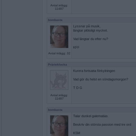
Antal inlägg:
11487
bombasta
Lyssnar på musik,
längtar plötsligt mycket.
Vad längtar du efter nu?
KFF
Antal inlägg: 32
Prärieklocka
Kurera fortsatta förkylningen
Vad gör du helst en söndagsmorgon?
T D G
Antal inlägg:
11487
bombasta
Talar dunkel galematias.
Beskriv din största passion med tre ord
KSM