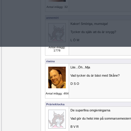
Antal inlägg: 32
annemiri
Kakor! Smöriga, mumsiga!
Tycker du själv att du är snygg?
L Ö M
Antal inlägg:
1776
riwinx
Lite...Öh...Mja
Vad tycker du är bäst med Skåne?
D S O
Antal inlägg: 464
Prärieklocka
De superfina omgivningarna
Vad gör du helst inte på sommarsemester
B V R