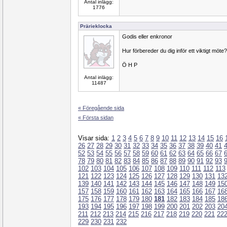
Antal inlägg:
1776
Prärieklocka
Godis eller enkronor
Hur förbereder du dig inför ett viktigt möte?
Ö H P
Antal inlägg:
11487
« Föregående sida
« Första sidan
Visar sida:
1
2
3
4
5
6
7
8
9
10
11
12
13
14
15
16
26
27
28
29
30
31
32
33
34
35
36
37
38
39
40
41
52
53
54
55
56
57
58
59
60
61
62
63
64
65
66
67
78
79
80
81
82
83
84
85
86
87
88
89
90
91
92
93
102
103
104
105
106
107
108
109
110
111
112
113
121
122
123
124
125
126
127
128
129
130
131
13
139
140
141
142
143
144
145
146
147
148
149
15
157
158
159
160
161
162
163
164
165
166
167
16
175
176
177
178
179
180
181
182
183
184
185
18
193
194
195
196
197
198
199
200
201
202
203
20
211
212
213
214
215
216
217
218
219
220
221
22
229
230
231
232