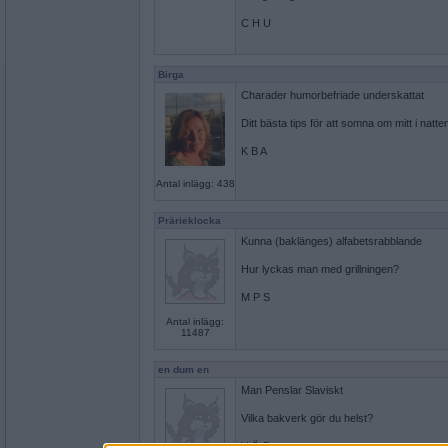
C H U
Birga
Charader humorbefriade underskattat
Ditt bästa tips för att somna om mitt i natte
K B A
Antal inlägg: 438
Prärieklocka
Kunna (baklänges) alfabetsrabblande
Hur lyckas man med grillningen?
M P S
Antal inlägg:
11487
en dum en
Man Penslar Slaviskt
Vilka bakverk gör du helst?
V Ö D