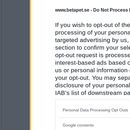
Antal inlägg:
www.betapet.se -
Do Not Process 
13194
Prärieklocka
If you wish to opt-out of the
Väldigt önskvärda: Drömmar
processing of your personal
Vad gör du helst en fredagskväll?
targeted advertising by us
J R L
section to confirm your sel
Antal inlägg:
11487
opt-out request is proces
interest-based ads based o
Fulfrisyr
us or personal information d
Joggar runt ladugården
your opt-out. You may separ
Hur ser ditt kök ut?
disclosure of your personal
V L K
IAB’s list of downstream pa
Antal inlägg:
1697
also be disclosed by us to 
Downstream Participants
th
Prärieklocka
Personal Data Processing Opt Outs
Väldigt lysande kakelfärger
third parties.
Vad gör du om du vinner storvinsten?
Google consents
Please note that this web
T I N