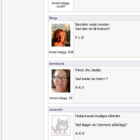
Antal inlägg:
11487
Birga
Besöker varje runsten
Vad äter du till frukost?
F L D
Antal inlägg: 438
bombasta
Fikon, löv, dadlar.
Vad badar du helst i ?
H K V
Antal inlägg: 32
annemiri
Heltäckande knallgul våtdräkt
Vad lägger du i barnens påskägg?
G E E