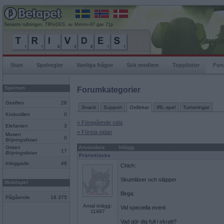
Senaste rullningen, TRIvDES, av Mimmi-67 gav 71p
Start
Spelregler
Vanliga frågor
Sök medlem
Topplistor
For
Spelrum
Forumkategorier
Giraffen
26
Snack
Support
Ordlekar
IRL-spel
Turneringar
Krokodilen
0
« Föregående sida
Elefanten
3
« Första sidan
Musen
0
Böjningslistan
Grisen
Användare
Inlägg
17
Böjningslistan
Prärieklocka
Inloggade
46
Chich:
Skumläser och släpper
Mobilspel
Birga:
Pågående
18 375
Antal inlägg:
Vid speciella event
11487
Vad gör dig full i skratt?