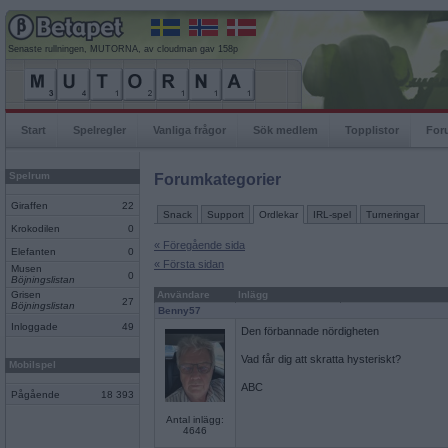
Senaste rullningen, MUTORNA, av cloudman gav 158p
Start
Spelregler
Vanliga frågor
Sök medlem
Topplistor
For
Spelrum
Forumkategorier
Giraffen
22
Snack
Support
Ordlekar
IRL-spel
Turneringar
Krokodilen
0
« Föregående sida
Elefanten
0
« Första sidan
Musen
0
Böjningslistan
Grisen
Användare
Inlägg
27
Böjningslistan
Benny57
Inloggade
49
Den förbannade nördigheten
Vad får dig att skratta hysteriskt?
Mobilspel
ABC
Pågående
18 393
Antal inlägg:
4646