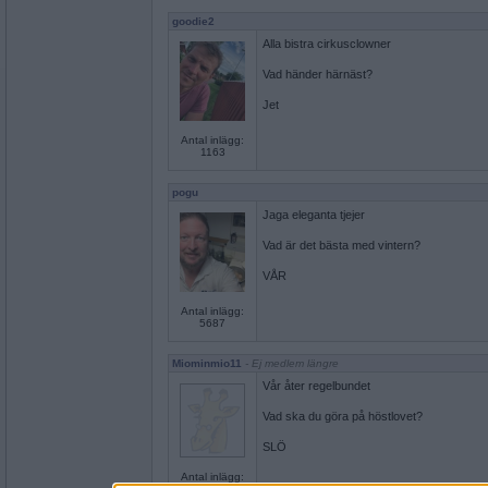
goodie2
Alla bistra cirkusclowner
Vad händer härnäst?
Jet
Antal inlägg:
1163
pogu
Jaga eleganta tjejer
Vad är det bästa med vintern?
VÅR
Antal inlägg:
5687
Miominmio11
- Ej medlem längre
Vår åter regelbundet
Vad ska du göra på höstlovet?
SLÖ
Antal inlägg: