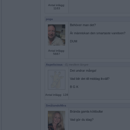
Antal inlägg:
1163
pogu
Behöver man det?
Är människan den smartaste varelsen?
DUM
Antal inlägg:
5687
Aspelicious
- Ej medlem längre
Det undrar många!
Vad blir det till middag ikväll?
B G K
Antal inlägg: 128
SmålandsMira
Brända gamla köttbullar
Vad gör du idag?