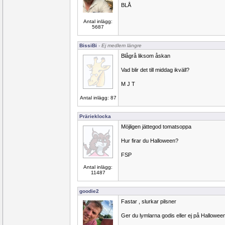
BLÅ
Antal inlägg:
5687
BissiBi
- Ej medlem längre
Blågrå liksom åskan
Vad blir det till middag ikväll?
M J T
Antal inlägg: 87
Prärieklocka
Möjligen jättegod tomatsoppa
Hur firar du Halloween?
FSP
Antal inlägg:
11487
goodie2
Fastar , slurkar pilsner
Ger du lymlarna godis eller ej på Hallowee