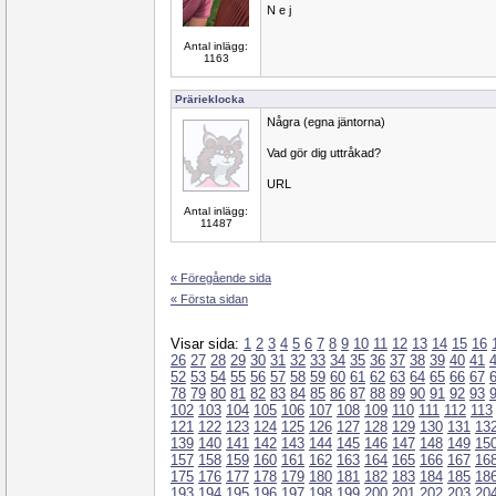
N e j
Antal inlägg:
1163
Prärieklocka
Några (egna jäntorna)
Vad gör dig uttråkad?
URL
Antal inlägg:
11487
« Föregående sida
« Första sidan
Visar sida:
1
2
3
4
5
6
7
8
9
10
11
12
13
14
15
16
26
27
28
29
30
31
32
33
34
35
36
37
38
39
40
41
52
53
54
55
56
57
58
59
60
61
62
63
64
65
66
67
78
79
80
81
82
83
84
85
86
87
88
89
90
91
92
93
102
103
104
105
106
107
108
109
110
111
112
113
121
122
123
124
125
126
127
128
129
130
131
13
139
140
141
142
143
144
145
146
147
148
149
15
157
158
159
160
161
162
163
164
165
166
167
16
175
176
177
178
179
180
181
182
183
184
185
18
193
194
195
196
197
198
199
200
201
202
203
20