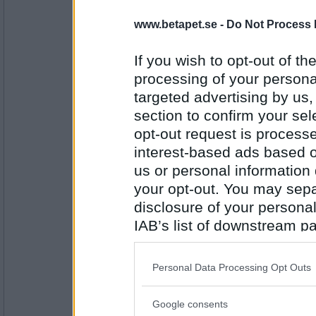
9654
www.betapet.se -
Do Not Process 
goodie2
Skida, lura , öla
If you wish to opt-out of the
Och du då? ( på höstlovet)
processing of your personal
Vdk
targeted advertising by us
Antal inlägg:
section to confirm your sel
1163
opt-out request is proces
Bellarom
- Ej medlem längre
interest-based ads based o
Vakta damens katter
us or personal information d
Vilka platser besöker du helst?
your opt-out. You may separ
N ö F
disclosure of your personal
Antal inlägg:
4220
IAB’s list of downstream pa
also be disclosed by us to 
SmålandsMira
Downstream Participants
th
Några öar, fantastiska.
Personal Data Processing Opt Outs
third parties.
Vad ska du göra ikväll?
DMS
Google consents
Please note that this web