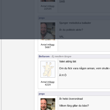
SMB
Antal inlägg:
22535
pogu
Sjunger melodiska ballader
Är du politiskt aktiv?
VAL
Antal inlägg:
5687
Bellarom
- Ej medlem längre
Valet aldrig lätt
Om du fick vara någon annan, vem skulle 
Ä H Ö
Antal inlägg:
4220
pogu
Är helst överordnad
Vilken färg gillar du bäst?