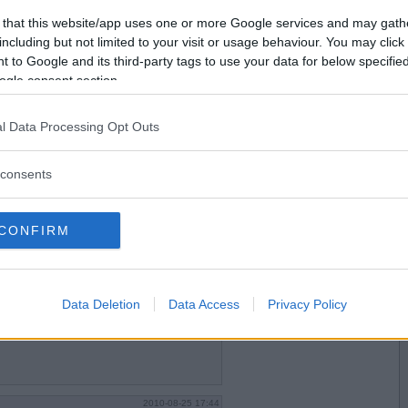
2010-08-25 16:25
Vill du bli
 that this website/app uses one or more Google services and may gath
medlem?
including but not limited to your visit or usage behaviour. You may click 
ust nu?
 to Google and its third-party tags to use your data for below specifi
Skapa nytt konto
ogle consent section.
l Data Processing Opt Outs
2010-08-25 16:26
consents
CONFIRM
2010-08-25 17:32
Data Deletion
Data Access
Privacy Policy
2010-08-25 17:44