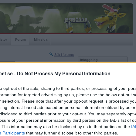
istor
Forum
Min sida
Sök i forumet
Inloggning
rneringar
Användare
et.se -
Do Not Process My Personal Information
Nästa sida »
Lösenord
Sista sidan »
to opt-out of the sale, sharing to third parties, or processing of your per
Kom ihåg mig
2010-08-25 13:29
formation for targeted advertising by us, please use the below opt-out s
Logga in
r selection. Please note that after your opt-out request is processed y
eing interest-based ads based on personal information utilized by us or
Glömt ditt lösenord?
Få ny aktiveringslänk
disclosed to third parties prior to your opt-out. You may separately opt-
losure of your personal information by third parties on the IAB’s list of
. This information may also be disclosed by us to third parties on the
IA
Betapet är gratis!
Participants
that may further disclose it to other third parties.