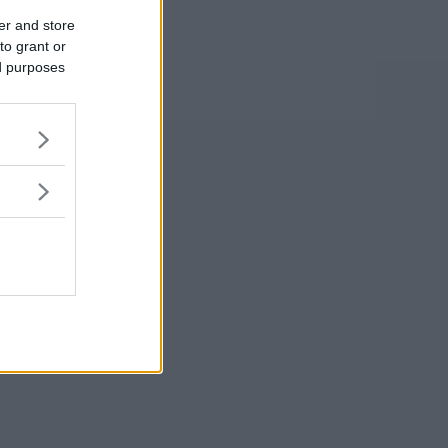
er and store
to grant or
ed purposes