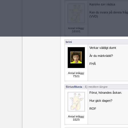
Kanske torr rädisa
Kan du svara på denna frå
(VVD)
Antal inlägg:
10101
brini
Verkar väldigt dumt
Är du märkrädd?
FHÅ
Antal inlägg:
7521
SiriusMusta
- Ej medlem längre
Förut, hörandes åskan.
Hur gick dagen?
ROF
Antal inlägg:
3325