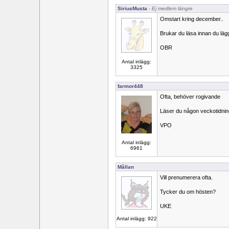
SiriusMusta
- Ej medlem längre
Omstart kring december..
Brukar du läsa innan du läg
OBR
Antal inlägg:
3325
farmor448
Ofta, behöver rogivande
Läser du någon veckotidni
VPO
Antal inlägg:
6961
Mållan
Vill prenumerera ofta.
Tycker du om hösten?
UKE
Antal inlägg: 922