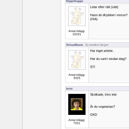
frippefrappe
Letar efter rätt (sätt)
Hann du till jobbet i morse?
(HIA)
Antal inlägg:
10101
SiriusMusta
- Ej medlem längre
Har inget arbete.
Har du varit i skolan idag?
STI
Antal inlägg:
3325
brini
Skolkade, trivs inte
Är du vegetarian?
OKD
Antal inlägg:
7521