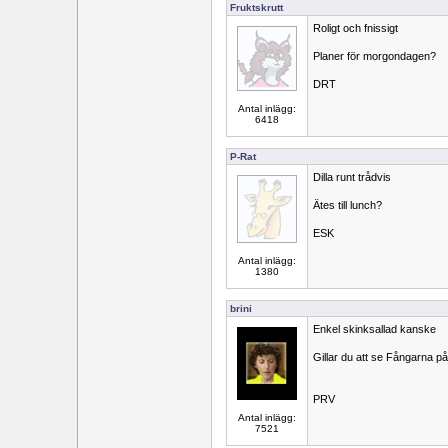
Fruktskrutt
Roligt och fnissigt
Planer för morgondagen?
DRT
Antal inlägg:
6418
P-Rat
Dilla runt trådvis
Ätes till lunch?
ESK
Antal inlägg:
1380
brini
Enkel skinksallad kanske
Gillar du att se Fångarna på
PRV
Antal inlägg:
7521