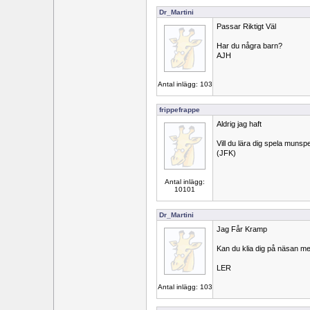
Dr_Martini
Passar Riktigt Väl
Har du några barn?
AJH
Antal inlägg: 103
frippefrappe
Aldrig jag haft
Vill du lära dig spela munsp
(JFK)
Antal inlägg:
10101
Dr_Martini
Jag Får Kramp
Kan du klia dig på näsan 
LER
Antal inlägg: 103