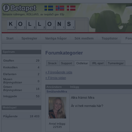
Senaste rullningen, KOLLoNS, av tequila5 gav 93p
Start
Spelregler
Vanliga frågor
Sök medlem
Topplistor
For
Spelrum
Forumkategorier
Giraffen
29
Snack
Support
Ordlekar
IRL-spel
Turneringar
Krokodilen
4
« Föregående sida
Elefanten
2
« Första sidan
Musen
0
Böjningslistan
Grisen
Användare
Inlägg
18
Böjningslistan
SmålandsMira
Inloggade
53
Allra främst Mira
Är vi helt normala här?
Mobilspel
Pågående
18 403
Antal inlägg:
22535