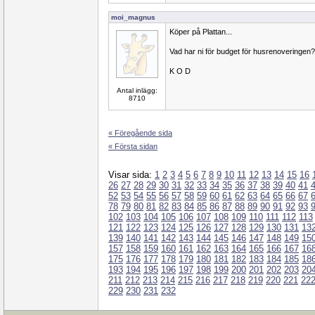
moi_magnus
Köper på Plattan...
Vad har ni för budget för husrenoveringen?
K O D
Antal inlägg:
8710
« Föregående sida
« Första sidan
Visar sida:
1
2
3
4
5
6
7
8
9
10
11
12
13
14
15
16
26
27
28
29
30
31
32
33
34
35
36
37
38
39
40
41
52
53
54
55
56
57
58
59
60
61
62
63
64
65
66
67
78
79
80
81
82
83
84
85
86
87
88
89
90
91
92
93
102
103
104
105
106
107
108
109
110
111
112
113
121
122
123
124
125
126
127
128
129
130
131
13
139
140
141
142
143
144
145
146
147
148
149
15
157
158
159
160
161
162
163
164
165
166
167
16
175
176
177
178
179
180
181
182
183
184
185
18
193
194
195
196
197
198
199
200
201
202
203
20
211
212
213
214
215
216
217
218
219
220
221
22
229
230
231
232