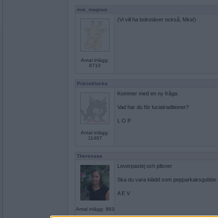
moi_magnus
(Vi vill ha bokstäver också, Mira!)
Antal inlägg:
8710
Prärieklocka
Kommer med en ny fråga:
Vad har du för luciatraditioner?
L O P
Antal inlägg:
11487
Theresaaa
Leverpastej och pilsner
Ska du vara klädd som pepparkaksgubbe på
A E V
Antal inlägg: 983