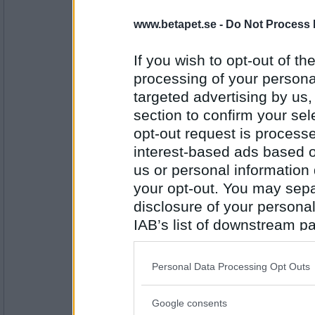
Prärieklocka
www.betapet.se -
Do Not Process 
Antagligen, eller vitklädd
Vad vill du helst vara i luciatåget?
If you wish to opt-out of the
E F S
processing of your personal
Antal inlägg:
11487
targeted advertising by us
section to confirm your sel
Theresaaa
opt-out request is proces
Ett fasansfullt spöke
interest-based ads based o
Hur mår du en måndag som denna?
us or personal information d
M Å G
your opt-out. You may separ
Antal inlägg: 983
disclosure of your personal
IAB’s list of downstream pa
Tessica
Medelsvår ångest, givetvis
also be disclosed by us to 
Vad har du bakat till tredje advent
Downstream Participants
th
Personal Data Processing Opt Outs
BMC
third parties.
Antal inlägg:
Google consents
2455
Please note that this web