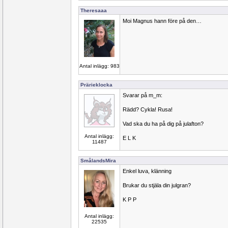
Theresaaa
Moi Magnus hann före på den…
Antal inlägg: 983
Prärieklocka
Svarar på m_m:
Rädd? Cykla! Rusa!
Vad ska du ha på dig på julafton?
Antal inlägg:
E L K
11487
SmålandsMira
Enkel luva, klänning
Brukar du stjäla din julgran?
K P P
Antal inlägg:
22535