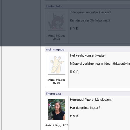
lolololololo
Jalapeños, underbart läckert!
Kan du vissla Oh helga natt?
H Y K
Antal inlägg:
3423
moi_magnus
Hell yeah, konsertkvalitet!
Måste vi verkligen gå in i det mörka spökh
R C R
Antal inlägg:
8710
Theresaaa
Herregud! Ytterst känslosamt!
Har du gröna fingrar?
H A M
Antal inlägg: 983