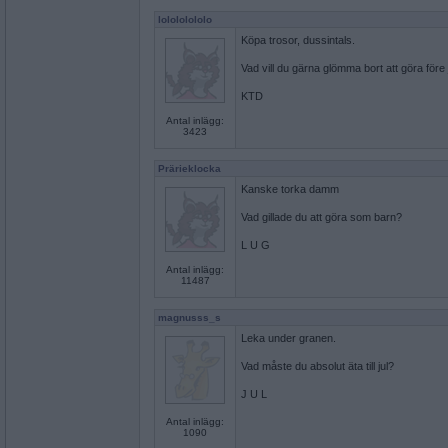
lolololololo
Köpa trosor, dussintals.
Vad vill du gärna glömma bort att göra före 
KTD
Antal inlägg:
3423
Prärieklocka
Kanske torka damm
Vad gillade du att göra som barn?
L U G
Antal inlägg:
11487
magnusss_s
Leka under granen.
Vad måste du absolut äta till jul?
J U L
Antal inlägg:
1090