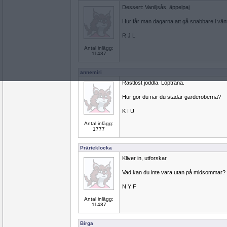
Dessert: Vaniljsås, äppelpaj
Hur får man dagarna att gå snabbare i vä
R J L
Antal inlägg:
11487
annemiri
Rastlöst joddla. Löpträna.
Hur gör du när du städar garderoberna?
K I U
Antal inlägg:
1777
Prärieklocka
Kliver in, utforskar
Vad kan du inte vara utan på midsommar?
N Y F
Antal inlägg:
11487
Birga