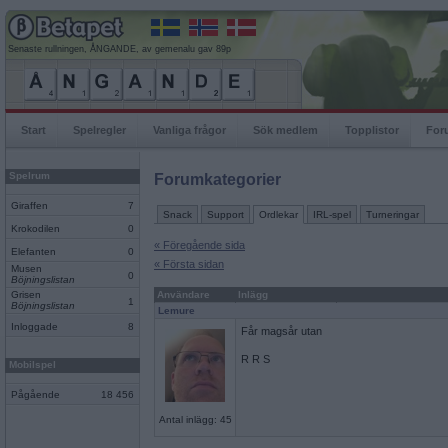
Senaste rullningen, ÅNGANDE, av gemenalu gav 89p
Start
Spelregler
Vanliga frågor
Sök medlem
Topplistor
For
Spelrum
Forumkategorier
Giraffen
7
Snack
Support
Ordlekar
IRL-spel
Turneringar
Krokodilen
0
« Föregående sida
Elefanten
0
« Första sidan
Musen
0
Böjningslistan
Grisen
Användare
Inlägg
1
Böjningslistan
Lemure
Inloggade
8
Får magsår utan
R R S
Mobilspel
Pågående
18 456
Antal inlägg: 45