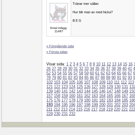
Tränar mer sällan
Hur blir man av med hicka?
B E G
Antal inlägg:
11487
« Föregående sida
« Första sidan
Visar sida:
1
2
3
4
5
6
7
8
9
10
11
12
13
14
15
16
26
27
28
29
30
31
32
33
34
35
36
37
38
39
40
41
52
53
54
55
56
57
58
59
60
61
62
63
64
65
66
67
78
79
80
81
82
83
84
85
86
87
88
89
90
91
92
93
102
103
104
105
106
107
108
109
110
111
112
113
121
122
123
124
125
126
127
128
129
130
131
13
139
140
141
142
143
144
145
146
147
148
149
15
157
158
159
160
161
162
163
164
165
166
167
16
175
176
177
178
179
180
181
182
183
184
185
18
193
194
195
196
197
198
199
200
201
202
203
20
211
212
213
214
215
216
217
218
219
220
221
22
229
230
231
232