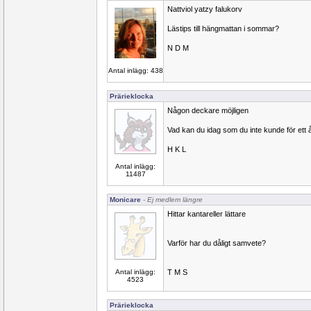
Nattviol yatzy falukorv
Lästips till hängmattan i sommar?
N D M
Antal inlägg: 438
Prärieklocka
Någon deckare möjligen
Vad kan du idag som du inte kunde för ett 
H K L
Antal inlägg:
11487
Monicare
- Ej medlem längre
Hittar kantareller lättare
Varför har du dåligt samvete?
Antal inlägg:
T M S
4523
Prärieklocka