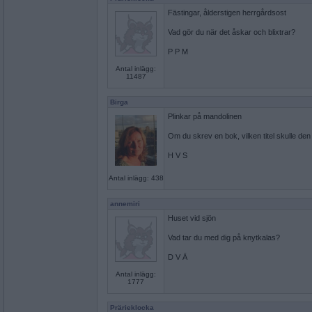
Fästingar, ålderstigen herrgårdsost
Vad gör du när det åskar och blixtrar?
P P M
Antal inlägg:
11487
Birga
Plinkar på mandolinen
Om du skrev en bok, vilken titel skulle den
H V S
Antal inlägg: 438
annemiri
Huset vid sjön
Vad tar du med dig på knytkalas?
D V Ä
Antal inlägg:
1777
Prärieklocka