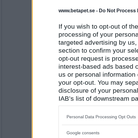
annemiri
Mitt marsvin Asterix
www.betapet.se -
Do Not Process 
Vad undviker du att ha på dig på sommare
V B N
If you wish to opt-out of the
Antal inlägg:
processing of your personal
1777
targeted advertising by us
Prärieklocka
section to confirm your sel
Vantar, benvärmare, näbbstövlar
opt-out request is proces
Röstade du i EU-valet?
interest-based ads based o
S I T
us or personal information d
Antal inlägg:
your opt-out. You may separ
11487
disclosure of your personal
annemiri
IAB’s list of downstream pa
Självklart, i tisdags
also be disclosed by us to 
Var intar du vanligtvis din frukost?
Downstream Participants
th
Personal Data Processing Opt Outs
U H I
third parties.
Antal inlägg:
1777
Google consents
Please note that this web