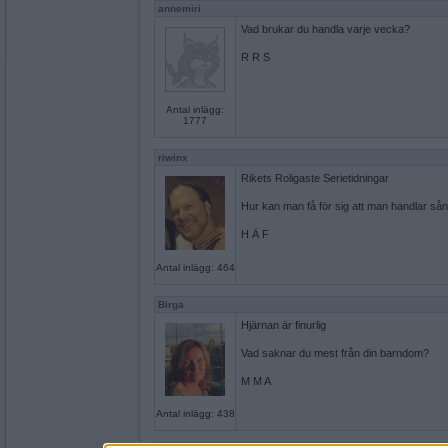
annemiri
Vad brukar du handla varje vecka?
R R S
Antal inlägg:
1777
riwinx
Rikets Roligaste Serietidningar
Hur kan man få för sig att man handlar sån
H Ä F
Antal inlägg: 464
Birga
Hjärnan är finurlig
Vad saknar du mest från din barndom?
M M A
Antal inlägg: 438