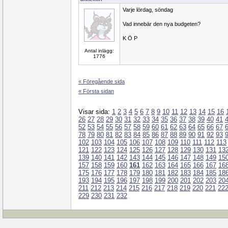
Varje lördag, söndag
Vad innebär den nya budgeten?
K Ö P
Antal inlägg:
1776
« Föregående sida
« Första sidan
Visar sida:
1
2
3
4
5
6
7
8
9
10
11
12
13
14
15
16
26
27
28
29
30
31
32
33
34
35
36
37
38
39
40
41
52
53
54
55
56
57
58
59
60
61
62
63
64
65
66
67
78
79
80
81
82
83
84
85
86
87
88
89
90
91
92
93
102
103
104
105
106
107
108
109
110
111
112
113
121
122
123
124
125
126
127
128
129
130
131
13
139
140
141
142
143
144
145
146
147
148
149
15
157
158
159
160
161
162
163
164
165
166
167
16
175
176
177
178
179
180
181
182
183
184
185
18
193
194
195
196
197
198
199
200
201
202
203
20
211
212
213
214
215
216
217
218
219
220
221
22
229
230
231
232