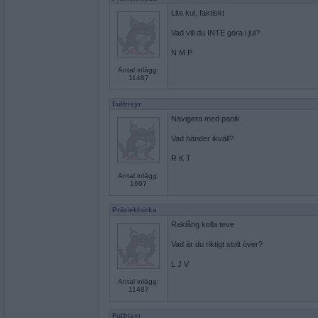
Lite kul, faktiskt
Vad vill du INTE göra i jul?
N M P
Antal inlägg:
11487
Fulfrisyr
Navigera med panik
Vad händer ikväll?
R K T
Antal inlägg:
1697
Prärieklocka
Raklång kolla teve
Vad är du riktigt stolt över?
L J V
Antal inlägg:
11487
Fulfrisyr