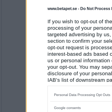
Prärieklocka
Varierat (kajakcross, sumobrottning)
www.betapet.se -
Do Not Process 
Vilket är ditt bästa inredningstips?
If you wish to opt-out of the
M E R
processing of your personal
Antal inlägg:
11487
targeted advertising by us
section to confirm your sel
Fulfrisyr
Måla ett rum
opt-out request is proces
Hur ser din hall ut?
interest-based ads based o
us or personal information d
U L G
Antal inlägg:
your opt-out. You may separ
1697
disclosure of your personal
Prärieklocka
IAB’s list of downstream pa
Underbart liten, gammaldags
also be disclosed by us to 
Vad har du alltid i ditt kylskåp?
Downstream Participants
th
Personal Data Processing Opt Outs
H N Y
third parties.
Antal inlägg:
11487
Google consents
Please note that this web