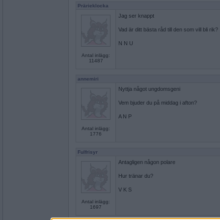
Prärieklocka
Jag ser knappt
Vad är ditt bästa råd till den som vill bli rik?
N N U
Antal inlägg:
11487
annemiri
Nyttja något ungdomsgeni
Vem bjuder du på middag i afton?
A N P
Antal inlägg:
1776
Fulfrisyr
Antagligen någon polare
Hur tränar du?
V K S
Antal inlägg:
1697