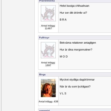
Prärieklocka
Helst busiga chihuahuan
Hur ser ditt drömliv ut?
B R A
Antal inlägg:
11487
Fulfrisyr
Bekväma relationer antagligen
Hur är dina morgonrutiner?
M O D
Antal inlägg:
1697
Birga
Mycket otydliga dagdrömmar
När är du som lyckligast?
V L S
Antal inlägg: 438
annemiri