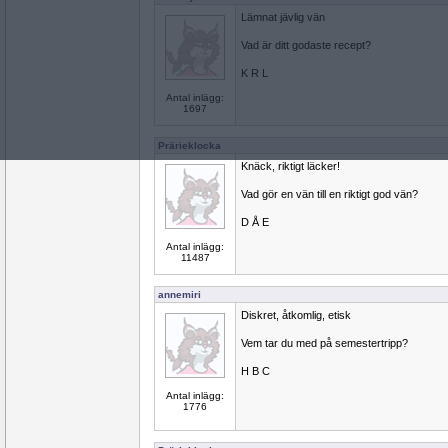
Lämnat jävlig vän
Vad är ditt godaste recept?
K R L
Antal inlägg:
1697
Prärieklocka
Knäck, riktigt läcker!
Vad gör en vän till en riktigt god vän?
D Å E
Antal inlägg:
11487
annemiri
Diskret, åtkomlig, etisk
Vem tar du med på semestertripp?
H B C
Antal inlägg:
1776