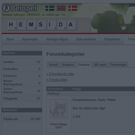
Senaste rullningen, HEMSIDA, av mita64 gav 77p
Start
Spelregler
Vanliga frågor
Sök medlem
Topplistor
For
Spelrum
Forumkategorier
Giraffen
22
Snack
Support
Ordlekar
IRL-spel
Turneringar
Krokodilen
0
« Föregående sida
Elefanten
0
« Första sidan
Musen
0
Böjningslistan
Grisen
Användare
Inlägg
15
Böjningslistan
Fulfrisyr
Inloggade
37
Kronprinsessan, Darin, Petter
Hur är vädret hos dig?
Mobilspel
J S K
Pågående
18 390
Antal inlägg:
1697