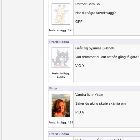
Partner Barn Sol
Har du några favoritplagg?
GPF
Antal inlägg: 425
Prärieklocka
Grårutig pyjamas (Flanell)
Vad drömmer du om att nån gång få göra?
V Ö Y
Antal inlägg:
11487
Birga
Vandra över Yxlan
Saker du aldrig skulle skämta om
P D A
Antal inlägg: 438
Prärieklocka