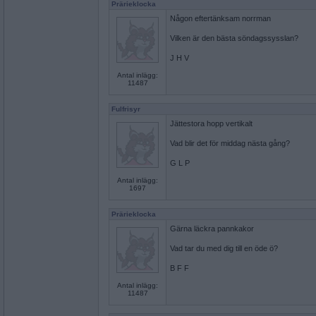
Prärieklocka
Någon eftertänksam norrman
Vilken är den bästa söndagssysslan?
J H V
Antal inlägg:
11487
Fulfrisyr
Jättestora hopp vertikalt
Vad blir det för middag nästa gång?
G L P
Antal inlägg:
1697
Prärieklocka
Gärna läckra pannkakor
Vad tar du med dig till en öde ö?
B F F
Antal inlägg:
11487