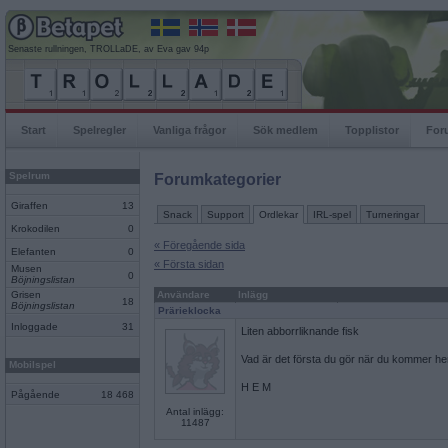
Senaste rullningen, TROLLaDE, av Eva gav 94p
Start
Spelregler
Vanliga frågor
Sök medlem
Topplistor
For
Spelrum
Forumkategorier
Giraffen
13
Snack
Support
Ordlekar
IRL-spel
Turneringar
Krokodilen
0
« Föregående sida
Elefanten
0
« Första sidan
Musen
0
Böjningslistan
Grisen
Användare
Inlägg
18
Böjningslistan
Prärieklocka
Inloggade
31
Liten abborrliknande fisk
Vad är det första du gör när du kommer h
Mobilspel
H E M
Pågående
18 468
Antal inlägg:
11487