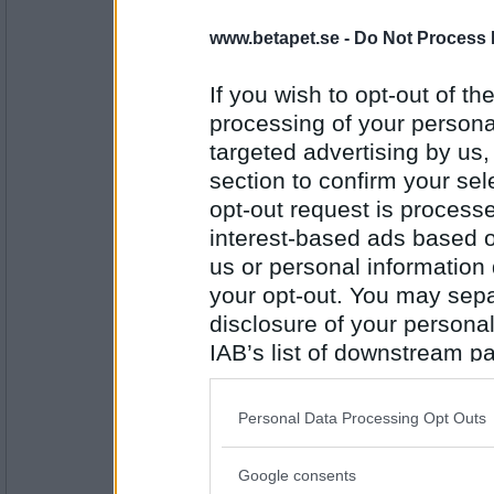
Prärieklocka
Ler mot raringarna
www.betapet.se -
Do Not Process 
Hur firade du Kanelbullens dag?
If you wish to opt-out of the
Å J B
processing of your personal
Antal inlägg:
11487
targeted advertising by us
section to confirm your sel
Fulfrisyr
Åt jättestor bulle
opt-out request is proces
Vad är det bästa som hänt dig?
interest-based ads based o
us or personal information d
S L G
Antal inlägg:
your opt-out. You may separ
1697
disclosure of your personal
Prärieklocka
IAB’s list of downstream pa
Såklart (lätt!) gullebarnen
also be disclosed by us to 
Vad är bäst med att det snart är mörkt nä
Downstream Participants
th
mörkt när man går hem?
Personal Data Processing Opt Outs
third parties.
O T G
Antal inlägg:
11487
Google consents
Please note that this web