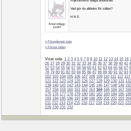
Pojkvännens dåliga andedräkt
Vad gör du alldeles för sällan?
H N S
Antal inlägg:
11487
« Föregående sida
« Första sidan
Visar sida:
1
2
3
4
5
6
7
8
9
10
11
12
13
14
15
16
26
27
28
29
30
31
32
33
34
35
36
37
38
39
40
41
52
53
54
55
56
57
58
59
60
61
62
63
64
65
66
67
78
79
80
81
82
83
84
85
86
87
88
89
90
91
92
93
102
103
104
105
106
107
108
109
110
111
112
113
121
122
123
124
125
126
127
128
129
130
131
13
139
140
141
142
143
144
145
146
147
148
149
15
157
158
159
160
161
162
163
164
165
166
167
16
175
176
177
178
179
180
181
182
183
184
185
18
193
194
195
196
197
198
199
200
201
202
203
20
211
212
213
214
215
216
217
218
219
220
221
22
229
230
231
232