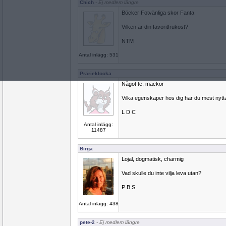
Chich
- Ej medlem längre
Böcker Fotvänliga skor Fanta
Vilken är din favoritfrukost?
NTM
Antal inlägg: 531
Prärieklocka
Något te, mackor
Vilka egenskaper hos dig har du mest nytt
L D C
Antal inlägg:
11487
Birga
Lojal, dogmatisk, charmig
Vad skulle du inte vilja leva utan?
P B S
Antal inlägg: 438
pete-2
- Ej medlem längre