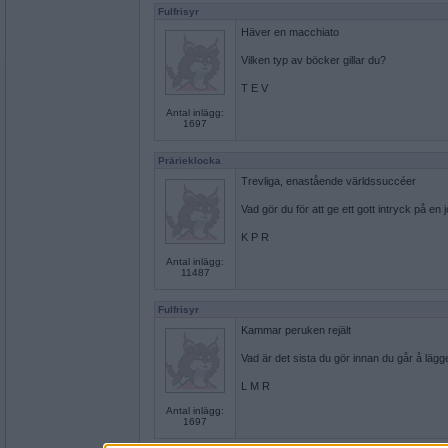
Fulfrisyr
Häver en macchiato
Vilken typ av böcker gillar du?
T E V
Antal inlägg:
1697
Prärieklocka
Trevliga, enastående världssuccéer
Vad gör du för att ge ett gott intryck på en 
K P R
Antal inlägg:
11487
Fulfrisyr
Kammar peruken rejält
Vad är det sista du gör innan du går å lägg
L M R
Antal inlägg:
1697