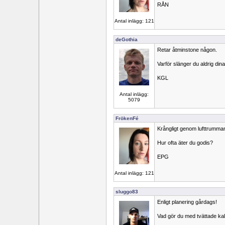
RÅN
Antal inlägg: 121
deGothia
Retar åtminstone någon.
Varför slänger du aldrig di
KGL
Antal inlägg:
5079
FrökenFé
Krångligt genom lufttrumma
Hur ofta äter du godis?
EPG
Antal inlägg: 121
sluggo83
Enligt planering gårdags!
Vad gör du med tvättade ka