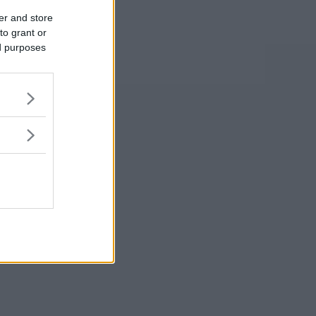
er and store
to grant or
ed purposes