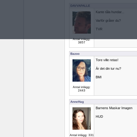
DAVVAPALLE
Kante tåla hundar...
Varför gråter du?
TVR
Antal inlägg:
3857
Bazoo
Tore ville retas!
Är det din tur nu?
BMI
Antal inlägg:
2443
AnneHag
Barnens Maskar Imagen
HUD
Antal inlägg: 331