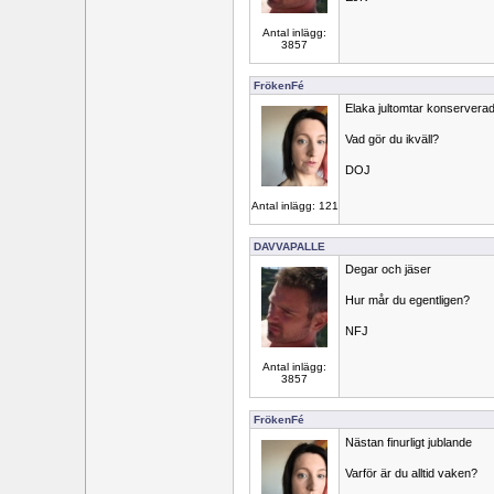
Antal inlägg:
3857
FrökenFé
Elaka jultomtar konservera
Vad gör du ikväll?
DOJ
Antal inlägg: 121
DAVVAPALLE
Degar och jäser
Hur mår du egentligen?
NFJ
Antal inlägg:
3857
FrökenFé
Nästan finurligt jublande
Varför är du alltid vaken?