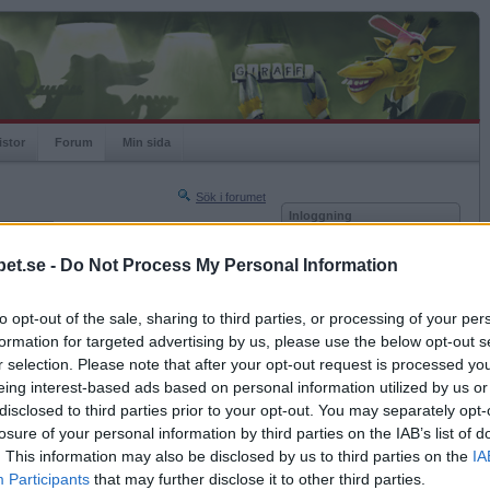
istor
Forum
Min sida
Sök i forumet
Inloggning
rneringar
Användare
et.se -
Do Not Process My Personal Information
Nästa sida »
Lösenord
Sista sidan »
to opt-out of the sale, sharing to third parties, or processing of your per
Kom ihåg mig
2012-05-07 20:23
formation for targeted advertising by us, please use the below opt-out s
Logga in
r selection. Please note that after your opt-out request is processed y
eing interest-based ads based on personal information utilized by us or
Glömt ditt lösenord?
st?
Få ny aktiveringslänk
disclosed to third parties prior to your opt-out. You may separately opt-
losure of your personal information by third parties on the IAB’s list of
. This information may also be disclosed by us to third parties on the
IA
Betapet är gratis!
Participants
that may further disclose it to other third parties.