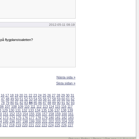
2012-05-11 08:19
på flygplanstoaletten?
Nästa sida »
Sista sidan »
16
17
18
19
20
21
22
23
24
25
26
27
28
29
30
31
47
48
49
50
51
52
53
54
55
56
57
58
59
60
61
62
78
79
80
81
82
83
84
85
86
87
88
89
90
91
92
93
06
107
108
109
110
111
112
113
114
115
116
117
8
129
130
131
132
133
134
135
136
137
138
139
0
151
152
153
154
155
156
157
158
159
160
161
2
173
174
175
176
177
178
179
180
181
182
183
4
195
196
197
198
199
200
201
202
203
204
205
6
217
218
219
220
221
222
223
224
225
226
227