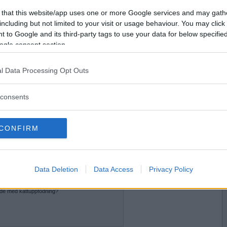
2012-05-08 19:41
Vill du bli
 that this website/app uses one or more Google services and may gath
medlem?
including but not limited to your visit or usage behaviour. You may click 
 to Google and its third-party tags to use your data for below specifi
Skapa nytt konto
ogle consent section.
l Data Processing Opt Outs
2012-05-08 21:34
t
consents
na?
CONFIRM
2012-05-08 21:57
Data Deletion
Data Access
Privacy Policy
ade med kattuppfödning?