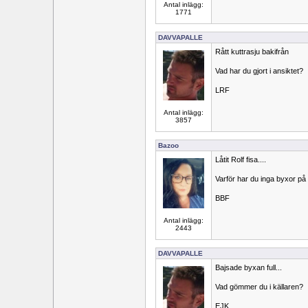
Antal inlägg:
1771
DAVVAPALLE
Rått kuttrasju bakifrån
Vad har du gjort i ansiktet?
LRF
Antal inlägg:
3857
Bazoo
Låtit Rolf fisa....
Varför har du inga byxor på
BBF
Antal inlägg:
2443
DAVVAPALLE
Bajsade byxan full...
Vad gömmer du i källaren?
EJK