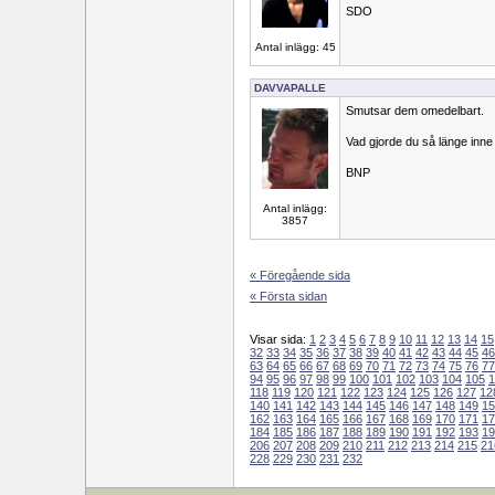
SDO
Antal inlägg: 45
DAVVAPALLE
Smutsar dem omedelbart.
Vad gjorde du så länge inne 
BNP
Antal inlägg:
3857
« Föregående sida
« Första sidan
Visar sida:
1
2
3
4
5
6
7
8
9
10
11
12
13
14
15
32
33
34
35
36
37
38
39
40
41
42
43
44
45
46
63
64
65
66
67
68
69
70
71
72
73
74
75
76
77
94
95
96
97
98
99
100
101
102
103
104
105
1
118
119
120
121
122
123
124
125
126
127
12
140
141
142
143
144
145
146
147
148
149
15
162
163
164
165
166
167
168
169
170
171
17
184
185
186
187
188
189
190
191
192
193
19
206
207
208
209
210
211
212
213
214
215
21
228
229
230
231
232