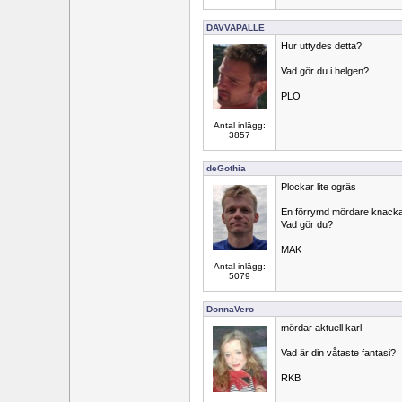
DAVVAPALLE
Hur uttydes detta?
Vad gör du i helgen?
PLO
Antal inlägg:
3857
deGothia
Plockar lite ogräs
En förrymd mördare knackar p
Vad gör du?
MAK
Antal inlägg:
5079
DonnaVero
mördar aktuell karl
Vad är din våtaste fantasi?
RKB