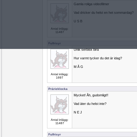
Gamla roliga videofilmer
Vad dricker du helst en het sommardag?
U S B
Antal inlägg:
11487
Fulfrisyr
Unik serbisk bira
Hur varmt tycker du det är idag?
M Å G
Antal inlägg:
1697
Prärieklocka
Mycket! Åh, gudomligt!!
Vad äter du helst inte?
N E J
Antal inlägg:
11487
Fulfrisyr