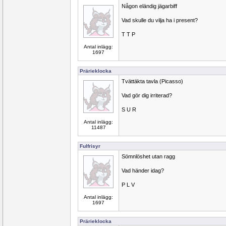
Någon eländig jägarbiff
Vad skulle du vilja ha i present?
T T P
Antal inlägg:
1697
Prärieklocka
Tvättäkta tavla (Picasso)
Vad gör dig irriterad?
S U R
Antal inlägg:
11487
Fulfrisyr
Sömnlöshet utan ragg
Vad händer idag?
P L V
Antal inlägg:
1697
Prärieklocka