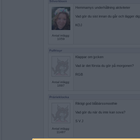
Silvertösen
Hemmamys underhållning aktiviteter
Vad gör du sist innan du går och lägger di
KOJ
Antal inlägg:
1059
Fulfrisyr
Klappar om jycken
Vad är det första du gör på morgonen?
RGB
Antal inlägg:
1697
Prärieklocka
Riktigt god blåbärssmoothie
Vad gör du när du inte kan sova?
S V J
Antal inlägg:
11487