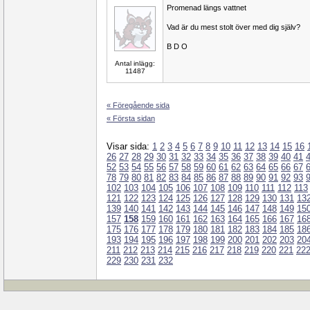
Promenad längs vattnet
Vad är du mest stolt över med dig själv?
B D O
Antal inlägg:
11487
« Föregående sida
« Första sidan
Visar sida:
1
2
3
4
5
6
7
8
9
10
11
12
13
14
15
16
26
27
28
29
30
31
32
33
34
35
36
37
38
39
40
41
52
53
54
55
56
57
58
59
60
61
62
63
64
65
66
67
78
79
80
81
82
83
84
85
86
87
88
89
90
91
92
93
102
103
104
105
106
107
108
109
110
111
112
113
121
122
123
124
125
126
127
128
129
130
131
13
139
140
141
142
143
144
145
146
147
148
149
15
157
158
159
160
161
162
163
164
165
166
167
16
175
176
177
178
179
180
181
182
183
184
185
18
193
194
195
196
197
198
199
200
201
202
203
20
211
212
213
214
215
216
217
218
219
220
221
22
229
230
231
232