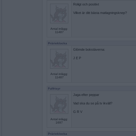
Roligt och positivt
Vilket är ditt bästa matlagningsknep?
Antal inlägg:
11487
Prärieklocka
Glömde bokstäverna:
J E P
Antal inlägg:
11487
Fulfrisyr
Jaga efter peppar
Vad ska du se på tv ikväll?
G R V
Antal inlägg:
1697
Prärieklocka