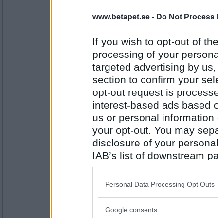
annemiri
www.betapet.se -
Do Not Process 
Suckar, vankar. Jättetråkigt.
Vilken vara köper du alltid på ICA?
If you wish to opt-out of the
B G H
processing of your personal
Antal inlägg:
1774
targeted advertising by us
section to confirm your sel
Prärieklocka
Bröd, gärna hårt
opt-out request is proces
Vad gör du om du oväntat får en dag ledigt
interest-based ads based o
us or personal information d
K U L
your opt-out. You may separ
Antal inlägg:
11487
disclosure of your personal
annemiri
IAB’s list of downstream pa
Kutar ut, löper!
also be disclosed by us to 
Spelar du något instrument?
Downstream Participants
th
Personal Data Processing Opt Outs
L M U
third parties.
Antal inlägg:
1774
Google consents
Please note that this web