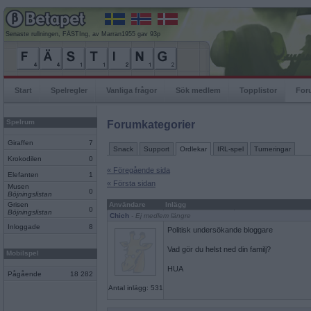
Senaste rullningen, FÄSTIng, av Marran1955 gav 93p
Start
Spelregler
Vanliga frågor
Sök medlem
Topplistor
For
Spelrum
Forumkategorier
Giraffen
7
Snack
Support
Ordlekar
IRL-spel
Turneringar
Krokodilen
0
« Föregående sida
Elefanten
1
« Första sidan
Musen
0
Böjningslistan
Grisen
Användare
Inlägg
0
Böjningslistan
Chich
- Ej medlem längre
Inloggade
8
Politisk undersökande bloggare
Vad gör du helst ned din familj?
Mobilspel
HUA
Pågående
18 282
Antal inlägg: 531