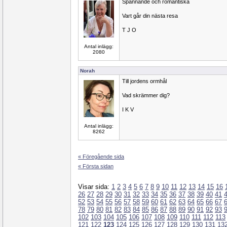
Spännande och romantiska
Vart går din nästa resa
T J O
Antal inlägg:
2080
Norah
Till jordens ormhål
Vad skrämmer dig?
I K V
Antal inlägg:
8262
« Föregående sida
« Första sidan
Visar sida:
1
2
3
4
5
6
7
8
9
10
11
12
13
14
15
16
26
27
28
29
30
31
32
33
34
35
36
37
38
39
40
41
52
53
54
55
56
57
58
59
60
61
62
63
64
65
66
67
78
79
80
81
82
83
84
85
86
87
88
89
90
91
92
93
102
103
104
105
106
107
108
109
110
111
112
113
121
122
123
124
125
126
127
128
129
130
131
13