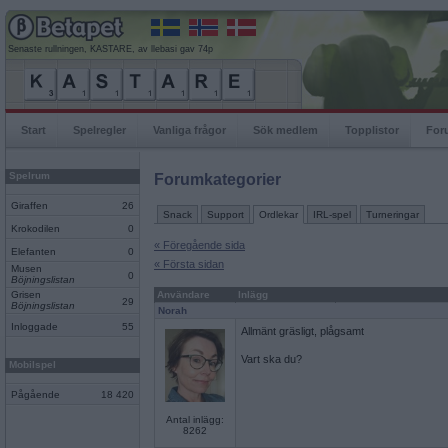
Senaste rullningen, KASTARE, av llebasi gav 74p
Start
Spelregler
Vanliga frågor
Sök medlem
Topplistor
For
Spelrum
Forumkategorier
Giraffen
26
Snack
Support
Ordlekar
IRL-spel
Turneringar
Krokodilen
0
« Föregående sida
Elefanten
0
« Första sidan
Musen
0
Böjningslistan
Grisen
Användare
Inlägg
29
Böjningslistan
Norah
Inloggade
55
Allmänt gräsligt, plågsamt
Vart ska du?
Mobilspel
Pågående
18 420
Antal inlägg:
8262