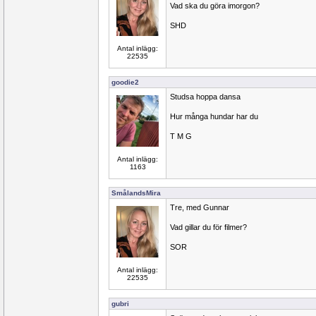
Vad ska du göra imorgon?
SHD
Antal inlägg:
22535
goodie2
Studsa hoppa dansa
Hur många hundar har du
T M G
Antal inlägg:
1163
SmålandsMira
Tre, med Gunnar
Vad gillar du för filmer?
SOR
Antal inlägg:
22535
gubri