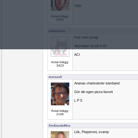
FMS
Antal inlägg:
4554
lolololololo
Fisk med senap
Vad köper du på ICA?
ACI
Antal inlägg:
3423
morsan3
Ananas charkuterier isterband
Gör din egen pizza favorit
L P S
Antal inlägg:
2146
SmålandsMira
Lök, Pepperoni, svamp