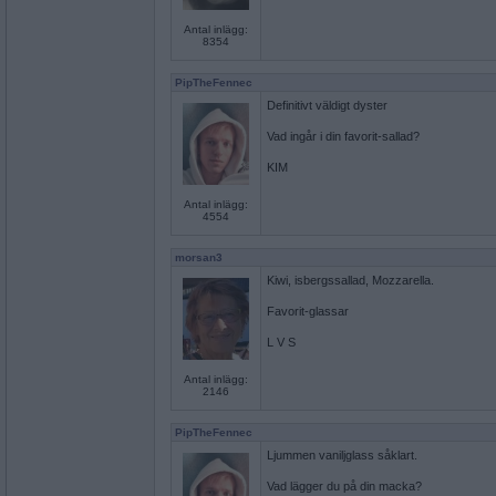
Antal inlägg:
8354
PipTheFennec
Definitivt väldigt dyster
Vad ingår i din favorit-sallad?
KIM
Antal inlägg:
4554
morsan3
Kiwi, isbergssallad, Mozzarella.
Favorit-glassar
L V S
Antal inlägg:
2146
PipTheFennec
Ljummen vaniljglass såklart.
Vad lägger du på din macka?