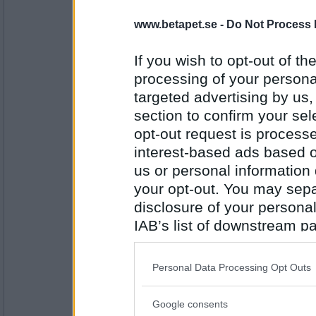
www.betapet.se -
Do Not Process 
PipTheFennec
Oftast lite brännvin
If you wish to opt-out of the
Vart trivs du?
processing of your personal
IHS
targeted advertising by us
Antal inlägg:
4554
section to confirm your sel
opt-out request is proces
Mormodern49
interest-based ads based o
I hemmet såklart
us or personal information d
Vad gör du nu ?
your opt-out. You may separ
INS
disclosure of your personal
Antal inlägg:
8354
IAB’s list of downstream pa
also be disclosed by us to 
PipTheFennec
Downstream Participants
th
Inte något särskilt.
Personal Data Processing Opt Outs
third parties.
Hur kryddar du din mat?
MMP
Google consents
Please note that this web