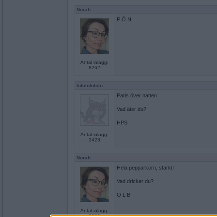
Norah
P Ö N
Antal inlägg:
8262
lolololololo
Paris över natten
Vad äter du?
HPS
Antal inlägg:
3423
Norah
Hela pepparkorn, starkt!
Vad dricker du?
O L B
Antal inlägg:
8262