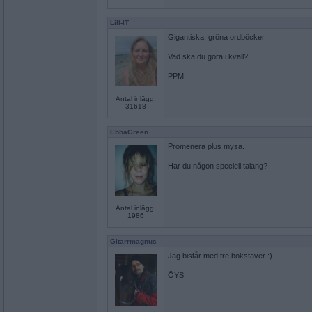
Lill-IT
Gigantiska, gröna ordböcker
Vad ska du göra i kväll?
PPM
Antal inlägg:
31618
EbbaGreen
Promenera plus mysa.
Har du någon speciell talang?
Antal inlägg:
1986
Gitarrmagnus
Jag bistår med tre bokstäver :)
ÖYS