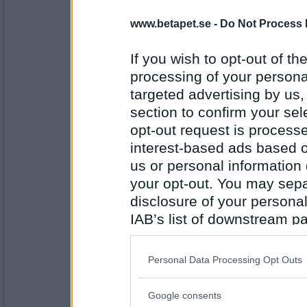
Dr Juan
www.betapet.se -
Do Not Process 
Långt picknick Solande
Vem kommer nu?
If you wish to opt-out of the
HYE
processing of your personal
Antal inlägg: 273
targeted advertising by us
section to confirm your sel
michi1000
Händelsevis yttligare en
opt-out request is proces
interest-based ads based o
Vad har du för hobby?
us or personal information d
ÄGG
your opt-out. You may separ
Antal inlägg: 1
disclosure of your personal
EbbaGreen
IAB’s list of downstream pa
Äter gärna godis.
also be disclosed by us to 
Vad gör du för att koppla av?
Downstream Participants
th
KOI
Personal Data Processing Opt Outs
third parties.
Antal inlägg:
1986
Google consents
Please note that this web