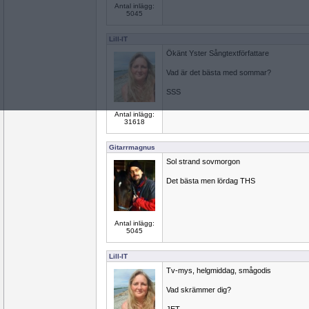
Antal inlägg:
5045
Lill-IT
Ökänt Yster Sångtextförfattare
Vad är det bästa med sommar?
SSS
Antal inlägg:
31618
Gitarrmagnus
Sol strand sovmorgon
Det bästa men lördag THS
Antal inlägg:
5045
Lill-IT
Tv-mys, helgmiddag, smågodis
Vad skrämmer dig?