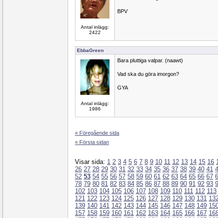
BPV
Antal inlägg:
2422
EbbaGreen
Bara pluttiga valpar. (naawt)
Vad ska du göra imorgon?
GYA
Antal inlägg:
1986
« Föregående sida
« Första sidan
Visar sida:
1
2
3
4
5
6
7
8
9
10
11
12
13
14
15
16
26
27
28
29
30
31
32
33
34
35
36
37
38
39
40
41
52
53
54
55
56
57
58
59
60
61
62
63
64
65
66
67
78
79
80
81
82
83
84
85
86
87
88
89
90
91
92
93
102
103
104
105
106
107
108
109
110
111
112
113
121
122
123
124
125
126
127
128
129
130
131
13
139
140
141
142
143
144
145
146
147
148
149
15
157
158
159
160
161
162
163
164
165
166
167
16