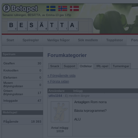
Senaste rullningen, BESÄTTA, av Emma-13 gav 135p
Start
Spelregler
Vanliga frågor
Sök medlem
Topplistor
For
Spelrum
Forumkategorier
Giraffen
30
Snack
Support
Ordlekar
IRL-spel
Turneringar
Krokodilen
0
« Föregående sida
Elefanten
0
« Första sidan
Musen
0
Böjningslistan
Grisen
Användare
Inlägg
17
Böjningslistan
ullis1164
- Ej medlem längre
Inloggade
47
Antagligen Rom norra
Bästa tvprogrammet?
Mobilspel
ALU
Pågående
18 393
Antal inlägg:
1019