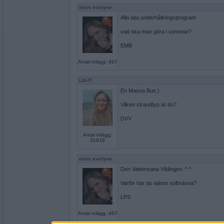
miss evelyne
Alla lata underhållningsprogram
vad ska man göra i sommar?
EMB
Antal inlägg: 467
Lill-IT
En Massa Bus:)
Vilken strandtyp är du?
DVV
Antal inlägg:
31618
miss evelyne
Den Vattenvana Vildingen. ^.^
Varför har du ojämn solbränna?
LPS
Antal inlägg: 467