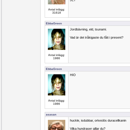
JET
Antal inlägg:
31618
EbbaGreen
Jordbävning, eld, tsunami.
Vad är det tråkigaste du fått i present?
Antal inlägg:
1986
EbbaGreen
HIO
Antal inlägg:
1986
asasan
huckle, isdubbar, orkeslös duracellkanin
Vilka hundraser gillar du?