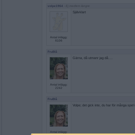
volpe1964
- Ej medlem längre
Självklart
Antal inlägg:
6106
FruBlå
Gärna, då utmanr jag då.....
Antal inlägg:
2242
FruBlå
Volpe; det gick inte, du har för många spel i
Antal inlägg: