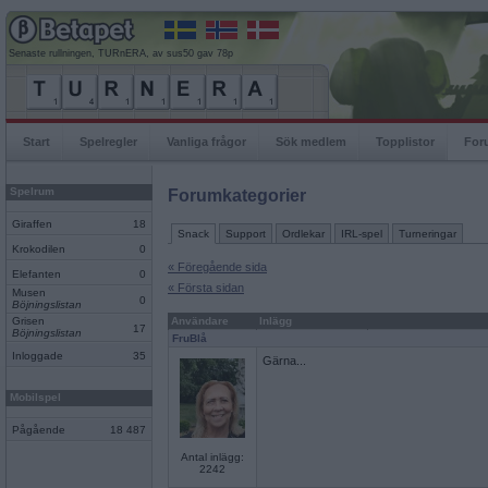
Senaste rullningen, TURnERA, av sus50 gav 78p
Start
Spelregler
Vanliga frågor
Sök medlem
Topplistor
For
Spelrum
Forumkategorier
Giraffen
18
Snack
Support
Ordlekar
IRL-spel
Turneringar
Krokodilen
0
« Föregående sida
Elefanten
0
« Första sidan
Musen
0
Böjningslistan
Grisen
Användare
Inlägg
17
Böjningslistan
FruBlå
Inloggade
35
Gärna...
Mobilspel
Pågående
18 487
Antal inlägg:
2242