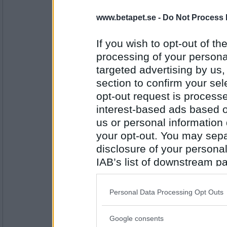
2242
www.betapet.se -
Do Not Process 
Jelenas77
Ja
If you wish to opt-out of the
processing of your personal
targeted advertising by us
Antal inlägg:
section to confirm your sel
1798
opt-out request is proces
Kramse
interest-based ads based o
Absolut! &#9786;&#65039;
us or personal information d
your opt-out. You may separ
disclosure of your personal
Antal inlägg: 29
IAB’s list of downstream pa
also be disclosed by us to 
grisen
- Ej medlem längre
Nej
Downstream Participants
th
Personal Data Processing Opt Outs
third parties.
Google consents
Please note that this web
Antal inlägg: 40