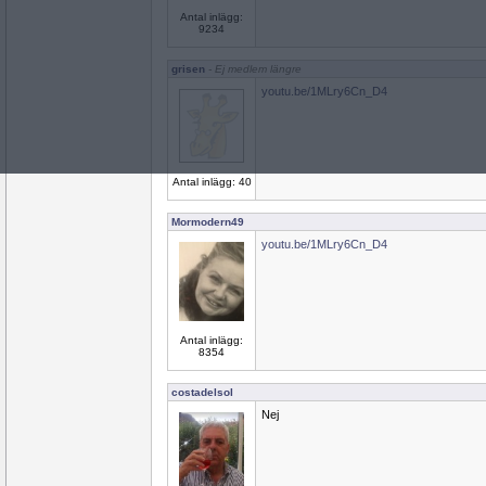
Antal inlägg:
9234
grisen
- Ej medlem längre
youtu.be/1MLry6Cn_D4
Antal inlägg: 40
Mormodern49
youtu.be/1MLry6Cn_D4
Antal inlägg:
8354
costadelsol
Nej