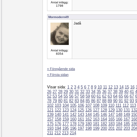
Antal inlägg:
1798
Mormodern49
Jadå
Antal inlägg:
8354
« Föregående sida
« Första sidan
Visar sida:
1
2
3
4
5
6
7
8
9
10
11
12
13
14
15
16
26
27
28
29
30
31
32
33
34
35
36
37
38
39
40
41
52
53
54
55
56
57
58
59
60
61
62
63
64
65
66
67
78
79
80
81
82
83
84
85
86
87
88
89
90
91
92
93
102
103
104
105
106
107
108
109
110
111
112
113
121
122
123
124
125
126
127
128
129
130
131
13
139
140
141
142
143
144
145
146
147
148
149
15
157
158
159
160
161
162
163
164
165
166
167
16
175
176
177
178
179
180
181
182
183
184
185
18
193
194
195
196
197
198
199
200
201
202
203
20
211
212
213
214