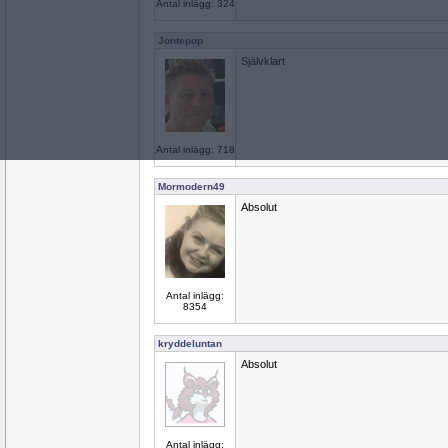
Antal inlägg: 324
Jontepop
Självklart
Antal inlägg: 718
Mormodern49
Absolut
Antal inlägg:
8354
kryddeluntan
Absolut
Antal inlägg: