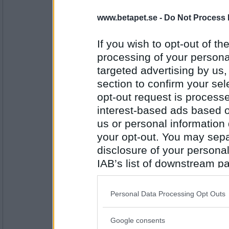
saerdna82
Ok!
www.betapet.se -
Do Not Process 
If you wish to opt-out of the
processing of your personal
Antal inlägg:
targeted advertising by us
1560
section to confirm your sel
Blasse
opt-out request is proces
Jo
interest-based ads based o
us or personal information d
your opt-out. You may separ
Antal inlägg:
disclosure of your personal
7320
IAB’s list of downstream pa
sasjov
also be disclosed by us to 
Ja.
Downstream Participants
th
Personal Data Processing Opt Outs
third parties.
Google consents
Antal inlägg:
Please note that this web
1465