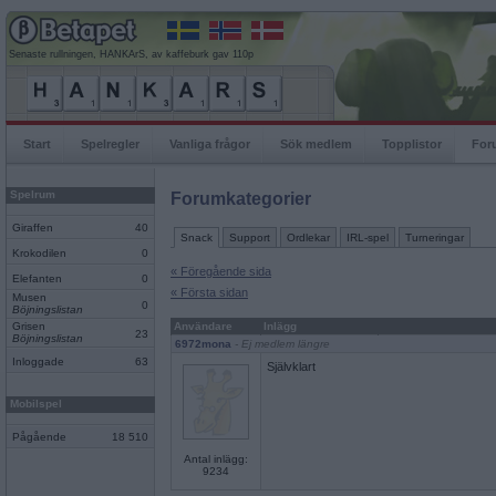
Senaste rullningen, HANKArS, av kaffeburk gav 110p
Start
Spelregler
Vanliga frågor
Sök medlem
Topplistor
For
Spelrum
Forumkategorier
Giraffen
40
Snack
Support
Ordlekar
IRL-spel
Turneringar
Krokodilen
0
« Föregående sida
Elefanten
0
« Första sidan
Musen
0
Böjningslistan
Grisen
Användare
Inlägg
23
Böjningslistan
6972mona
- Ej medlem längre
Inloggade
63
Självklart
Mobilspel
Pågående
18 510
Antal inlägg:
9234