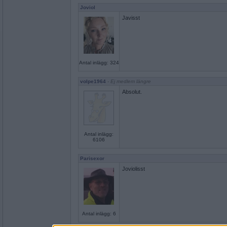
Joviol
Javisst
Antal inlägg: 324
volpe1964
- Ej medlem längre
Absolut.
Antal inlägg:
6106
Parisexor
Joviolisst
Antal inlägg: 6