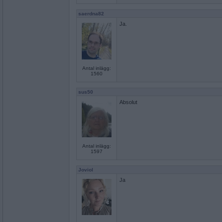
saerdna82
Ja.
Antal inlägg:
1560
sus50
Absolut
Antal inlägg:
1597
Joviol
Ja