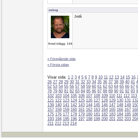
oskog
Jodå
Antal inlägg: 144
« Föregående sida
« Första sidan
Visar sida:
1
2
3
4
5
6
7
8
9
10
11
12
13
14
15
16
26
27
28
29
30
31
32
33
34
35
36
37
38
39
40
41
52
53
54
55
56
57
58
59
60
61
62
63
64
65
66
67
78
79
80
81
82
83
84
85
86
87
88
89
90
91
92
93
102
103
104
105
106
107
108
109
110
111
112
113
121
122
123
124
125
126
127
128
129
130
131
13
139
140
141
142
143
144
145
146
147
148
149
15
157
158
159
160
161
162
163
164
165
166
167
16
175
176
177
178
179
180
181
182
183
184
185
18
193
194
195
196
197
198
199
200
201
202
203
20
211
212
213
214