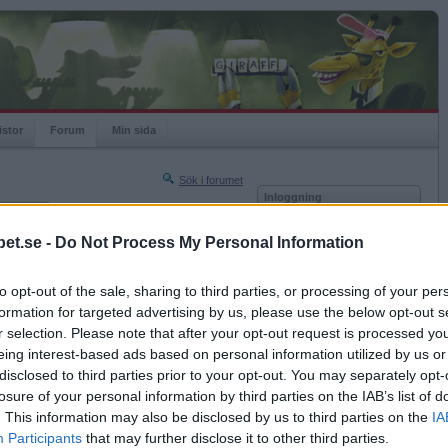
istor
Forum
Min sida
Sök i forumet
Inloggning
rneringar
Användare
et.se -
Do Not Process My Personal Information
Nästa sida »
Lösenord
Sista sidan »
to opt-out of the sale, sharing to third parties, or processing of your per
Kom ihåg mig
2019-06-16 15:49
formation for targeted advertising by us, please use the below opt-out s
Logga in
r selection. Please note that after your opt-out request is processed y
eing interest-based ads based on personal information utilized by us or
Glömt ditt lösenord?
Få ny aktiveringslänk
disclosed to third parties prior to your opt-out. You may separately opt-
losure of your personal information by third parties on the IAB’s list of
. This information may also be disclosed by us to third parties on the
IA
Betapet är gratis!
Participants
that may further disclose it to other third parties.