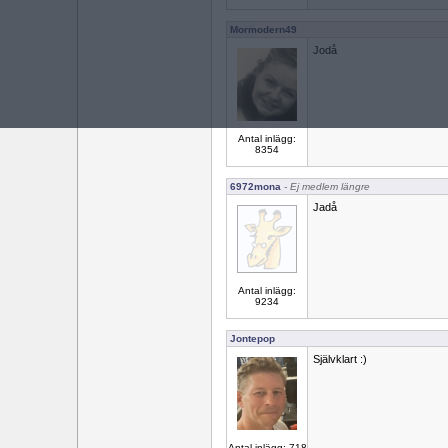
Mormodern49
Jodå
Antal inlägg:
8354
6972mona
- Ej medlem längre
Jadå
Antal inlägg:
9234
Jontepop
Självklart :)
Antal inlägg: 718