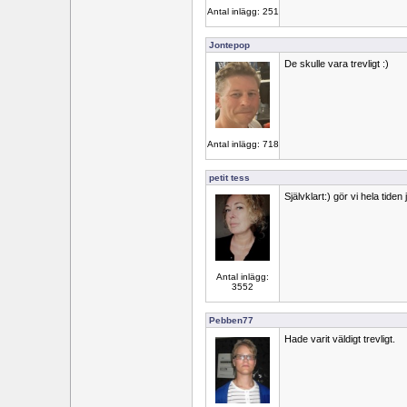
Antal inlägg: 251
Jontepop
De skulle vara trevligt :)
Antal inlägg: 718
petit tess
Självklart:) gör vi hela tiden 
Antal inlägg:
3552
Pebben77
Hade varit väldigt trevligt.