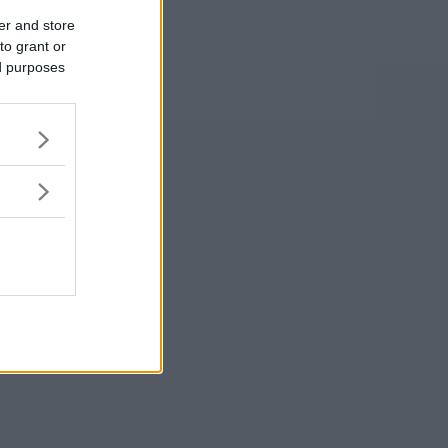
er and store
to grant or
ed purposes