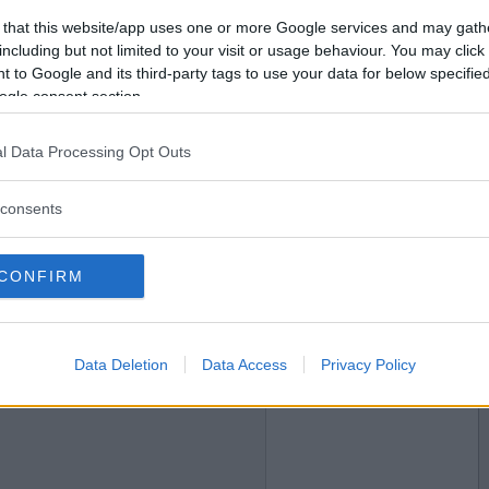
2019-06-16 21:11
Vill du bli
 that this website/app uses one or more Google services and may gath
medlem?
including but not limited to your visit or usage behaviour. You may click 
 to Google and its third-party tags to use your data for below specifi
Skapa nytt konto
ogle consent section.
l Data Processing Opt Outs
2019-06-16 23:49
ig rejält, men varför inte
consents
CONFIRM
2019-06-17 03:03
Data Deletion
Data Access
Privacy Policy