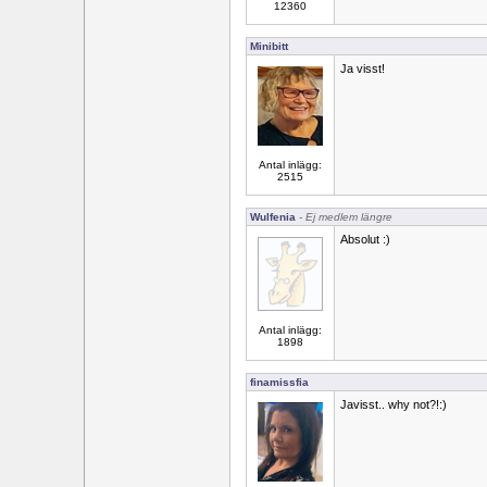
12360
Minibitt
Ja visst!
Antal inlägg:
2515
Wulfenia
- Ej medlem längre
Absolut :)
Antal inlägg:
1898
finamissfia
Javisst.. why not?!:)