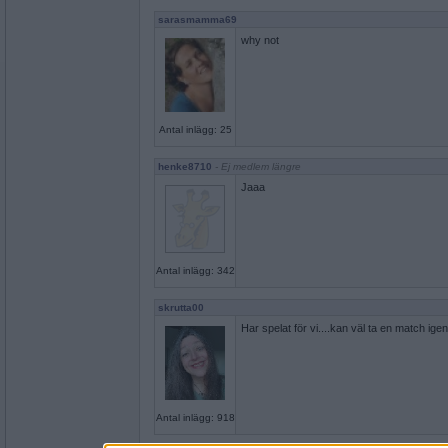
sarasmamma69
why not
Antal inlägg: 25
henke8710
- Ej medlem längre
Jaaa
Antal inlägg: 342
skrutta00
Har spelat för vi....kan väl ta en match ige
Antal inlägg: 918