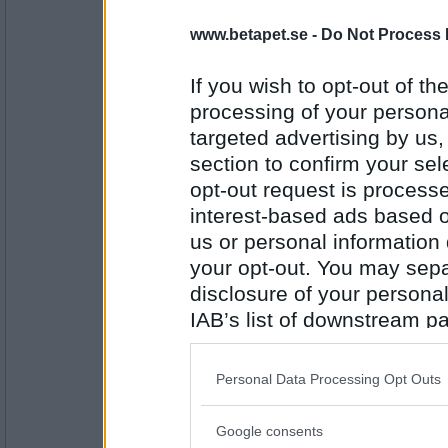
sasjov
Absolut.
www.betapet.se -
Do Not Process 
If you wish to opt-out of the
processing of your personal
Antal inlägg:
1465
targeted advertising by us
section to confirm your sel
monketface
opt-out request is proces
Ja, det vore kul :)
interest-based ads based o
us or personal information d
your opt-out. You may separ
Antal inlägg:
1573
disclosure of your personal
IAB’s list of downstream pa
DonnaVero
also be disclosed by us to 
Absolut
Downstream Participants
th
Personal Data Processing Opt Outs
third parties.
Google consents
Antal inlägg:
Please note that this web
1771