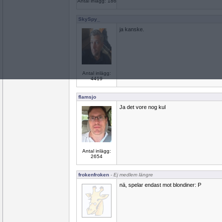
Antal inlägg: 186
SkySpy_
ja kanske.
Antal inlägg:
4419
flamsjo
Ja det vore nog kul
Antal inlägg:
2654
frokenfroken
- Ej medlem längre
nä, spelar endast mot blondiner: P