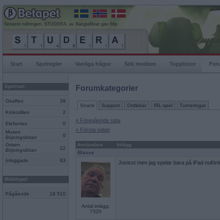
Senaste rullningen, STUDERA, av BanglaMeat gav 66p
Start
Spelregler
Vanliga frågor
Sök medlem
Topplistor
For
Spelrum
Forumkategorier
Giraffen
39
Snack
Support
Ordlekar
IRL-spel
Turneringar
Krokodilen
2
« Föregående sida
Elefanten
0
« Första sidan
Musen
0
Böjningslistan
Grisen
Användare
Inlägg
22
Böjningslistan
Blasse
Inloggade
63
Jovisst men jag spelar bara på iPad nufört
Mobilspel
Pågående
18 510
Antal inlägg:
7320