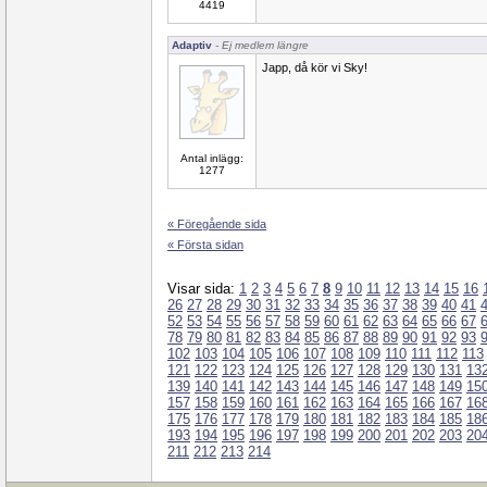
4419
Adaptiv
- Ej medlem längre
Japp, då kör vi Sky!
Antal inlägg:
1277
« Föregående sida
« Första sidan
Visar sida:
1
2
3
4
5
6
7
8
9
10
11
12
13
14
15
16
26
27
28
29
30
31
32
33
34
35
36
37
38
39
40
41
52
53
54
55
56
57
58
59
60
61
62
63
64
65
66
67
78
79
80
81
82
83
84
85
86
87
88
89
90
91
92
93
102
103
104
105
106
107
108
109
110
111
112
113
121
122
123
124
125
126
127
128
129
130
131
13
139
140
141
142
143
144
145
146
147
148
149
15
157
158
159
160
161
162
163
164
165
166
167
16
175
176
177
178
179
180
181
182
183
184
185
18
193
194
195
196
197
198
199
200
201
202
203
20
211
212
213
214