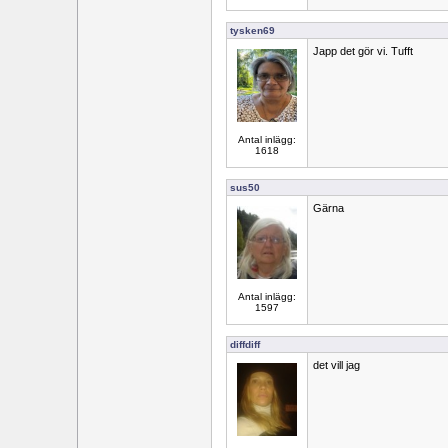
tysken69
Japp det gör vi. Tufft
Antal inlägg:
1618
sus50
Gärna
Antal inlägg:
1597
diffdiff
det vill jag