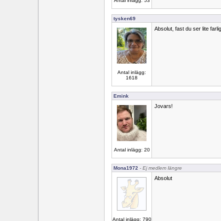
Antal inlägg: 53
tysken69
Absolut, fast du ser lite farlig
Antal inlägg:
1618
Emink
Jovars!
Antal inlägg: 20
Mona1972
- Ej medlem längre
Absolut
Antal inlägg: 790