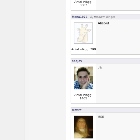
Antal inlägg:
3887
Mona1972
- Ej medlem längre
Absolut
Antal inlägg: 790
sasjov
Ja.
Antal inlägg:
1465
diffdiff
japp