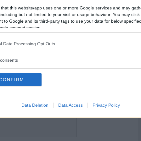
2022-03-16 10:39
Vill du bli
 that this website/app uses one or more Google services and may gath
medlem?
including but not limited to your visit or usage behaviour. You may click 
 to Google and its third-party tags to use your data for below specifi
Skapa nytt konto
ogle consent section.
l Data Processing Opt Outs
2022-03-16 12:53
consents
CONFIRM
2022-03-19 04:59
Data Deletion
Data Access
Privacy Policy