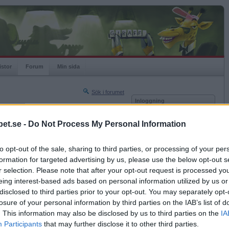
istor
Forum
Min sida
Sök i forumet
Inloggning
rneringar
Användare
et.se -
Do Not Process My Personal Information
Nästa sida »
Lösenord
Sista sidan »
to opt-out of the sale, sharing to third parties, or processing of your per
Kom ihåg mig
2022-03-16 09:30
formation for targeted advertising by us, please use the below opt-out s
Logga in
r selection. Please note that after your opt-out request is processed y
eing interest-based ads based on personal information utilized by us or
Glömt ditt lösenord?
Få ny aktiveringslänk
disclosed to third parties prior to your opt-out. You may separately opt-
losure of your personal information by third parties on the IAB’s list of
. This information may also be disclosed by us to third parties on the
IA
Betapet är gratis!
Participants
that may further disclose it to other third parties.