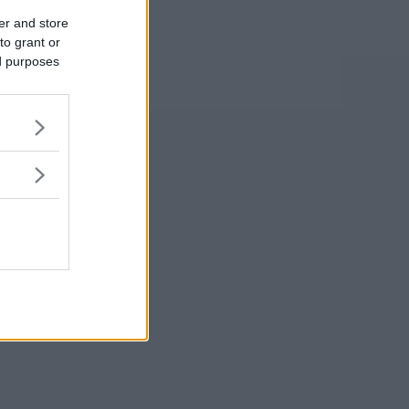
er and store
to grant or
ed purposes