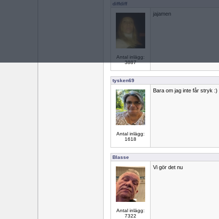
diffdiff
jajamen
Antal inlägg:
3887
tysken69
Bara om jag inte får stryk :)
Antal inlägg:
1618
Blasse
Vi gör det nu
Antal inlägg:
7322