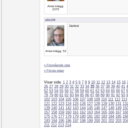
Antal inlägg:
2375
olle135
Javisst
Antal inlägg: 52
« Föregående sida
« Första sidan
Visar sida:
1
2
3
4
5
6
7
8
9
10
11
12
13
14
15
16
26
27
28
29
30
31
32
33
34
35
36
37
38
39
40
41
52
53
54
55
56
57
58
59
60
61
62
63
64
65
66
67
78
79
80
81
82
83
84
85
86
87
88
89
90
91
92
93
102
103
104
105
106
107
108
109
110
111
112
113
121
122
123
124
125
126
127
128
129
130
131
13
139
140
141
142
143
144
145
146
147
148
149
15
157
158
159
160
161
162
163
164
165
166
167
16
175
176
177
178
179
180
181
182
183
184
185
18
193
194
195
196
197
198
199
200
201
202
203
20
211
212
213
214