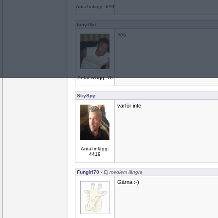
Antal inlägg: 610
tony76d
Yes
Antal inlägg: 76
SkySpy_
varför inte
Antal inlägg:
4419
Fungirl70
- Ej medlem längre
Gärna :-)