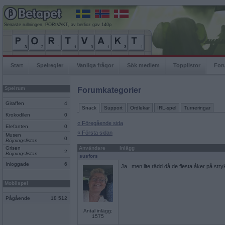
Senaste rullningen, PORtVAKT, av berlioz gav 140p
Start
Spelregler
Vanliga frågor
Sök medlem
Topplistor
For
Spelrum
Forumkategorier
Giraffen
4
Snack
Support
Ordlekar
IRL-spel
Turneringar
Krokodilen
0
« Föregående sida
Elefanten
0
« Första sidan
Musen
0
Böjningslistan
Grisen
Användare
Inlägg
2
Böjningslistan
susfors
Inloggade
6
Ja...men lite rädd då de flesta åker på stryk
Mobilspel
Pågående
18 512
Antal inlägg:
1575