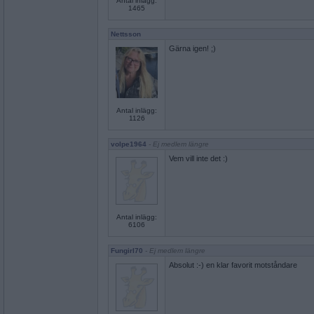
Antal inlägg:
1465
Nettsson
Gärna igen! ;)
Antal inlägg:
1126
volpe1964
- Ej medlem längre
Vem vill inte det :)
Antal inlägg:
6106
Fungirl70
- Ej medlem längre
Absolut :-) en klar favorit motståndare