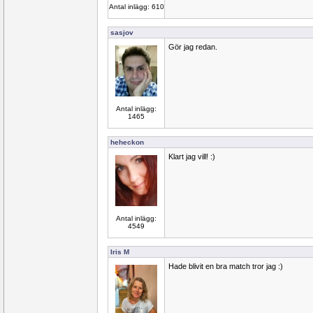
Antal inlägg: 610
sasjov
Gör jag redan.
Antal inlägg:
1465
heheckon
Klart jag vill! :)
Antal inlägg:
4549
Iris M
Hade blivit en bra match tror jag :)