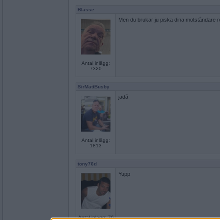
Blasse
Men du brukar ju piska dina motståndare rejäl
Antal inlägg:
7320
SirMattBusby
jadå
Antal inlägg:
1813
tony76d
Yupp
Antal inlägg: 76