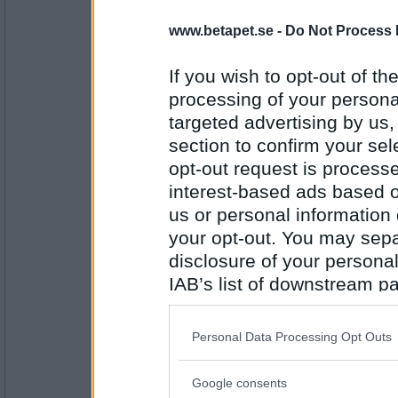
www.betapet.se -
Do Not Process 
heheckon
Javisst
If you wish to opt-out of the
processing of your personal
targeted advertising by us
Antal inlägg:
4549
section to confirm your sel
opt-out request is proces
volpe1964
- Ej medlem längre
Absolut
interest-based ads based o
us or personal information d
your opt-out. You may separ
disclosure of your personal
Antal inlägg:
6106
IAB’s list of downstream pa
also be disclosed by us to 
kryddeluntan
Javisst
Downstream Participants
th
Personal Data Processing Opt Outs
third parties.
Google consents
Please note that this web
Antal inlägg: