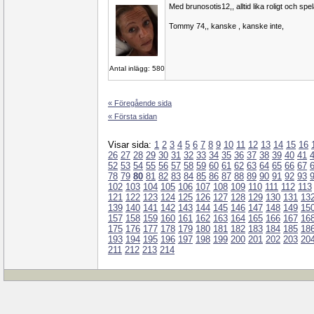
Med brunosotis12,, alltid lika roligt och spe
Tommy 74,, kanske , kanske inte,
Antal inlägg: 580
« Föregående sida
« Första sidan
Visar sida:
1
2
3
4
5
6
7
8
9
10
11
12
13
14
15
16
26
27
28
29
30
31
32
33
34
35
36
37
38
39
40
41
52
53
54
55
56
57
58
59
60
61
62
63
64
65
66
67
78
79
80
81
82
83
84
85
86
87
88
89
90
91
92
93
102
103
104
105
106
107
108
109
110
111
112
113
121
122
123
124
125
126
127
128
129
130
131
13
139
140
141
142
143
144
145
146
147
148
149
15
157
158
159
160
161
162
163
164
165
166
167
16
175
176
177
178
179
180
181
182
183
184
185
18
193
194
195
196
197
198
199
200
201
202
203
20
211
212
213
214