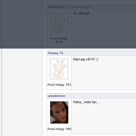
6972mona
- Ej medlem längre
Ja, absolut
Antal inlägg:
9234
Tommy 74
Klart jag vill !!!!! ;)
Antal inlägg: 261
annahelene
Haha,, vette fan ...
Antal inlägg: 580