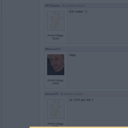
6972mona
- Ej medlem längre
Gör redan :-)
Antal inlägg:
9234
Milkman73
Japp
Antal inlägg:
1663
Norran75
- Ej medlem längre
Ja. Och gör det :)
Antal inlägg:
2351