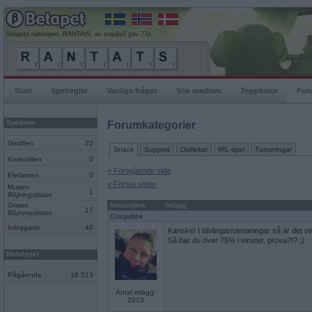
Senaste rullningen, RANTAtS, av tequila5 gav 77p
Start
Spelregler
Vanliga frågor
Sök medlem
Topplistor
For
Spelrum
Forumkategorier
Giraffen
22
Snack
Support
Ordlekar
IRL-spel
Turneringar
Krokodilen
0
« Föregående sida
Elefanten
0
« Första sidan
Musen
1
Böjningslistan
Grisen
Användare
Inlägg
17
Böjningslistan
Cozgubbe
Inloggade
40
Kanske! I tävlingar/utmaningar så är det v
Så har du över 75% i vinster, pröva?!? ;)
Mobilspel
Pågående
18 513
Antal inlägg:
2013