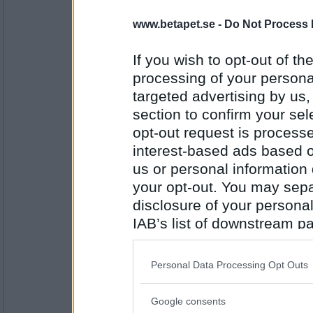
www.betapet.se -
Do Not Process 
smilla-77
Jaa
If you wish to opt-out of the
processing of your personal
targeted advertising by us
Antal inlägg: 686
section to confirm your sel
heheckon
opt-out request is proces
Klart jag vill! :)
interest-based ads based o
us or personal information d
your opt-out. You may separ
disclosure of your personal
Antal inlägg:
4549
IAB’s list of downstream pa
smilla-77
also be disclosed by us to 
Å jag vill också
Downstream Participants
th
Personal Data Processing Opt Outs
third parties.
Google consents
Please note that this web
Antal inlägg: 686