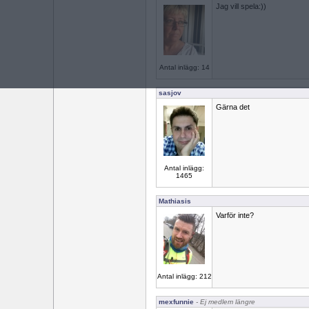
Jag vill spela:))
Antal inlägg: 14
sasjov
Gärna det
Antal inlägg:
1465
Mathiasis
Varför inte?
Antal inlägg: 212
mexfunnie
- Ej medlem längre