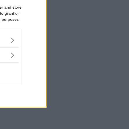
er and store
to grant or
ed purposes