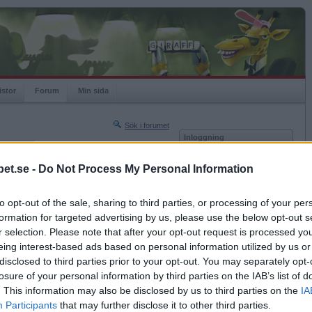
istor
Forum
Min sida
Sök i forumet
Inloggning
rneringar
Användare
et.se -
Do Not Process My Personal Information
Nästa sida »
Lösenord
Sista sidan »
to opt-out of the sale, sharing to third parties, or processing of your per
Kom ihåg mig
2014-09-23 20:53
formation for targeted advertising by us, please use the below opt-out s
Logga in
r selection. Please note that after your opt-out request is processed y
eing interest-based ads based on personal information utilized by us or
Glömt ditt lösenord?
Få ny aktiveringslänk
disclosed to third parties prior to your opt-out. You may separately opt-
losure of your personal information by third parties on the IAB’s list of
. This information may also be disclosed by us to third parties on the
IA
Betapet är gratis!
Participants
that may further disclose it to other third parties.