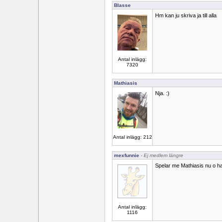
Blasse
Hm kan ju skriva ja till alla
Antal inlägg:
7320
Mathiasis
Nja. :)
Antal inlägg: 212
mexfunnie
- Ej medlem längre
Spelar me Mathiasis nu o han 
Antal inlägg:
1116