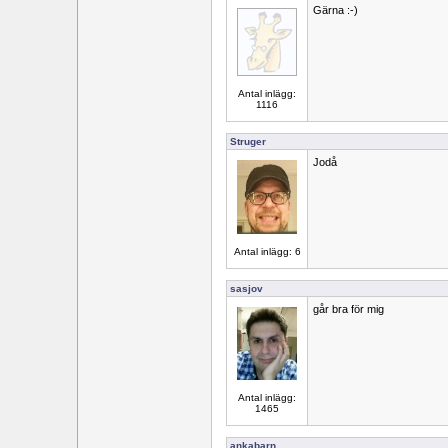
Gärna :-)
Antal inlägg:
1116
Struger
Jodå
Antal inlägg: 6
sasjov
går bra för mig
Antal inlägg:
1465
ankabarn