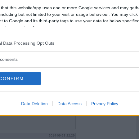
2014-09-23 21:15
 kallar dig Jens eller Viktor :)
Vill du bli
 that this website/app uses one or more Google services and may gath
medlem?
including but not limited to your visit or usage behaviour. You may click 
 to Google and its third-party tags to use your data for below specifi
Skapa nytt konto
ogle consent section.
l Data Processing Opt Outs
2014-09-23 22:22
consents
CONFIRM
2014-09-23 22:28
Data Deletion
Data Access
Privacy Policy
2014-09-23 22:29