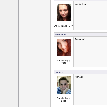
varför inte
Antal inlägg: 174
heheckon
Ja visst!!
Antal inlägg:
4549
sasjov
Absolut
Antal inlägg:
1465