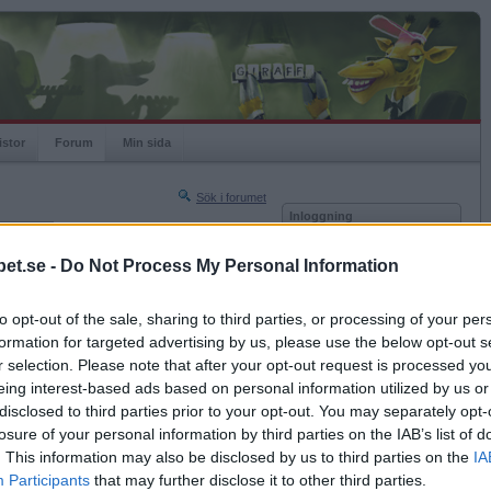
istor
Forum
Min sida
Sök i forumet
Inloggning
rneringar
Användare
et.se -
Do Not Process My Personal Information
Nästa sida »
Lösenord
Sista sidan »
to opt-out of the sale, sharing to third parties, or processing of your per
Kom ihåg mig
2017-05-17 11:41
formation for targeted advertising by us, please use the below opt-out s
Logga in
r selection. Please note that after your opt-out request is processed y
eing interest-based ads based on personal information utilized by us or
Glömt ditt lösenord?
Få ny aktiveringslänk
disclosed to third parties prior to your opt-out. You may separately opt-
losure of your personal information by third parties on the IAB’s list of
. This information may also be disclosed by us to third parties on the
IA
Betapet är gratis!
Participants
that may further disclose it to other third parties.