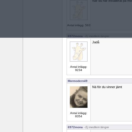
När du har installerat på mo
Antal inlägg: 563
6972mona
- Ej medlem längre
Jadå
Antal inlägg:
9234
Mormodern49
Nä för du vinner jämt
Antal inlägg:
8354
6972mona
- Ej medlem längre