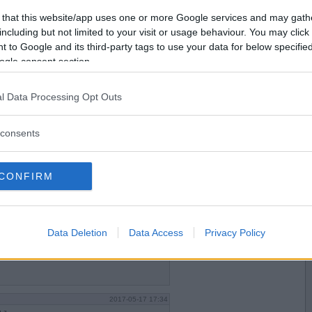
2017-05-17 11:44
Vill du bli
 that this website/app uses one or more Google services and may gath
medlem?
including but not limited to your visit or usage behaviour. You may click 
 to Google and its third-party tags to use your data for below specifi
Skapa nytt konto
ogle consent section.
l Data Processing Opt Outs
2017-05-17 11:51
consents
CONFIRM
2017-05-17 17:03
gt
Data Deletion
Data Access
Privacy Policy
2017-05-17 17:34