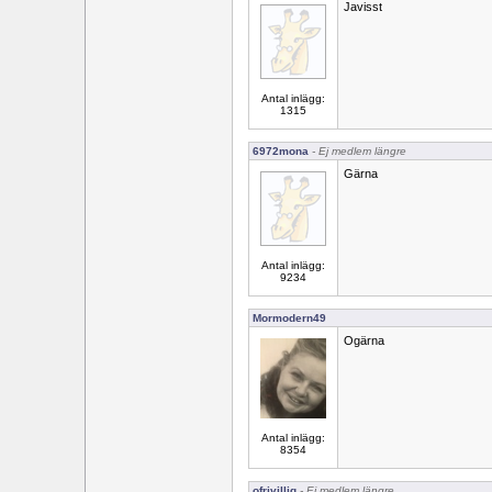
Javisst
Antal inlägg:
1315
6972mona
- Ej medlem längre
Gärna
Antal inlägg:
9234
Mormodern49
Ogärna
Antal inlägg:
8354
ofrivillig
- Ej medlem längre