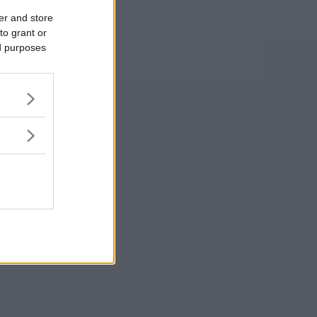
er and store
to grant or
ed purposes