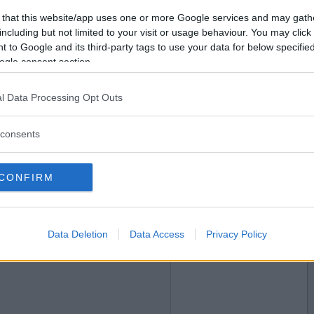
2016-04-18 08:29
Vill du bli
 that this website/app uses one or more Google services and may gath
medlem?
including but not limited to your visit or usage behaviour. You may click 
 to Google and its third-party tags to use your data for below specifi
Skapa nytt konto
ogle consent section.
l Data Processing Opt Outs
2016-04-18 12:29
consents
CONFIRM
2016-04-18 12:33
Data Deletion
Data Access
Privacy Policy