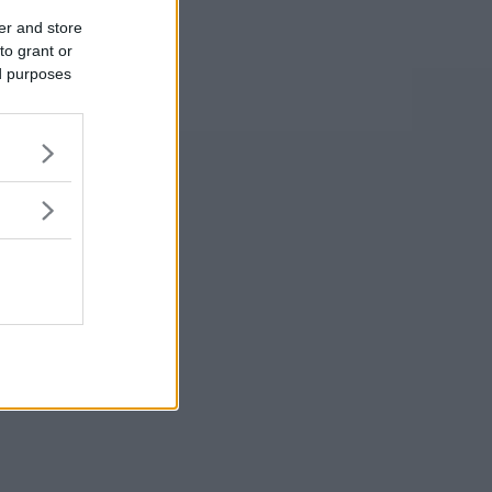
er and store
to grant or
ed purposes