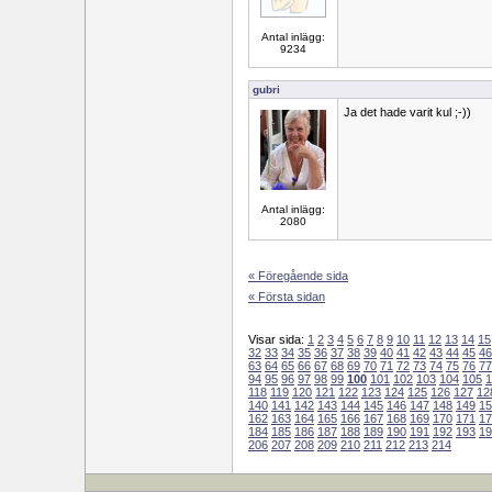
Antal inlägg:
9234
gubri
Ja det hade varit kul ;-))
Antal inlägg:
2080
« Föregående sida
« Första sidan
Visar sida:
1
2
3
4
5
6
7
8
9
10
11
12
13
14
15
32
33
34
35
36
37
38
39
40
41
42
43
44
45
46
63
64
65
66
67
68
69
70
71
72
73
74
75
76
77
94
95
96
97
98
99
100
101
102
103
104
105
1
118
119
120
121
122
123
124
125
126
127
12
140
141
142
143
144
145
146
147
148
149
15
162
163
164
165
166
167
168
169
170
171
17
184
185
186
187
188
189
190
191
192
193
19
206
207
208
209
210
211
212
213
214