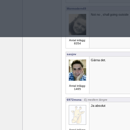
Mormodern49
Not no , shall going outside
Antal inlägg:
8354
sasjov
Gärna det.
Antal inlägg:
1465
6972mona
- Ej medlem längre
Ja absolut
Antal inlägg: