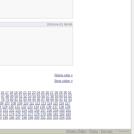
2016-04-21 09:06
Nästa sida »
Sista sidan »
16
17
18
19
20
21
22
23
24
25
26
27
28
29
30
31
47
48
49
50
51
52
53
54
55
56
57
58
59
60
61
62
78
79
80
81
82
83
84
85
86
87
88
89
90
91
92
93
06
107
108
109
110
111
112
113
114
115
116
117
8
129
130
131
132
133
134
135
136
137
138
139
0
151
152
153
154
155
156
157
158
159
160
161
2
173
174
175
176
177
178
179
180
181
182
183
4
195
196
197
198
199
200
201
202
203
204
205
Privacy Policy
|
Press
|
Om oss
| © Betapet