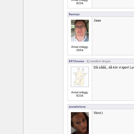
9234
flamsjo
Jaaa
Antal inlägg:
2654
6972mona
- Ej medlem längre
Då sååå,, då kör vi igen! Lyck
Antal inlägg:
9234
annahelene
Visst:)