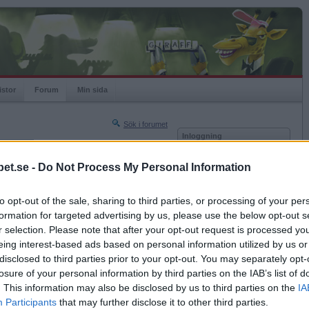
istor
Forum
Min sida
Sök i forumet
Inloggning
rneringar
Användare
et.se -
Do Not Process My Personal Information
Nästa sida »
Lösenord
Sista sidan »
to opt-out of the sale, sharing to third parties, or processing of your per
Kom ihåg mig
2016-04-17 21:10
formation for targeted advertising by us, please use the below opt-out s
Logga in
r selection. Please note that after your opt-out request is processed y
eing interest-based ads based on personal information utilized by us or
Glömt ditt lösenord?
Få ny aktiveringslänk
disclosed to third parties prior to your opt-out. You may separately opt-
losure of your personal information by third parties on the IAB’s list of
. This information may also be disclosed by us to third parties on the
IA
Betapet är gratis!
Participants
that may further disclose it to other third parties.