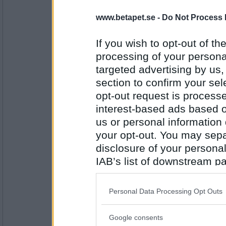
ja
www.betapet.se -
Do Not Process 
If you wish to opt-out of the
Antal inlägg:
processing of your personal
1315
targeted advertising by us
ofrivillig
- Ej medlem längre
section to confirm your sel
Vi spelar
opt-out request is proces
interest-based ads based o
us or personal information d
Antal inlägg: 563
your opt-out. You may separ
disclosure of your personal
flamsjo
Självklart
IAB’s list of downstream pa
also be disclosed by us to 
Downstream Participants
th
Personal Data Processing Opt Outs
third parties.
Antal inlägg:
2654
Google consents
Please note that this web