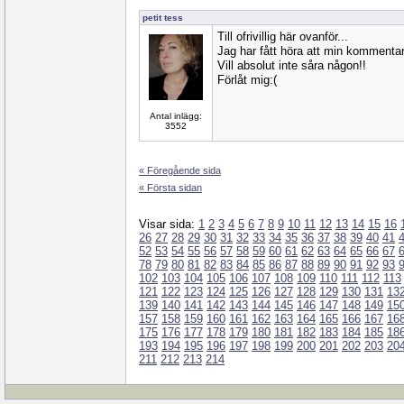
petit tess
Till ofrivillig här ovanför...
Jag har fått höra att min kommentar
Vill absolut inte såra någon!!
Förlåt mig:(
Antal inlägg:
3552
« Föregående sida
« Första sidan
Visar sida:
1
2
3
4
5
6
7
8
9
10
11
12
13
14
15
16
26
27
28
29
30
31
32
33
34
35
36
37
38
39
40
41
52
53
54
55
56
57
58
59
60
61
62
63
64
65
66
67
78
79
80
81
82
83
84
85
86
87
88
89
90
91
92
93
102
103
104
105
106
107
108
109
110
111
112
113
121
122
123
124
125
126
127
128
129
130
131
13
139
140
141
142
143
144
145
146
147
148
149
15
157
158
159
160
161
162
163
164
165
166
167
16
175
176
177
178
179
180
181
182
183
184
185
18
193
194
195
196
197
198
199
200
201
202
203
20
211
212
213
214