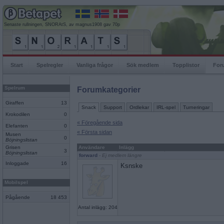
Senaste rullningen, SNORAtS, av magnus1908 gav 70p
Start
Spelregler
Vanliga frågor
Sök medlem
Topplistor
For
Spelrum
Forumkategorier
Giraffen
13
Snack
Support
Ordlekar
IRL-spel
Turneringar
Krokodilen
0
« Föregående sida
Elefanten
0
« Första sidan
Musen
0
Böjningslistan
Grisen
Användare
Inlägg
3
Böjningslistan
forward
- Ej medlem längre
Inloggade
16
Ksnske
Mobilspel
Pågående
18 453
Antal inlägg: 204