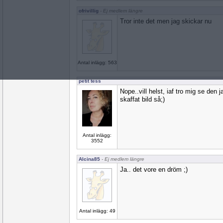
ofrivillig
- Ej medlem längre
Tror inte det men jag skickar nu
Antal inlägg: 563
petit tess
Nope..vill helst, iaf tro mig se den
skaffat bild så;)
Antal inlägg:
3552
Alcina85
- Ej medlem längre
Ja.. det vore en dröm ;)
Antal inlägg: 49