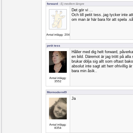
forward
- Ej medlem längre
Det gör vi ...
Och till petit tess..jag tycker inte a
om man är här bara för att spela .så
Antal inlägg: 204
petit tess
Håller med dig helt forward, påverka
en bild. Däremot är jag trött på all
brukar dölja sig allt som oftast bak
absolut inte sagt att herr ofrivillig 
bara min åsik..
Antal inlägg:
3552
Mormodern49
Ja
Antal inlägg:
8354