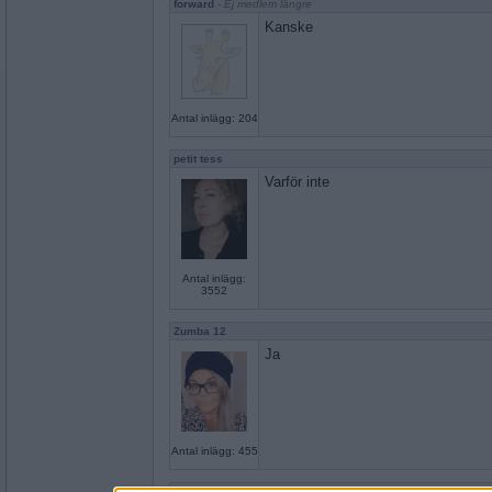
forward
- Ej medlem längre
Kanske
Antal inlägg: 204
petit tess
Varför inte
Antal inlägg:
3552
Zumba 12
Ja
Antal inlägg: 455
saadie
- Ej medlem längre