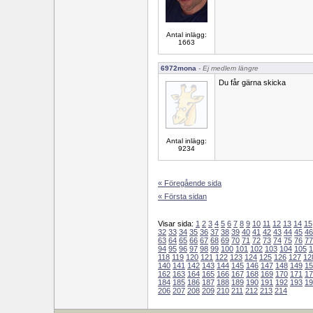
Antal inlägg:
1663
6972mona
- Ej medlem längre
Du får gärna skicka
Antal inlägg:
9234
« Föregående sida
« Första sidan
Visar sida:
1
2
3
4
5
6
7
8
9
10
11
12
13
14
15
32
33
34
35
36
37
38
39
40
41
42
43
44
45
46
63
64
65
66
67
68
69
70
71
72
73
74
75
76
77
94
95
96
97
98
99
100
101
102
103
104
105
1
118
119
120
121
122
123
124
125
126
127
12
140
141
142
143
144
145
146
147
148
149
15
162
163
164
165
166
167
168
169
170
171
17
184
185
186
187
188
189
190
191
192
193
19
206
207
208
209
210
211
212
213
214