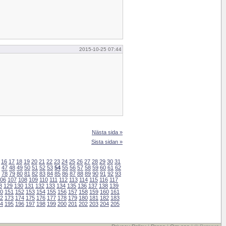
2015-10-25 07:44
Nästa sida »
Sista sidan »
16
17
18
19
20
21
22
23
24
25
26
27
28
29
30
31
47
48
49
50
51
52
53
54
55
56
57
58
59
60
61
62
78
79
80
81
82
83
84
85
86
87
88
89
90
91
92
93
06
107
108
109
110
111
112
113
114
115
116
117
8
129
130
131
132
133
134
135
136
137
138
139
0
151
152
153
154
155
156
157
158
159
160
161
2
173
174
175
176
177
178
179
180
181
182
183
4
195
196
197
198
199
200
201
202
203
204
205