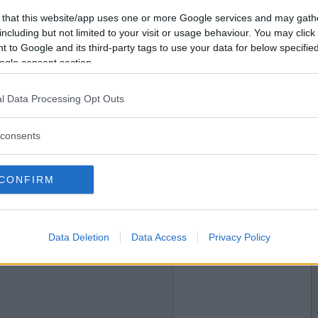
2015-10-23 20:56
Vill du bli
 that this website/app uses one or more Google services and may gath
medlem?
including but not limited to your visit or usage behaviour. You may click 
 to Google and its third-party tags to use your data for below specifi
Skapa nytt konto
ogle consent section.
l Data Processing Opt Outs
2015-10-23 21:44
 ge dig en match också :)
consents
CONFIRM
2015-10-23 21:56
Data Deletion
Data Access
Privacy Policy