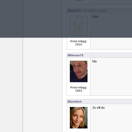
Moose72
- Ej medlem längre
Nää
Antal inlägg:
1910
Milkman73
Nix
Antal inlägg:
1663
Blairbitch
Jo vill du