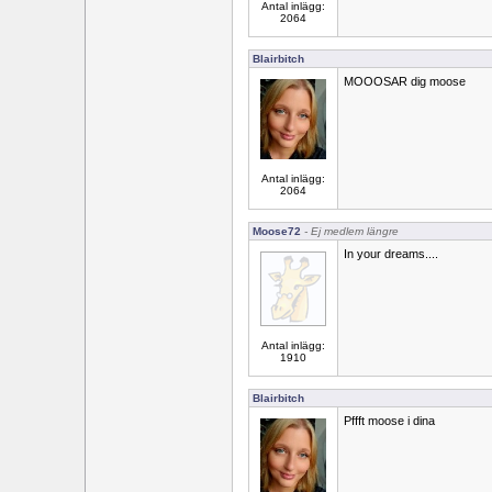
Antal inlägg:
2064
Blairbitch
MOOOSAR dig moose
Antal inlägg:
2064
Moose72
- Ej medlem längre
In your dreams....
Antal inlägg:
1910
Blairbitch
Pffft moose i dina