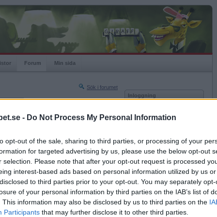
istor
Forum
Min sida
Sök i forumet
Inloggning
rneringar
Användare
et.se -
Do Not Process My Personal Information
Nästa sida »
Lösenord
Sista sidan »
to opt-out of the sale, sharing to third parties, or processing of your per
Kom ihåg mig
2015-10-23 20:14
formation for targeted advertising by us, please use the below opt-out s
Logga in
r selection. Please note that after your opt-out request is processed y
eing interest-based ads based on personal information utilized by us or
Glömt ditt lösenord?
Få ny aktiveringslänk
disclosed to third parties prior to your opt-out. You may separately opt-
losure of your personal information by third parties on the IAB’s list of
. This information may also be disclosed by us to third parties on the
IA
Betapet är gratis!
Participants
that may further disclose it to other third parties.