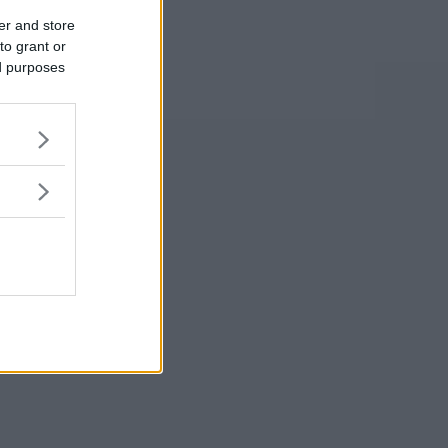
er and store
to grant or
ed purposes