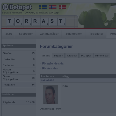
Senaste rullningen, TORRASt, av kristiana gav 118p
Start
Spelregler
Vanliga frågor
Sök medlem
Topplistor
For
Spelrum
Forumkategorier
Giraffen
15
Snack
Support
Ordlekar
IRL-spel
Turneringar
Krokodilen
0
« Föregående sida
Elefanten
0
« Första sidan
Musen
0
Böjningslistan
Grisen
Användare
Inlägg
19
Böjningslistan
baloo1000
Inloggade
34
Nää
Mobilspel
Pågående
18 426
Antal inlägg: 976