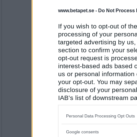
6972mona
- Ej medlem längre
Jadå
www.betapet.se -
Do Not Process 
If you wish to opt-out of the
processing of your personal
Antal inlägg:
9234
targeted advertising by us
Blairbitch
section to confirm your sel
Mm nja mjo
opt-out request is proces
interest-based ads based o
us or personal information d
your opt-out. You may separ
Antal inlägg:
2064
disclosure of your personal
IAB’s list of downstream pa
volpe1964
- Ej medlem längre
Alltid ett nöje, mycket bra humor förutom en
also be disclosed by us to 
Downstream Participants
th
Personal Data Processing Opt Outs
third parties.
Antal inlägg:
6106
Google consents
Please note that this web