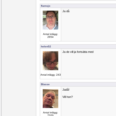
flamsjo
Ja då
Antal inlägg:
2654
helen52
Ja de vill ja fortsätta med
Antal inlägg: 243
Blasse
Jadå!
Vill hon?
Antal inlägg:
7320