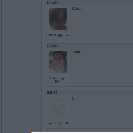
helen52
Såklart
Antal inlägg: 243
flamsjo
Gärna
Antal inlägg:
2654
Erik 83
Ja
Antal inlägg: 78