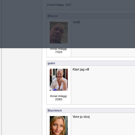
Antal inlägg: 163
Blasse
Jodå
Antal inlägg:
7320
gubri
Klart jag vill
Antal inlägg:
2080
Blairbitch
Vore ju skoj