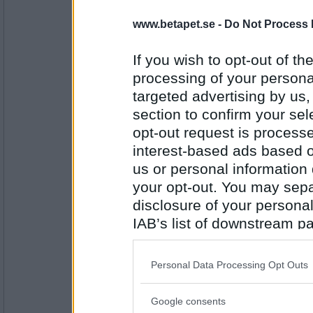
annahelene
:)
www.betapet.se -
Do Not Process 
If you wish to opt-out of the
processing of your personal
Antal inlägg: 580
targeted advertising by us
flamsjo
section to confirm your sel
Varför inte ? :)
opt-out request is proces
interest-based ads based o
us or personal information d
your opt-out. You may separ
Antal inlägg:
2654
disclosure of your personal
IAB’s list of downstream pa
Milkman73
Shall we?
also be disclosed by us to 
Downstream Participants
th
Personal Data Processing Opt Outs
third parties.
Antal inlägg:
Google consents
1663
Please note that this web