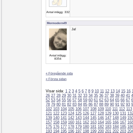
Antal inlägg: 332
Mormodern49
Ja!
Antal inlägg:
8354
« Föregående sida
« Första sidan
Visar sida:
1
2
3
4
5
6
7
8
9
10
11
12
13
14
15
16
26
27
28
29
30
31
32
33
34
35
36
37
38
39
40
41
52
53
54
55
56
57
58
59
60
61
62
63
64
65
66
67
78
79
80
81
82
83
84
85
86
87
88
89
90
91
92
93
102
103
104
105
106
107
108
109
110
111
112
113
121
122
123
124
125
126
127
128
129
130
131
13
139
140
141
142
143
144
145
146
147
148
149
15
157
158
159
160
161
162
163
164
165
166
167
16
175
176
177
178
179
180
181
182
183
184
185
18
193
194
195
196
197
198
199
200
201
202
203
20