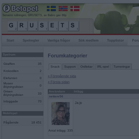
Senaste rullningen, GRUSETS, av Babro gav 86p
Start
Spelregler
Vanliga frågor
Sök medlem
Topplistor
For
Spelrum
Forumkategorier
Giraffen
35
Snack
Support
Ordlekar
IRL-spel
Turneringar
Krokodilen
2
« Föregående sida
Elefanten
0
« Första sidan
Musen
0
Böjningslistan
Grisen
Användare
Inlägg
33
Böjningslistan
nettenr56
Inloggade
70
Ja jo
Mobilspel
Pågående
18 451
Antal inlägg: 335