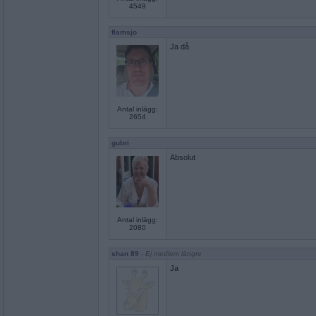
4549
flamsjo
Ja då
Antal inlägg:
2654
gubri
Absolut
Antal inlägg:
2080
shan 89
- Ej medlem längre
Ja