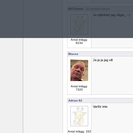
6972mona
- Ej medlem längre
Ja självklart jag vågar,, :-)
Antal inlägg:
9234
Blasse
Ja ja ja jag vill
Antal inlägg:
7320
Adrian 82
Varför inte
Antal inlägg: 332