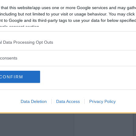
2017-04-25 13:08
Vill du bli
 that this website/app uses one or more Google services and may gath
medlem?
including but not limited to your visit or usage behaviour. You may click 
 to Google and its third-party tags to use your data for below specifi
Skapa nytt konto
ogle consent section.
l Data Processing Opt Outs
2017-04-25 13:13
consents
CONFIRM
2017-04-25 13:22
Data Deletion
Data Access
Privacy Policy