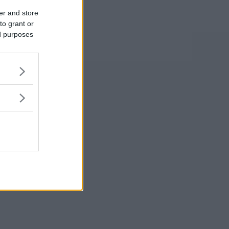
er and store
to grant or
ed purposes