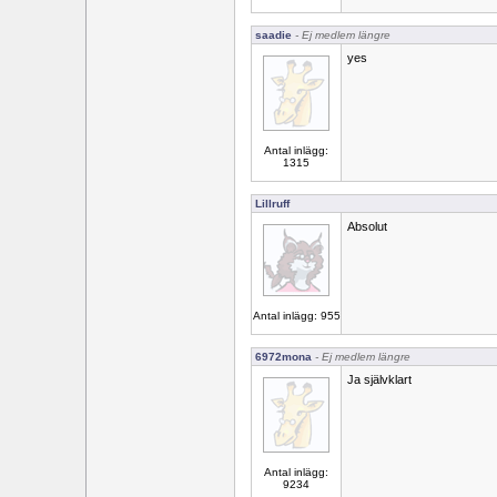
saadie
- Ej medlem längre
yes
Antal inlägg:
1315
Lillruff
Absolut
Antal inlägg: 955
6972mona
- Ej medlem längre
Ja självklart
Antal inlägg:
9234