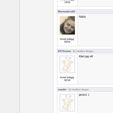
1943
Mormodern49
Nähä
Antal inlägg:
8354
6972mona
- Ej medlem längre
Klart jag vill
Antal inlägg:
9234
saadie
- Ej medlem längre
javisst :)