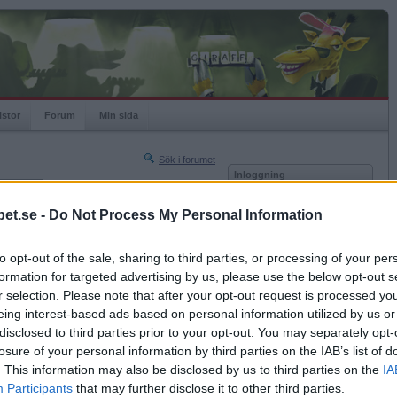
istor
Forum
Min sida
Sök i forumet
Inloggning
rneringar
Användare
et.se -
Do Not Process My Personal Information
Nästa sida »
Lösenord
Sista sidan »
to opt-out of the sale, sharing to third parties, or processing of your per
Kom ihåg mig
2017-04-25 13:07
formation for targeted advertising by us, please use the below opt-out s
Logga in
r selection. Please note that after your opt-out request is processed y
eing interest-based ads based on personal information utilized by us or
Glömt ditt lösenord?
Få ny aktiveringslänk
disclosed to third parties prior to your opt-out. You may separately opt-
losure of your personal information by third parties on the IAB’s list of
. This information may also be disclosed by us to third parties on the
IA
Betapet är gratis!
Participants
that may further disclose it to other third parties.