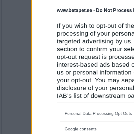
Inte en enda dag på stranden pga isk
vitamin och det är ju retsamt så här
www.betapet.se -
Do Not Process 
If you wish to opt-out of the
Antal inlägg:
processing of your personal
1160
targeted advertising by us
Mea74
- Ej medlem längre
section to confirm your sel
Retar mig på den jävla blåsten...var
segla...
opt-out request is proces
interest-based ads based o
us or personal information d
Antal inlägg:
1304
your opt-out. You may separ
disclosure of your personal
Bellarom
- Ej medlem längre
IAB’s list of downstream pa
Retar mig på att Mea tror det går at
also be disclosed by us to 
Downstream Participants
th
Personal Data Processing Opt Outs
third parties.
Antal inlägg:
4220
Google consents
Please note that this web
Mea74
- Ej medlem längre