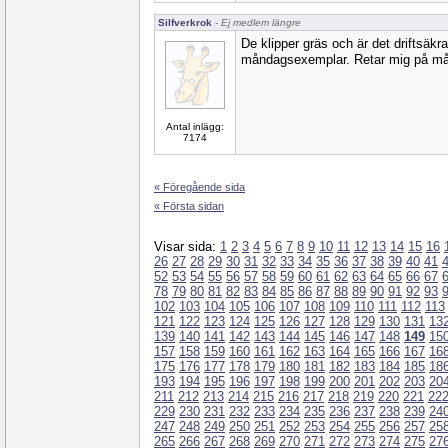
Silfverkrok
- Ej medlem längre
De klipper gräs och är det driftsäkr
måndagsexemplar. Retar mig på må
Antal inlägg:
7174
« Föregående sida
« Första sidan
Visar sida:
1
2
3
4
5
6
7
8
9
10
11
12
13
14
15
16
26
27
28
29
30
31
32
33
34
35
36
37
38
39
40
41
52
53
54
55
56
57
58
59
60
61
62
63
64
65
66
67
78
79
80
81
82
83
84
85
86
87
88
89
90
91
92
93
102
103
104
105
106
107
108
109
110
111
112
113
121
122
123
124
125
126
127
128
129
130
131
13
139
140
141
142
143
144
145
146
147
148
149
15
157
158
159
160
161
162
163
164
165
166
167
16
175
176
177
178
179
180
181
182
183
184
185
18
193
194
195
196
197
198
199
200
201
202
203
20
211
212
213
214
215
216
217
218
219
220
221
22
229
230
231
232
233
234
235
236
237
238
239
24
247
248
249
250
251
252
253
254
255
256
257
25
265
266
267
268
269
270
271
272
273
274
275
27