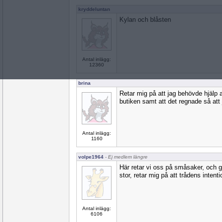
kryddeluntan
Kylan och blåsten
Antal inlägg:
12360
brina
Retar mig på att jag behövde hjälp a
butiken samt att det regnade så att 
Antal inlägg:
1160
volpe1964
- Ej medlem längre
Här retar vi oss på småsaker, och g
stor, retar mig på att trådens intentio
Antal inlägg:
6106