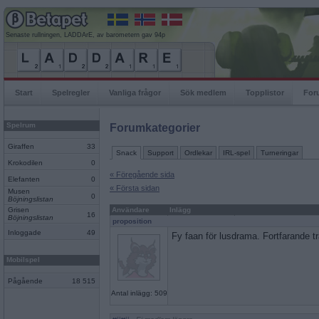
Senaste rullningen, LADDArE, av barometern gav 94p
Start
Spelregler
Vanliga frågor
Sök medlem
Topplistor
For
Spelrum
Forumkategorier
Giraffen
33
Snack
Support
Ordlekar
IRL-spel
Turneringar
Krokodilen
0
« Föregående sida
Elefanten
0
« Första sidan
Musen
0
Böjningslistan
Grisen
Användare
Inlägg
16
Böjningslistan
proposition
Inloggade
49
Fy faan för lusdrama. Fortfarande t
Mobilspel
Pågående
18 515
Antal inlägg: 509