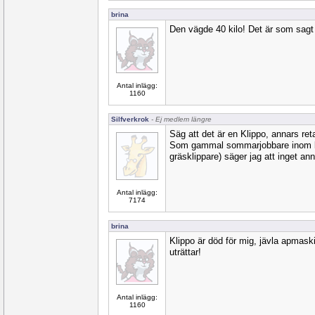
brina
Den vägde 40 kilo! Det är som sag
Antal inlägg:
1160
Silfverkrok
- Ej medlem längre
Säg att det är en Klippo, annars reta
Som gammal sommarjobbare inom
gräsklippare) säger jag att inget an
Antal inlägg:
7174
brina
Klippo är död för mig, jävla apmask
uträttar!
Antal inlägg:
1160