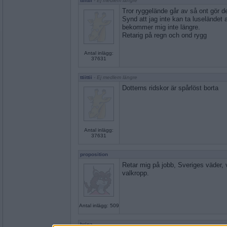
ttiittii
- Ej medlem längre
Tror ryggelände går av så ont gör de
Synd att jag inte kan ta luselände
bekommer mig inte längre.
Retarig på regn och ond rygg
Antal inlägg:
37631
ttiittii
- Ej medlem längre
Dotterns ridskor är spårlöst borta
Antal inlägg:
37631
proposition
Retar mig på jobb, Sveriges väder, 
valkropp.
Antal inlägg: 509
brina