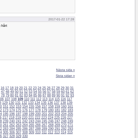
2017-01-22 17:28
 hårt
Nästa sida »
Sista sidan »
16
17
18
19
20
21
22
23
24
25
26
27
28
29
30
31
47
48
49
50
51
52
53
54
55
56
57
58
59
60
61
62
78
79
80
81
82
83
84
85
86
87
88
89
90
91
92
93
06
107
108
109
110
111
112
113
114
115
116
117
8
129
130
131
132
133
134
135
136
137
138
139
0
151
152
153
154
155
156
157
158
159
160
161
2
173
174
175
176
177
178
179
180
181
182
183
4
195
196
197
198
199
200
201
202
203
204
205
6
217
218
219
220
221
222
223
224
225
226
227
8
239
240
241
242
243
244
245
246
247
248
249
0
261
262
263
264
265
266
267
268
269
270
271
2
283
284
285
286
287
288
289
290
291
292
293
4
305
306
307
308
309
310
311
312
313
314
315
6
327
328
329
330