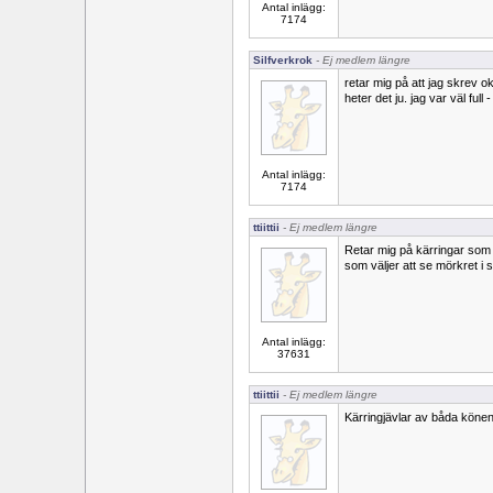
Antal inlägg:
7174
Silfverkrok
- Ej medlem längre
retar mig på att jag skrev o
heter det ju. jag var väl full -
Antal inlägg:
7174
ttiittii
- Ej medlem längre
Retar mig på kärringar som
som väljer att se mörkret i stä
Antal inlägg:
37631
ttiittii
- Ej medlem längre
Kärringjävlar av båda köne