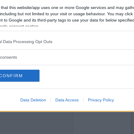
2017-01-19 08:38
Vill du bli
 that this website/app uses one or more Google services and may gath
sjukan.. Underbart.
medlem?
including but not limited to your visit or usage behaviour. You may click 
mmunförsvar.
 to Google and its third-party tags to use your data for below specifi
Skapa nytt konto
ogle consent section.
l Data Processing Opt Outs
2017-01-19 09:27
 med att lägga ut nåt.
consents
CONFIRM
2017-01-19 19:45
Data Deletion
Data Access
Privacy Policy
on gång då!!!