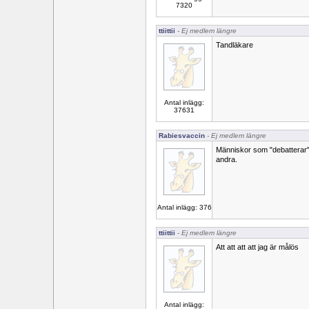
7320
ttiittii
- Ej medlem längre
Tandläkare
Antal inlägg:
37631
Rabiesvaccin
- Ej medlem längre
Människor som "debatterar"
andra.
Antal inlägg: 376
ttiittii
- Ej medlem längre
Att att att att jag är målös
Antal inlägg: