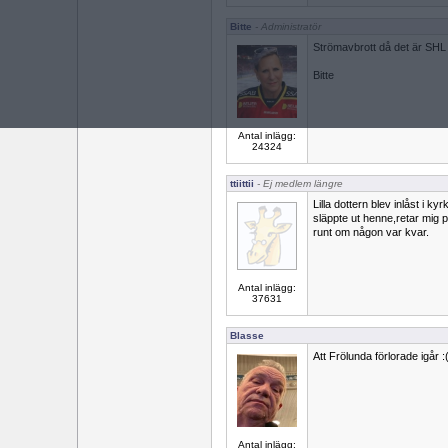
Bitte
- Administratör
Strömavbrott då det är SHL
Bitte
Antal inlägg:
24324
ttiittii
- Ej medlem längre
Lilla dottern blev inlåst i k
släppte ut henne,retar mig 
runt om någon var kvar.
Antal inlägg:
37631
Blasse
Att Frölunda förlorade igår :
Antal inlägg: