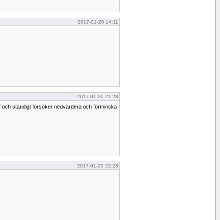
2017-01-20 14:11
2017-01-20 21:28
 och ständigt försöker nedvärdera och förminska
2017-01-20 22:28