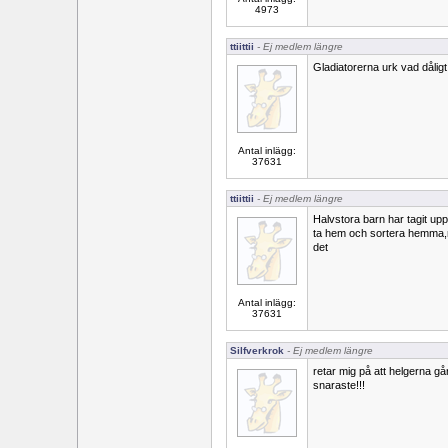
4973
ttiittii
- Ej medlem längre
Gladiatorerna urk vad dåligt
Antal inlägg:
37631
ttiittii
- Ej medlem längre
Halvstora barn har tagit upp
ta hem och sortera hemma,nä
det
Antal inlägg:
37631
Silfverkrok
- Ej medlem längre
retar mig på att helgerna gå
snaraste!!!