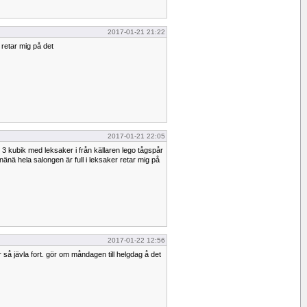
2017-01-21 21:22
 retar mig på det
2017-01-21 22:05
 3 kubik med leksaker i från källaren lego tågspår
nä hela salongen är full i leksaker retar mig på
2017-01-22 12:56
r så jävla fort. gör om måndagen till helgdag å det