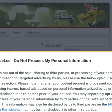
istor
Forum
Min sida
Sök i forumet
Inloggning
rneringar
Användare
et.se -
Do Not Process My Personal Information
Nästa sida »
Lösenord
Sista sidan »
to opt-out of the sale, sharing to third parties, or processing of your per
Kom ihåg mig
2017-01-18 21:59
formation for targeted advertising by us, please use the below opt-out s
Logga in
kes stolthet,det jag gjorde sist kostade 10000 det
r selection. Please note that after your opt-out request is processed y
ga mig för att rätta till sina misstag den
eing interest-based ads based on personal information utilized by us or
Glömt ditt lösenord?
h håller sig undan.
Få ny aktiveringslänk
disclosed to third parties prior to your opt-out. You may separately opt-
losure of your personal information by third parties on the IAB’s list of
. This information may also be disclosed by us to third parties on the
IA
Betapet är gratis!
Participants
that may further disclose it to other third parties.