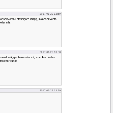
2017-01-22 12:59
konsekventa i ett tidigare inlägg, inkonsekventa
 eller nåt.
2017-01-22 13:08
 skuldbelägger barn.retar mig som fan på den
llet för ljuset.
2017-01-22 13:29
n