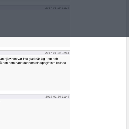
2017-01-19 21:27
2017-01-19 22:44
yrkan själv,hon var inte glad när jag kom och
på den som hade det som sin uppgift inte kollade
2017-01-20 11:47
(