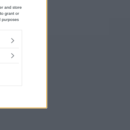
er and store
to grant or
ed purposes