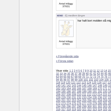
Antal inlägg:
37631
ttiittii
- Ej medlem längre
har haft bort mobilen slå mig
Antal inlägg:
37631
« Föregående sida
« Första sidan
Visar sida:
1
2
3
4
5
6
7
8
9
10
11
12
13
14
15
32
33
34
35
36
37
38
39
40
41
42
43
44
45
46
63
64
65
66
67
68
69
70
71
72
73
74
75
76
77
94
95
96
97
98
99
100
101
102
103
104
105
1
118
119
120
121
122
123
124
125
126
127
12
140
141
142
143
144
145
146
147
148
149
15
162
163
164
165
166
167
168
169
170
171
17
184
185
186
187
188
189
190
191
192
193
19
206
207
208
209
210
211
212
213
214
215
21
228
229
230
231
232
233
234
235
236
237
23
250
251
252
253
254
255
256
257
258
259
26
272
273
274
275
276
277
278
279
280
281
28
294
295
296
297
298
299
300
301
302
303
30
316
317
318
319
320
321
322
323
324
325
32