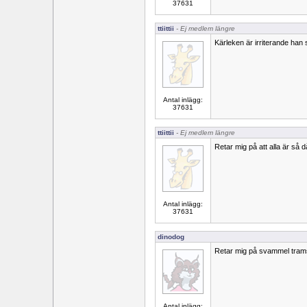
37631
ttiittii
- Ej medlem längre
Kärleken är irriterande han s
Antal inlägg:
37631
ttiittii
- Ej medlem längre
Retar mig på att alla är så d
Antal inlägg:
37631
dinodog
Retar mig på svammel trams
Antal inlägg: