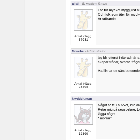
ttiittii
- Ej medlem längre
Lite för mycket mygg just n
Och folk som äter för mycket
Är störande
Antal inlägg:
37631
Mouche
- Administratör
jag blir ytterst irriterad 
skapar trådar, svarar, fråga
Vad liknar ett sånt beteende
Antal inlägg:
24193
kryddeluntan
Något är fel i huvvet, inte a
Retar mig på segspelare. Lig
lägga något
* morrar*
Antal inlägg:
12360