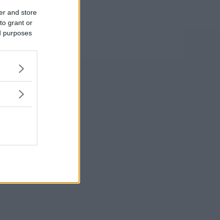
er and store
to grant or
ed purposes