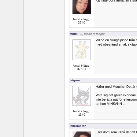
Kan inte göra annat än inst
Antal inlägg:
3740
ttiittii
- Ej medlem längre
Vill ha en djungelpinne från t
med obestämd smak skitgo
Antal inlägg:
37631
vigren
Håller med Mouche! Det är o
Vare sig det gäller ekonomi,
inte berätta ngt för efters
att hen MINSANN ...
Antal inlägg:
1146
nitrometan
Eller dom som vill få det att