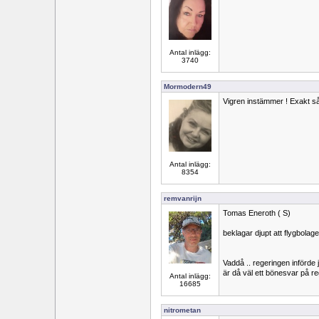
Antal inlägg:
3740
Mormodern49
Vigren instämmer ! Exakt så 
Antal inlägg:
8354
remvanrijn
Tomas Eneroth ( S)
beklagar djupt att flygbolaget 
Vaddå .. regeringen införde j
är då väl ett bönesvar på re
Antal inlägg:
16685
nitrometan