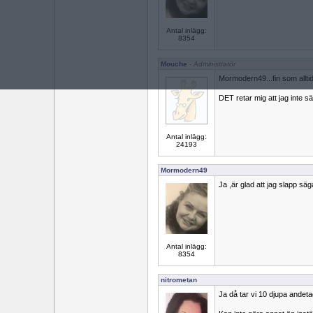
Antal inlägg:
8354
Mouche
- Administratör
Mormodern49...fin som alltid
DET retar mig att jag inte sä
Antal inlägg:
24193
Mormodern49
Ja ,är glad att jag slapp säg
Antal inlägg:
8354
nitrometan
Ja då tar vi 10 djupa andetag