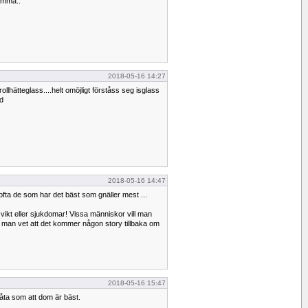
ämma..
2018-05-16 14:27
rollhätteglass....helt omöjligt förståss seg isglass
d
2018-05-16 14:47
fta de som har det bäst som gnäller mest ...
 vikt eller sjukdomar! Vissa människor vill man
om man vet att det kommer någon story tillbaka om
2018-05-16 15:47
 låta som att dom är bäst.