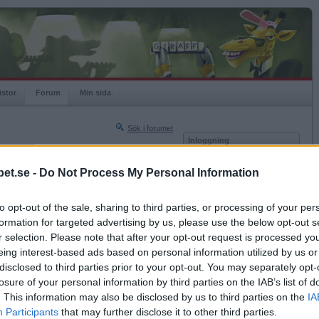
istor
Forum
Min sida
Sök i forumet
Inloggning
rneringar
Användare
et.se -
Do Not Process My Personal Information
Nästa sida »
Lösenord
Sista sidan »
to opt-out of the sale, sharing to third parties, or processing of your per
Kom ihåg mig
2018-05-14 16:59
formation for targeted advertising by us, please use the below opt-out s
Logga in
r selection. Please note that after your opt-out request is processed y
eing interest-based ads based on personal information utilized by us or
Glömt ditt lösenord?
Få ny aktiveringslänk
disclosed to third parties prior to your opt-out. You may separately opt-
losure of your personal information by third parties on the IAB’s list of
. This information may also be disclosed by us to third parties on the
IA
Betapet är gratis!
Participants
that may further disclose it to other third parties.