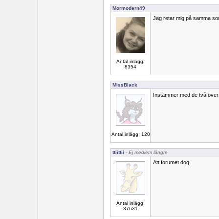
Mormodern49
Jag retar mig på samma so
Antal inlägg:
8354
MissBlack
Instämmer med de två över m
Antal inlägg: 120
ttiittii
- Ej medlem längre
Att forumet dog
Antal inlägg:
37631