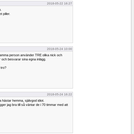
2018-05-22 16:27
u.
 piller.
2018-05-24 10:00
när samma person använder TRE olika nick och
r och besvarar sina egna inlägg.
 tro?
2018-05-24 16:22
lla hästar hemma, självgod idiot.
ger jag bra till så väntar de i 70 timmar med att