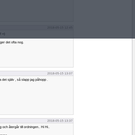
2018-05-15 12:45
! =)
ger det ofta nog.
2018-05-15 13:07
a det själv , så slapp jag påhopp .
2018-05-15 13:37
 och återgår till ordningen.. Hi Hi..