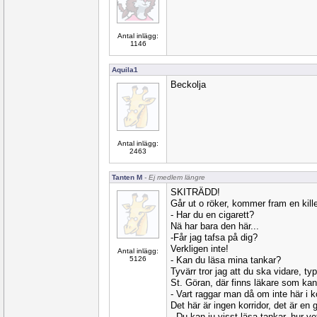
Antal inlägg:
1146
Aquila1
Beckolja
Antal inlägg:
2463
Tanten M
- Ej medlem längre
SKITRÄDD!
Går ut o röker, kommer fram en kill
- Har du en cigarett?
Nä har bara den här...
-Får jag tafsa på dig?
Verkligen inte!
Antal inlägg:
5126
- Kan du läsa mina tankar?
Tyvärr tror jag att du ska vidare, ty
St. Göran, där finns läkare som kan 
- Vart raggar man då om inte här i k
Det här är ingen korridor, det är en 
- Du kan ju visst läsa tankar, hur vet