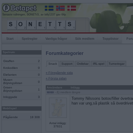
Senaste rullningen, SONETtS, av billy1337 gav 64p
Start
Spelregler
Vanliga frågor
Sök medlem
Topplistor
For
Spelrum
Forumkategorier
Giraffen
2
Snack
Support
Ordlekar
IRL-spel
Turneringar
Krokodilen
0
« Föregående sida
Elefanten
0
« Första sidan
Musen
0
Böjningslistan
Grisen
Användare
Inlägg
1
Böjningslistan
ttiittii
- Ej medlem längre
Inloggade
3
Tommy Nilssons botox/filler övertr
han var ung,så plastik så överdrivet
Mobilspel
Pågående
18 308
Antal inlägg:
37631