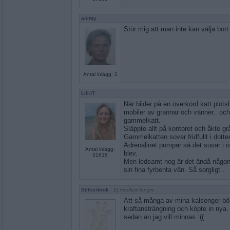
anittty
Stör mig att man inte kan välja bor
Antal inlägg: 2
Lill-IT
När bilder på en överkörd katt plötsli
mobiler av grannar och vänner.. oc
gammelkatt.
Släppte allt på kontoret och åkte g
Gammelkatten sover fridfullt i dott
Adrenalinet pumpar så det susar i 
Antal inlägg:
blev.
31618
Men ledsamt nog är det ändå någo
sin fina fyrbenta vän. Så sorgligt..
Silfverkrok
- Ej medlem längre
Att så många av mina kalsonger bör
kraftansträngning och köpte in nya.
sedan än jag vill minnas :((