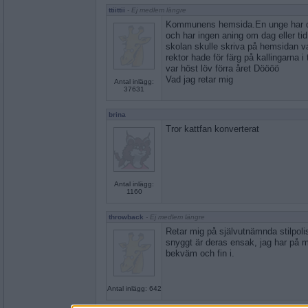
ttiittii
- Ej medlem längre
Kommunens hemsida.En unge har dr
och har ingen aning om dag eller tid
skolan skulle skriva på hemsidan v
rektor hade för färg på kallingarna i
var höst löv förra året Döööö
Vad jag retar mig
Antal inlägg:
37631
brina
Tror kattfan konverterat
Antal inlägg:
1160
throwback
- Ej medlem längre
Retar mig på självutnämnda stilpoli
snyggt är deras ensak, jag har på m
bekväm och fin i.
Antal inlägg: 642