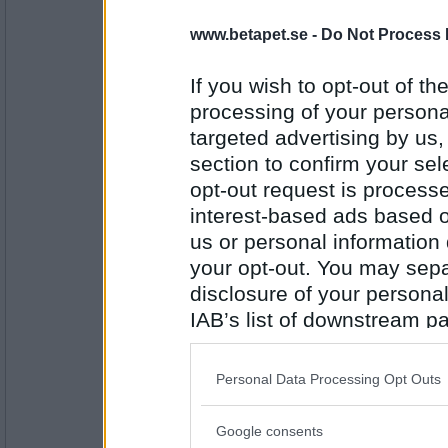
ttiittii
- Ej medlem längre
Klänningen är för lång och det är v
www.betapet.se -
Do Not Process 
If you wish to opt-out of the
processing of your personal
Antal inlägg:
37631
targeted advertising by us
section to confirm your sel
SmålandsMira
Fotbolls-EM
opt-out request is proces
interest-based ads based o
us or personal information d
your opt-out. You may separ
Antal inlägg:
22535
disclosure of your personal
IAB’s list of downstream pa
Lill-IT
Jag med..
also be disclosed by us to 
Downstream Participants
th
Personal Data Processing Opt Outs
third parties.
Antal inlägg:
Google consents
Please note that this web
31618