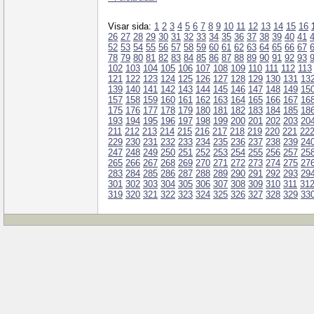
Visar sida:
1
2
3
4
5
6
7
8
9
10
11
12
13
14
15
16
26
27
28
29
30
31
32
33
34
35
36
37
38
39
40
41
52
53
54
55
56
57
58
59
60
61
62
63
64
65
66
67
78
79
80
81
82
83
84
85
86
87
88
89
90
91
92
93
102
103
104
105
106
107
108
109
110
111
112
113
121
122
123
124
125
126
127
128
129
130
131
13
139
140
141
142
143
144
145
146
147
148
149
15
157
158
159
160
161
162
163
164
165
166
167
16
175
176
177
178
179
180
181
182
183
184
185
18
193
194
195
196
197
198
199
200
201
202
203
20
211
212
213
214
215
216
217
218
219
220
221
22
229
230
231
232
233
234
235
236
237
238
239
24
247
248
249
250
251
252
253
254
255
256
257
25
265
266
267
268
269
270
271
272
273
274
275
27
283
284
285
286
287
288
289
290
291
292
293
29
301
302
303
304
305
306
307
308
309
310
311
31
319
320
321
322
323
324
325
326
327
328
329
33