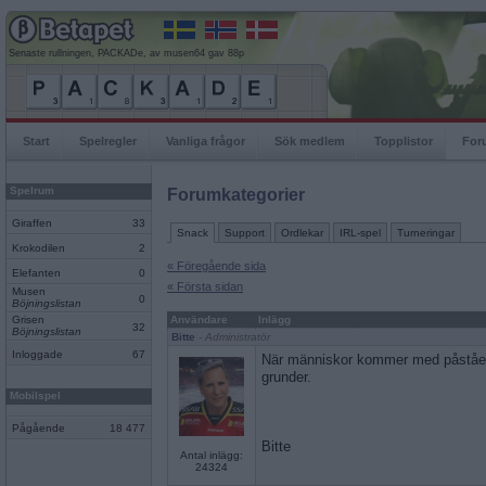
Senaste rullningen, PACKADe, av musen64 gav 88p
Start
Spelregler
Vanliga frågor
Sök medlem
Topplistor
For
Spelrum
Forumkategorier
Giraffen
33
Snack
Support
Ordlekar
IRL-spel
Turneringar
Krokodilen
2
« Föregående sida
Elefanten
0
« Första sidan
Musen
0
Böjningslistan
Grisen
Användare
Inlägg
32
Böjningslistan
Bitte
- Administratör
Inloggade
67
När människor kommer med påståen
grunder.
Mobilspel
Pågående
18 477
Bitte
Antal inlägg:
24324