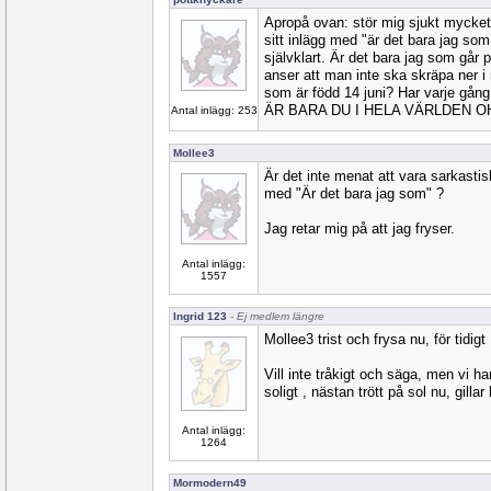
Apropå ovan: stör mig sjukt mycket 
sitt inlägg med "är det bara jag som
självklart. Är det bara jag som går
anser att man inte ska skräpa ner i 
som är född 14 juni? Har varje gång
ÄR BARA DU I HELA VÄRLDEN O
Antal inlägg: 253
Mollee3
Är det inte menat att vara sarkastis
med "Är det bara jag som" ?
Jag retar mig på att jag fryser.
Antal inlägg:
1557
Ingrid 123
- Ej medlem längre
Mollee3 trist och frysa nu, för tidigt
Vill inte tråkigt och säga, men vi h
soligt , nästan trött på sol nu, gillar
Antal inlägg:
1264
Mormodern49