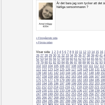
Är det bara jag som tycker att det 
härliga sensommaren ?
Antal inlägg:
8354
« Föregående sida
« Första sidan
Visar sida:
1
2
3
4
5
6
7
8
9
10
11
12
13
14
15
16
26
27
28
29
30
31
32
33
34
35
36
37
38
39
40
41
52
53
54
55
56
57
58
59
60
61
62
63
64
65
66
67
78
79
80
81
82
83
84
85
86
87
88
89
90
91
92
93
102
103
104
105
106
107
108
109
110
111
112
113
121
122
123
124
125
126
127
128
129
130
131
13
139
140
141
142
143
144
145
146
147
148
149
15
157
158
159
160
161
162
163
164
165
166
167
16
175
176
177
178
179
180
181
182
183
184
185
18
193
194
195
196
197
198
199
200
201
202
203
20
211
212
213
214
215
216
217
218
219
220
221
22
229
230
231
232
233
234
235
236
237
238
239
24
247
248
249
250
251
252
253
254
255
256
257
25
265
266
267
268
269
270
271
272
273
274
275
27
283
284
285
286
287
288
289
290
291
292
293
29
301
302
303
304
305
306
307
308
309
310
311
31