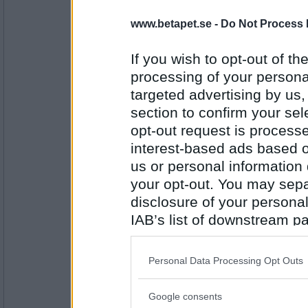
Sharky68
När inga spelare finns på betapet ef
www.betapet.se -
Do Not Process 
Var är ni? Vad gör ni?
Går ni lägger er tidigt på en fredag?
If you wish to opt-out of the
processing of your personal
Antal inlägg:
1125
targeted advertising by us
section to confirm your sel
ttiittii
- Ej medlem längre
Åldersdiskriminering gamla mänisk
opt-out request is proces
eller meil kan inte boka biljett.
interest-based ads based o
Det är illa
us or personal information d
your opt-out. You may separ
Antal inlägg:
37631
disclosure of your personal
IAB’s list of downstream pa
pottknyckare
Gälla röster
also be disclosed by us to 
Downstream Participants
th
Personal Data Processing Opt Outs
third parties.
Antal inlägg: 253
Google consents
Please note that this web