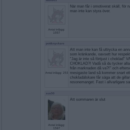
Mollee3
När man får i omotiverat skäll, för
man inte kan styra över.
Antal inlägg:
1557
pottknyckare
Att man inte kan få uttrycka en ann
som kränkande, oavsett hur respektf
"Jag är inte så förtjust i chokla
CHOKLAD?! Vadå så du tycker alla 
från marknaden då va?!" och efterso
mesigaste land så kommer snart ett
Antal inlägg: 253
chokladälskare får säga att de gillar
resonemanget. Fast i allvarligare
sus50
Att sommaren är slut
Antal inlägg:
1597