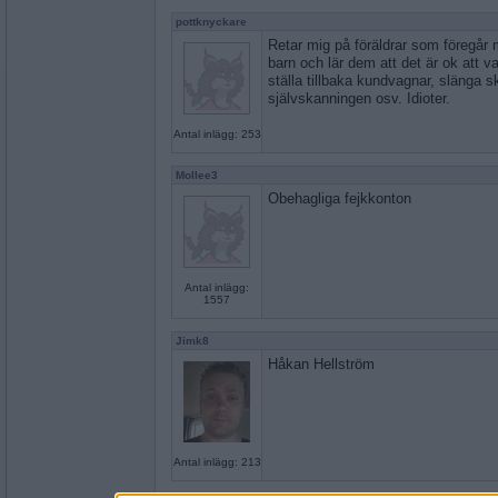
pottknyckare
Retar mig på föräldrar som föregår 
barn och lär dem att det är ok att va
ställa tillbaka kundvagnar, slänga s
självskanningen osv. Idioter.
Antal inlägg: 253
Mollee3
Obehagliga fejkkonton
Antal inlägg:
1557
Jimk8
Håkan Hellström
Antal inlägg: 213