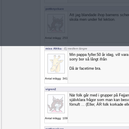
pottknyckare
Att jag blandade ihop barnens sche
skola men under fel lektion.
Antal inlägg: 253
miss Afrika
- Ej medlem längre
Min pappa fyller.50 år idag, vill va
sorry bor så långt ifrån
Då är facetime bra.
Antal inlägg: 341
vigren2
När folk går med i grupper på Fejjan 
självklara frågor som man kan besv
förnuft ... (Eller, ÄR folk korkade elle
Antal inlägg: 109
pottknyckare