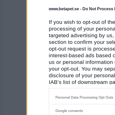
willba
www.betapet.se -
Do Not Process 
Retar mig på att grannen inte kan p
skvalar ju som om niagara fallet va
tyst liten skvitter markering där in
If you wish to opt-out of the
...och huur länge som helst ...... suck
processing of your personal
Antal inlägg: 127
targeted advertising by us
Obstinat-
section to confirm your sel
Att jag inte kom ihåg mitt lösenord. 
opt-out request is proces
jag insåg att jag skrivit fel använ
interest-based ads based o
us or personal information d
Antal inlägg:
your opt-out. You may separ
1877
disclosure of your personal
Lill-IT
IAB’s list of downstream pa
Då har du retligt nog varit härifrån fö
Hur är läget med fröken trotsig?
also be disclosed by us to 
Downstream Participants
th
Personal Data Processing Opt Outs
third parties.
Antal inlägg:
31618
Google consents
Please note that this web