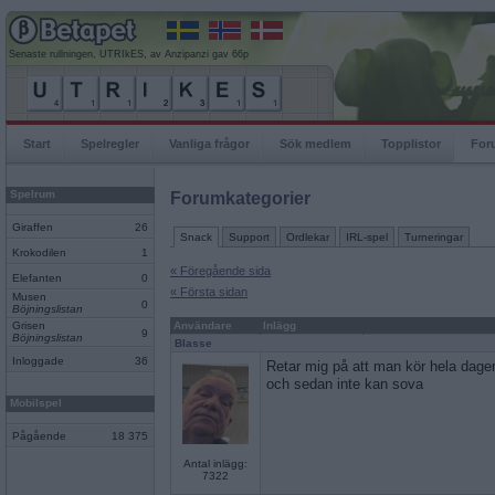
Senaste rullningen, UTRIkES, av Anzipanzi gav 66p
Start
Spelregler
Vanliga frågor
Sök medlem
Topplistor
For
Spelrum
Forumkategorier
Giraffen
26
Snack
Support
Ordlekar
IRL-spel
Turneringar
Krokodilen
1
« Föregående sida
Elefanten
0
« Första sidan
Musen
0
Böjningslistan
Grisen
Användare
Inlägg
9
Böjningslistan
Blasse
Inloggade
36
Retar mig på att man kör hela dagen
och sedan inte kan sova
Mobilspel
Pågående
18 375
Antal inlägg:
7322