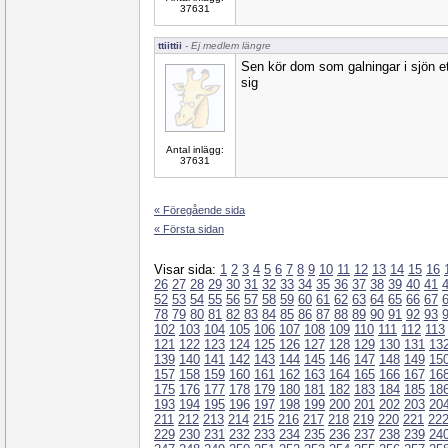
37631
ttiittii
- Ej medlem längre
Sen kör dom som galningar i sjön ett
sig
Antal inlägg:
37631
« Föregående sida
« Första sidan
Visar sida:
1
2
3
4
5
6
7
8
9
10
11
12
13
14
15
16
26
27
28
29
30
31
32
33
34
35
36
37
38
39
40
41
52
53
54
55
56
57
58
59
60
61
62
63
64
65
66
67
78
79
80
81
82
83
84
85
86
87
88
89
90
91
92
93
102
103
104
105
106
107
108
109
110
111
112
113
121
122
123
124
125
126
127
128
129
130
131
13
139
140
141
142
143
144
145
146
147
148
149
15
157
158
159
160
161
162
163
164
165
166
167
16
175
176
177
178
179
180
181
182
183
184
185
18
193
194
195
196
197
198
199
200
201
202
203
20
211
212
213
214
215
216
217
218
219
220
221
22
229
230
231
232
233
234
235
236
237
238
239
24