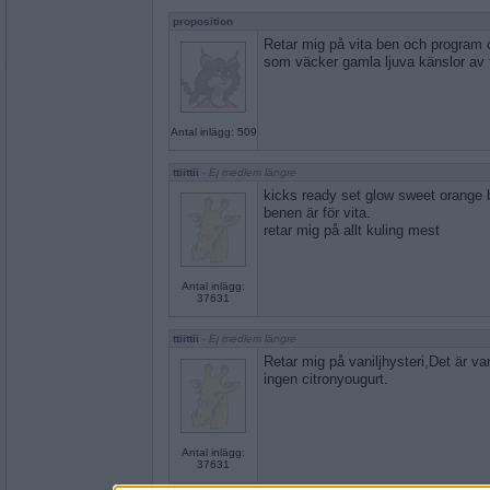
proposition
Retar mig på vita ben och program
som väcker gamla ljuva känslor av f
Antal inlägg: 509
ttiittii
- Ej medlem längre
kicks ready set glow sweet orange b
benen är för vita.
retar mig på allt kuling mest
Antal inlägg:
37631
ttiittii
- Ej medlem längre
Retar mig på vaniljhysteri,Det är vani
ingen citronyougurt.
Antal inlägg:
37631