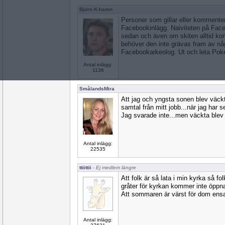
Björn K-hamn
Personer som gillar eller kommente
Facebookinlägg. Naiviteten på Faceb
sedan och även om skiten alltid ko
behöver den inte grävas fram av nå
Facebookarkeolog. Ut och leta Poke
Antal inlägg:
1136
SmålandsMira
Att jag och yngsta sonen blev väck
samtal från mitt jobb...när jag har 
Jag svarade inte...men väckta blev v
Antal inlägg:
22535
ttiittii
- Ej medlem längre
Att folk är så lata i min kyrka så fol
gråter för kyrkan kommer inte öppna
Att sommaren är värst för dom ens
Antal inlägg: