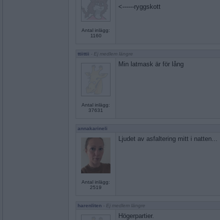
<------ryggskott
Antal inlägg:
1160
ttiittii
- Ej medlem längre
Min latmask är för lång
Antal inlägg:
37631
annakarineli
Ljudet av asfaltering mitt i natten...
Antal inlägg:
2519
harenliten
- Ej medlem längre
Högerpartier.