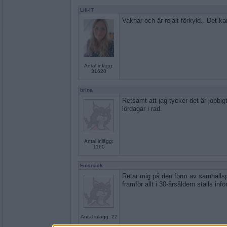
Lill-IT
Vaknar och är rejält förkyld.. Det ka
Antal inlägg:
31620
brina
Retsamt att jag tycker det är jobbigt
lördagar i rad.
Antal inlägg:
1160
Finsnack
Retar mig på den form av samhällsp
framför allt i 30-årsåldern ställs inför
Antal inlägg: 22