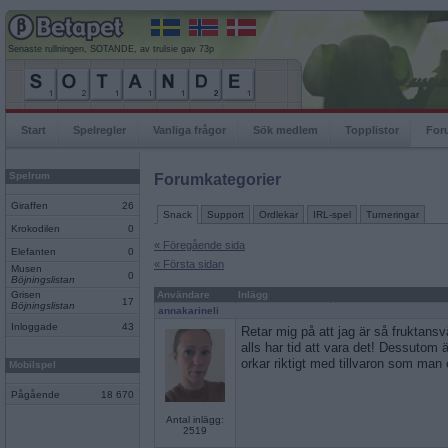
Senaste rullningen, SOTANDE, av trulsie gav 73p
Start
Spelregler
Vanliga frågor
Sök medlem
Topplistor
For
Spelrum
Forumkategorier
Giraffen
26
Snack
Support
Ordlekar
IRL-spel
Turneringar
Krokodilen
0
« Föregående sida
Elefanten
0
« Första sidan
Musen
0
Böjningslistan
Grisen
Användare
Inlägg
17
Böjningslistan
annakarineli
Inloggade
43
Retar mig på att jag är så fruktansvä
alls har tid att vara det! Dessutom
orkar riktigt med tillvaron som man 
Mobilspel
Pågående
18 670
Antal inlägg:
2519