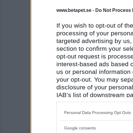
brina
www.betapet.se -
Do Not Process 
Gårdagens bakfyllepizza från Pizza
besvikelse. Första gången jag behöv
If you wish to opt-out of the
processing of your personal
Antal inlägg:
1160
targeted advertising by us
section to confirm your sel
kryddeluntan
opt-out request is proces
Att internetdelningen inte funkar på
koppla ihop den med plattan. Skit 
interest-based ads based o
us or personal information d
your opt-out. You may separ
Antal inlägg:
12360
disclosure of your personal
IAB’s list of downstream pa
SA2012
Att jag är så känslosam att jag börj
also be disclosed by us to 
nya IKEA reklamen. Men bakom det l
Downstream Participants
th
har blivit avbildad med en telefon på
Personal Data Processing Opt Outs
insikt om att alltför många barn väx
third parties.
Så jag retar mig än mer på dessa f
Antal inlägg: 385
Google consents
barn som varor i sina "kund-barnvag
Please note that this web
håll. Och nästan alltid med denna f