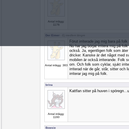
Antal inlägg:
1176
Der Eimer
- Ej medlem längre
Förut irriterade jag mig bara på fo
Nu har jag börjat irritera mig på f
också. Ja, egentligen folk som äter
dricker. Kanske är det något med sv
mobilen är också irriterande. Folk so
om. Och folk som cyklar, sjukt irrit
Antal inlägg: 383
irriterad när de går, står, sitter och
irriterar jag mig på folk.
brina
Kattfan sitter på huven i spöregn...
Antal inlägg:
1160
Bowsie