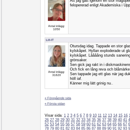
Att jag gått igenom en stor magope
felopererad enligt Akademiska i Upps
Antal inlägg:
1050
Lill-IT
Otursdag idag. Tappade en stor glas
kylskåpet. Hyllan exploderade ut gla
kylskåpet. Låååång stunds sanering 
grönsaker.
Sen gick jag rakt in i diskmaskinen
Och fick en lång reva och blåmärke
Antal inlägg:
Sen tappade jag ett glas när jag du
31620
höll iaf.
Känner mig lätt grinig nu..
« Föregående sida
« Första sidan
Visar sida:
1
2
3
4
5
6
7
8
9
10
11
12
13
14
15
16
26
27
28
29
30
31
32
33
34
35
36
37
38
39
40
41
52
53
54
55
56
57
58
59
60
61
62
63
64
65
66
67
78
79
80
81
82
83
84
85
86
87
88
89
90
91
92
93