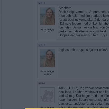
Lill-IT
Stackare..
Drick riktigt varmt te. Ät sura och sa
mun och hals med lite starkare koksa
för att bacilluskerna ska få det så 
Håll nere febern med en kombinati
ibumetin. De samverkar bra. Försök 
Antal inlägg:
verkan av tabletterna är som bäst.
31618
Hoppas det ger med sig fort.. Krya.
Lill-IT
Isglass och strepsils hjälper också.
Antal inlägg:
31618
apbur
Tack, Lill-IT :) Jag varvar paraceta
cocillana, körsbär, vindruvor och k
död på mig. Det börjar med stickni
rasp i halsen. Sedan knyter sig luft
panikartat andetag för att sedan hos
igång, ögonen sprutar, näsan rinner 
Antal inlägg: