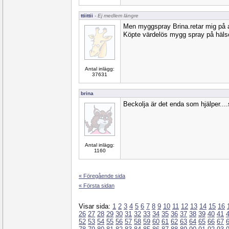
ttiittii
- Ej medlem längre
Men myggspray Brina.retar mig på 
Köpte värdelös mygg spray på häls
Antal inlägg:
37631
brina
Beckolja är det enda som hjälper...
Antal inlägg:
1160
« Föregående sida
« Första sidan
Visar sida:
1
2
3
4
5
6
7
8
9
10
11
12
13
14
15
16
26
27
28
29
30
31
32
33
34
35
36
37
38
39
40
41
52
53
54
55
56
57
58
59
60
61
62
63
64
65
66
67