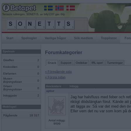
Senaste rullningen, SONETtS, av billy1337 gav 64p
Start
Spelregler
Vanliga frågor
Sök medlem
Topplistor
For
Spelrum
Forumkategorier
Giraffen
2
Snack
Support
Ordlekar
IRL-spel
Turneringar
Krokodilen
0
« Föregående sida
Elefanten
0
« Första sidan
Musen
0
Böjningslistan
Grisen
Användare
Inlägg
0
Böjningslistan
apbur
Inloggade
2
Jag har halsfluss med feber och ret
riktigt dödslängtan förut. Kände att j
att lägga av. Så var det med den öv
Mobilspel
Eller vem det nu var som kom på d
Pågående
18 317
Antal inlägg:
9699