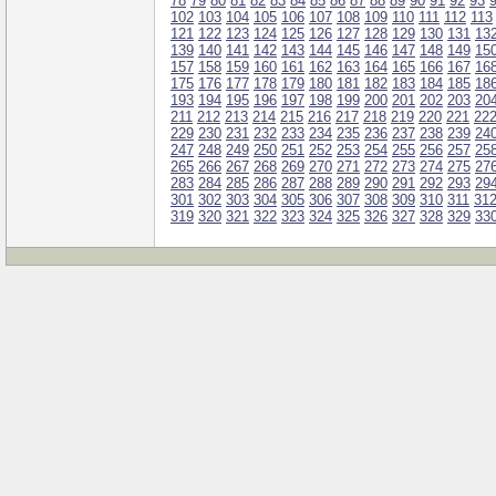
78
79
80
81
82
83
84
85
86
87
88
89
90
91
92
93
102
103
104
105
106
107
108
109
110
111
112
113
121
122
123
124
125
126
127
128
129
130
131
13
139
140
141
142
143
144
145
146
147
148
149
15
157
158
159
160
161
162
163
164
165
166
167
16
175
176
177
178
179
180
181
182
183
184
185
18
193
194
195
196
197
198
199
200
201
202
203
20
211
212
213
214
215
216
217
218
219
220
221
22
229
230
231
232
233
234
235
236
237
238
239
24
247
248
249
250
251
252
253
254
255
256
257
25
265
266
267
268
269
270
271
272
273
274
275
27
283
284
285
286
287
288
289
290
291
292
293
29
301
302
303
304
305
306
307
308
309
310
311
31
319
320
321
322
323
324
325
326
327
328
329
33