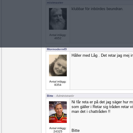
mistmaster
klubbar för inbördes beundran.
Antal inlägg:
4652
Mormodern49
Håller med Låg . Det retar jag mej i
Antal inlägg:
8354
Bitte
- Administratör
Ni får reta er på det jag säger hur m
som gäller i Retar sig tråden retar 
man det i chattråden !!
Antal inlägg:
Bitte
24325