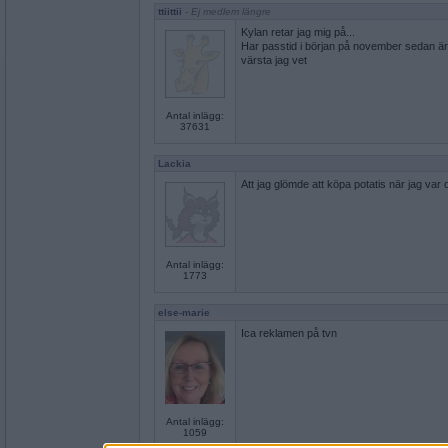
ttiittii
- Ej medlem längre
Kylan retar jag mig på...
Har passtid i början på november sedan är
värsta jag vet
Antal inlägg:
37631
Lackia
Att jag glömde att köpa potatis när jag var
Antal inlägg:
1773
else-marie
Ica reklamen på tvn
Antal inlägg:
1059