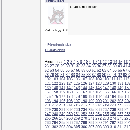
pottknyckare
Gnälliga människor
Antal inlägg: 253
« Föregående sida
« Första sidan
Visar sida:
1
2
3
4
5
6
7
8
9
10
11
12
13
14
15
16
26
27
28
29
30
31
32
33
34
35
36
37
38
39
40
41
52
53
54
55
56
57
58
59
60
61
62
63
64
65
66
67
78
79
80
81
82
83
84
85
86
87
88
89
90
91
92
93
102
103
104
105
106
107
108
109
110
111
112
113
121
122
123
124
125
126
127
128
129
130
131
13
139
140
141
142
143
144
145
146
147
148
149
15
157
158
159
160
161
162
163
164
165
166
167
16
175
176
177
178
179
180
181
182
183
184
185
18
193
194
195
196
197
198
199
200
201
202
203
20
211
212
213
214
215
216
217
218
219
220
221
22
229
230
231
232
233
234
235
236
237
238
239
24
247
248
249
250
251
252
253
254
255
256
257
25
265
266
267
268
269
270
271
272
273
274
275
27
283
284
285
286
287
288
289
290
291
292
293
29
301
302
303
304
305
306
307
308
309
310
311
31