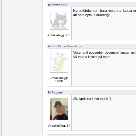
pottknyckare
Hyresvärdar som bara reparerar, lappar och
att bara byta ut ordentligt....
Antal inlägg: 253
ttiittii
- Ej medlem längre
Vinter snö november december januari och
Vill vakna i slutet på mars
Antal inlägg:
37631
MrPeoboy
Alla sprickor i min mobil :’(
Antal inlägg: 14