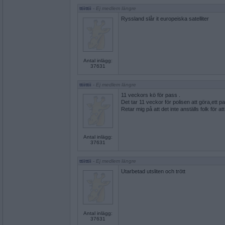
ttiittii
- Ej medlem längre
Ryssland slår it europeiska satelliter
Antal inlägg:
37631
ttiittii
- Ej medlem längre
11 veckors kö för pass .
Det tar 11 veckor för polisen att göra,ett p
Retar mig på att det inte anställs folk för at
Antal inlägg:
37631
ttiittii
- Ej medlem längre
Utarbetad utsliten och trött
Antal inlägg:
37631