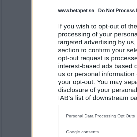
pottknyckare
www.betapet.se -
Do Not Process 
Att det är sån jävla öronbedövande volym 
If you wish to opt-out of the
processing of your personal
Antal inlägg: 253
targeted advertising by us
section to confirm your sel
Mormodern49
Retar mig på svordomar
opt-out request is proces
interest-based ads based o
us or personal information d
your opt-out. You may separ
Antal inlägg:
8354
disclosure of your personal
IAB’s list of downstream pa
ttiittii
- Ej medlem längre
Svårmedisinerade sj6kdommar som scitsof
also be disclosed by us to 
uppklaratxdelvis att det beror på en infektio
Varför då inte behandla infektionen!?
Downstream Participants
th
Personal Data Processing Opt Outs
Stör mig på det
third parties.
Antal inlägg:
Google consents
37631
Please note that this web