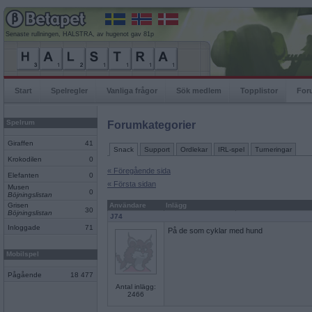
Senaste rullningen, HALSTRA, av hugenot gav 81p
Start
Spelregler
Vanliga frågor
Sök medlem
Topplistor
For
Spelrum
Forumkategorier
Giraffen
41
Snack
Support
Ordlekar
IRL-spel
Turneringar
Krokodilen
0
« Föregående sida
Elefanten
0
« Första sidan
Musen
0
Böjningslistan
Grisen
Användare
Inlägg
30
Böjningslistan
J74
Inloggade
71
På de som cyklar med hund
Mobilspel
Pågående
18 477
Antal inlägg:
2466