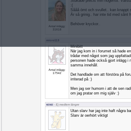
Stukade precis min högerfot. Värsta
:(
Sååå ömt och svullet.. kan knappt s
Är så grinig.. har inte tid med sånt 
Behöver kryckor..
Antal inlägg:
31618
micro113
Minibitt
När jag kom in i forumet så hade e
trådar med något som jag uppfattad
personen hade också gjort inlägg i n
samma innehåll.
Antal inlägg:
17542
Det handlade om att förstöra på for
irriterad på :)
Men jag ser humorn i att de sen ra
om jag pratar om mig själv :)
ttiittii
- Ej medlem längre
Utan slarv har jag inte haft några ba
Slarv är oerhört viktigt