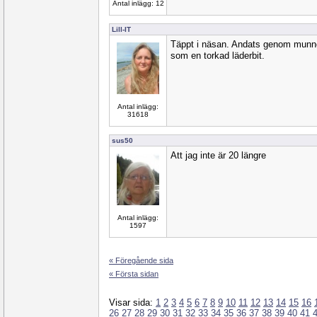
Antal inlägg: 12
Lill-IT
Täppt i näsan. Andats genom munne
som en torkad läderbit.
Antal inlägg:
31618
sus50
Att jag inte är 20 längre
Antal inlägg:
1597
« Föregående sida
« Första sidan
Visar sida:
1
2
3
4
5
6
7
8
9
10
11
12
13
14
15
16
26
27
28
29
30
31
32
33
34
35
36
37
38
39
40
41