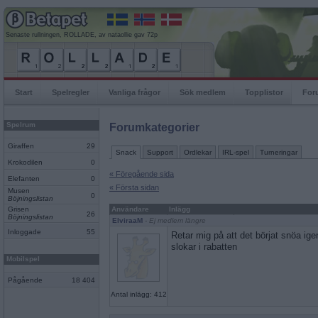
Senaste rullningen, ROLLADE, av nataollie gav 72p
Start
Spelregler
Vanliga frågor
Sök medlem
Topplistor
For
Spelrum
Forumkategorier
Giraffen
29
Snack
Support
Ordlekar
IRL-spel
Turneringar
Krokodilen
0
« Föregående sida
Elefanten
0
« Första sidan
Musen
0
Böjningslistan
Grisen
Användare
Inlägg
26
Böjningslistan
ElviraaM
- Ej medlem längre
Inloggade
55
Retar mig på att det börjat snöa i
slokar i rabatten
Mobilspel
Pågående
18 404
Antal inlägg: 412