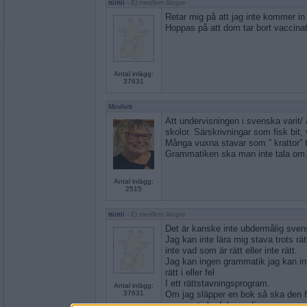
ttiittii
- Ej medlem längre
Retar mig på att jag inte kommer in 
Hoppas på att dom tar bort vaccina
Antal inlägg:
37631
Minibitt
Att undervisningen i svenska varit/ 
skolor. Särskrivningar som fisk bit
Många vuxna stavar som ” krattor” t
Grammatiken ska man inte tala om. 
Antal inlägg:
2515
ttiittii
- Ej medlem längre
Det är kanske inte ubdermålig sven
Jag kan inte lära mig stava trots rä
inte vad som är rätt eller inte rätt.
Jag kan ingen grammatik jag kan in
rätt i eller fel
I ett rättstavningsprogram.
Antal inlägg:
37631
Om jag släpper en bok så ska den f
grammatiska fel som fins .