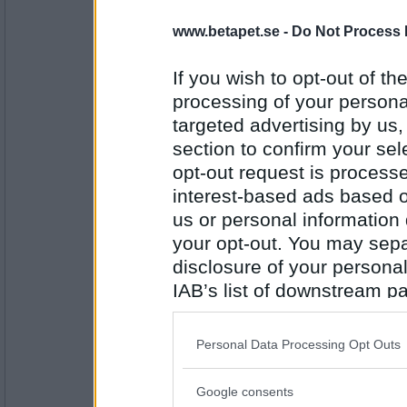
Därför att det är jag .Det är ett han
Dom traglade nästan livet ur mig s
www.betapet.se -
Do Not Process 
Men jag förstår ordet oxo väldigt väl
Retar mig på att folk inte förstår D
If you wish to opt-out of the
Minibitt
processing of your personal
ttiittii Det var inte dyslektikerna ja
targeted advertising by us
att mycket av slarvet med vårt sp
människor. Den som har en god grun
section to confirm your sel
skolan behöver inte göra de här mi
opt-out request is proces
interest-based ads based o
Antal inlägg:
2515
us or personal information d
sus50
your opt-out. You may separ
Prissäkningar på en procent. Bla ha
disclosure of your personal
IAB’s list of downstream pa
also be disclosed by us to 
Downstream Participants
th
Antal inlägg:
Personal Data Processing Opt Outs
1597
third parties.
Pötifar
Google consents
Minibitt, håller helt med. Varken jour
Please note that this web