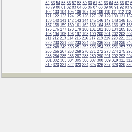
52
53
54
55
56
57
58
59
60
61
62
63
64
65
66
67
78
79
80
81
82
83
84
85
86
87
88
89
90
91
92
93
102
103
104
105
106
107
108
109
110
111
112
113
121
122
123
124
125
126
127
128
129
130
131
13
139
140
141
142
143
144
145
146
147
148
149
15
157
158
159
160
161
162
163
164
165
166
167
16
175
176
177
178
179
180
181
182
183
184
185
18
193
194
195
196
197
198
199
200
201
202
203
20
211
212
213
214
215
216
217
218
219
220
221
22
229
230
231
232
233
234
235
236
237
238
239
24
247
248
249
250
251
252
253
254
255
256
257
25
265
266
267
268
269
270
271
272
273
274
275
27
283
284
285
286
287
288
289
290
291
292
293
29
301
302
303
304
305
306
307
308
309
310
311
31
319
320
321
322
323
324
325
326
327
328
329
33