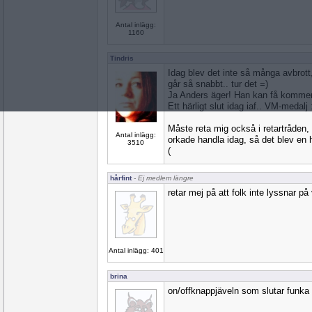
Antal inlägg:
1160
Tindris
Idag blev det inte så många avbrott,
går så snabbt.. tur det =)
Ja Anders äger! Han kan få kommen
Ett härligt slut idag iaf.. VM-medalj 
Måste reta mig också i retartråden, r
Antal inlägg:
orkade handla idag, så det blev en h
3510
(
hårfint
- Ej medlem längre
retar mej på att folk inte lyssnar p
Antal inlägg: 401
brina
on/offknappjäveln som slutar funka 