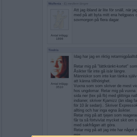
Wulfenia
- Ej medlem längre
Att jag ibland är lite för snäll, när ja
med på att byta mitt ena helgpass 
sovmorgon på flera dagar.
Antal inlägg:
1898
Tindris
Idag har jag en riktig retarmigpåallt
Retar mig på "lättkränkt-kortet" som
Åsikter får inte gå isär längre.
Människor som inte kan tänka själva
att känna tillhörighet.
Antal inlägg:
Vuxna som som skriver de mest vid
3510
hos ungdomar. Retar mig på vuxna 
sida ner (tex på fb) med glittriga nall
indianer, skriver Kjamizz (än idag fa
för 10 år sedan).. Skriver Expressok
allting och har inga egna åsikter.
Retar mig på att tjejen som reager
får ta så förtvivlat mycket skit om 
med sakfrågan att göra.
Retar mig på att jag inte har något ri
mig..