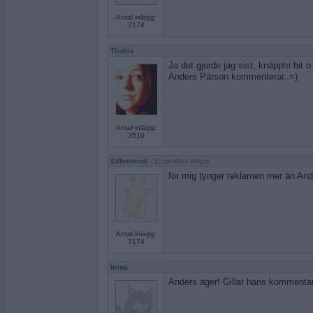
Antal inlägg:
7174
Tindris
Ja det gjorde jag sist, knäppte hit o 
Anders Pärson kommenterar..=)
Antal inlägg:
3510
Silfverkrok
- Ej medlem längre
för mig tynger reklamen mer än Ander
Antal inlägg:
7174
brina
Anders äger! Gillar hans kommentar