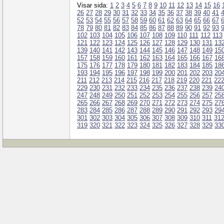
Visar sida:
1
2
3
4
5
6
7
8
9
10
11
12
13
14
15
16
26
27
28
29
30
31
32
33
34
35
36
37
38
39
40
41
52
53
54
55
56
57
58
59
60
61
62
63
64
65
66
67
78
79
80
81
82
83
84
85
86
87
88
89
90
91
92
93
102
103
104
105
106
107
108
109
110
111
112
113
121
122
123
124
125
126
127
128
129
130
131
13
139
140
141
142
143
144
145
146
147
148
149
15
157
158
159
160
161
162
163
164
165
166
167
16
175
176
177
178
179
180
181
182
183
184
185
18
193
194
195
196
197
198
199
200
201
202
203
20
211
212
213
214
215
216
217
218
219
220
221
22
229
230
231
232
233
234
235
236
237
238
239
24
247
248
249
250
251
252
253
254
255
256
257
25
265
266
267
268
269
270
271
272
273
274
275
27
283
284
285
286
287
288
289
290
291
292
293
29
301
302
303
304
305
306
307
308
309
310
311
31
319
320
321
322
323
324
325
326
327
328
329
33