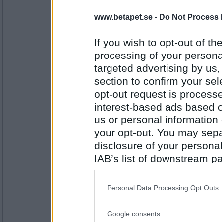
=(
www.betapet.se -
Do Not Process 
Tindris
..och espressobönorna är slut ..
If you wish to opt-out of the
Fyf*siken alltså .. hemska dá
processing of your personal
targeted advertising by us
section to confirm your sel
Antal inlägg:
3510
opt-out request is proces
remvanrijn
interest-based ads based o
retar mig att Tindris har så mkr att r
us or personal information d
kom , så bjuder jag på lite expres 
dig Imorn blir allt bättre
your opt-out. You may separ
disclosure of your personal
IAB’s list of downstream pa
Antal inlägg:
16685
also be disclosed by us to 
brina
Downstream Participants
th
Personal Data Processing Opt Outs
Kattor äro kräsna djur.
third parties.
Google consents
Please note that this web