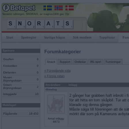
Senaste rullningen, SNORAtS, av magnus1908 gav 70p
Start
Spelregler
Vanliga frågor
Sök medlem
Topplistor
For
Spelrum
Forumkategorier
Giraffen
8
Snack
Support
Ordlekar
IRL-spel
Turneringar
Krokodilen
0
« Föregående sida
Elefanten
0
« Första sidan
Musen
0
Böjningslistan
Grisen
Användare
Inlägg
2
Böjningslistan
dinodog
Inloggade
10
2 gånger har grabben haft inbrott i 
för att hitta en tom skåpbil. Tur att
klarade sig denna gången.
Mobilspel
Måste säga till föreningen att de sät
mörkt där som på Kameruns avbyta
Pågående
18 452
Antal inlägg:
4973