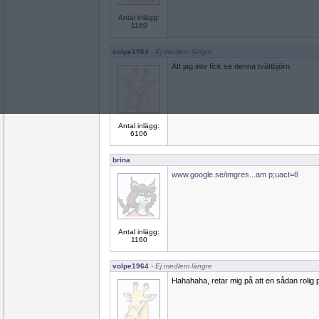
Antal inlägg:
1160
volpe1964
- Ej medlem längre
Att jag inte fick se denna tvättbjörn.
Antal inlägg:
6106
brina
www.google.se/imgres...am p;uact=8
Antal inlägg:
1160
volpe1964
- Ej medlem längre
Hahahaha, retar mig på att en sådan rolig pe