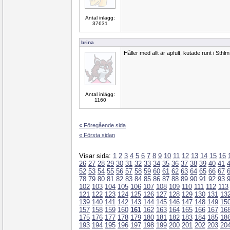
Antal inlägg:
37631
brina
Håller med allt är apfult, kutade runt i Sthl
Antal inlägg:
1160
« Föregående sida
« Första sidan
Visar sida:
1
2
3
4
5
6
7
8
9
10
11
12
13
14
15
16
26
27
28
29
30
31
32
33
34
35
36
37
38
39
40
41
52
53
54
55
56
57
58
59
60
61
62
63
64
65
66
67
78
79
80
81
82
83
84
85
86
87
88
89
90
91
92
93
102
103
104
105
106
107
108
109
110
111
112
113
121
122
123
124
125
126
127
128
129
130
131
13
139
140
141
142
143
144
145
146
147
148
149
15
157
158
159
160
161
162
163
164
165
166
167
16
175
176
177
178
179
180
181
182
183
184
185
18
193
194
195
196
197
198
199
200
201
202
203
20