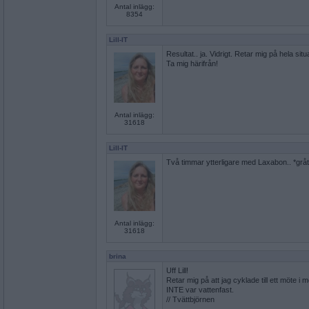
Antal inlägg:
8354
Lill-IT
Resultat.. ja. Vidrigt. Retar mig på hela situ
Ta mig härifrån!
Antal inlägg:
31618
Lill-IT
Två timmar ytterligare med Laxabon.. *gråt
Antal inlägg:
31618
brina
Uff Lill!
Retar mig på att jag cyklade till ett möte
INTE var vattenfast.
// Tvättbjörnen