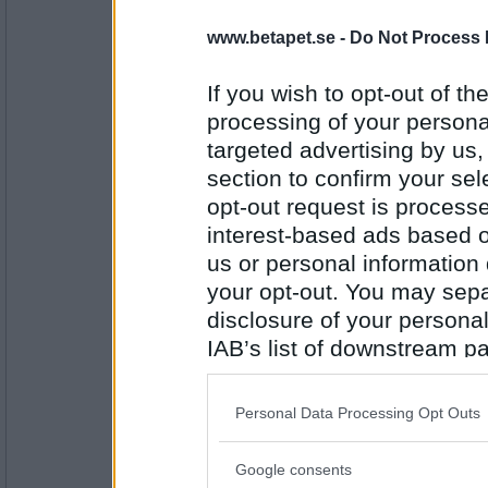
ttiittii
- Ej medlem längre
www.betapet.se -
Do Not Process 
retar mig på att det inte är varmare ute
If you wish to opt-out of the
processing of your personal
Antal inlägg:
targeted advertising by us
37631
section to confirm your sel
SmålandsMira
opt-out request is proces
Retar mig på min brist på tålamod
interest-based ads based o
us or personal information d
your opt-out. You may separ
Antal inlägg:
disclosure of your personal
22535
IAB’s list of downstream pa
Lill-IT
also be disclosed by us to 
Laxabon. Såååå vidrigt. *spyr*
Downstream Participants
th
Personal Data Processing Opt Outs
third parties.
Google consents
Antal inlägg:
Please note that this web
31618