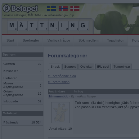
Senaste rullningen, MÄtTNING, av urbansister gav 70p
Start
Spelregler
Vanliga frågor
Sök medlem
Topplistor
For
Spelrum
Forumkategorier
Giraffen
32
Snack
Support
Ordlekar
IRL-spel
Turneringar
Krokodilen
2
« Föregående sida
Elefanten
0
« Första sidan
Musen
2
Böjningslistan
Grisen
Användare
Inlägg
16
Böjningslistan
Mmmnnnbbb
- Ej medlem längre
Inloggade
52
Folk som i (illa dold) hemlighet gläds åt br
kan passa in i sin frenetiska jakt på upps
Mobilspel
Pågående
18 524
Antal inlägg: 10