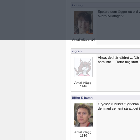
katringi
Spelare som lägger ett ord 
överhuvudtaget?
Antal inlägg: 14
vigren
Alltså, det här vädret ... Nä
bara inte ... Retar mig stort .
Antal inlägg:
1146
Björn K-hamn
Otydliga rubriker ”Sprickan i
den med cement så att det i
Antal inlägg:
1136