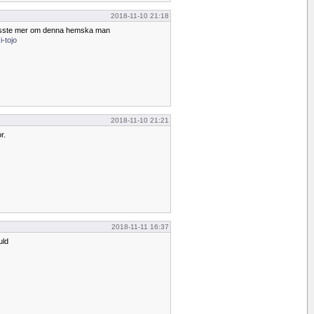
2018-11-10 21:18
 visste mer om denna hemska man
i-tojo
2018-11-10 21:21
r.
2018-11-11 16:37
uld