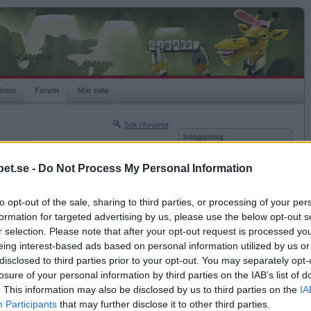
istor
Forum
Min sida
Sök i forumet
Inloggning
rneringar
Användare
et.se -
Do Not Process My Personal Information
Nästa sida »
Lösenord
Sista sidan »
to opt-out of the sale, sharing to third parties, or processing of your per
Kom ihåg mig
2018-10-30 07:38
formation for targeted advertising by us, please use the below opt-out s
Logga in
ma sig
r selection. Please note that after your opt-out request is processed y
eing interest-based ads based on personal information utilized by us or
Glömt ditt lösenord?
Få ny aktiveringslänk
disclosed to third parties prior to your opt-out. You may separately opt-
losure of your personal information by third parties on the IAB’s list of
. This information may also be disclosed by us to third parties on the
IA
Betapet är gratis!
Participants
that may further disclose it to other third parties.