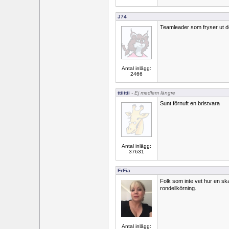
J74
Teamleader som fryser ut 
Antal inlägg:
2466
ttiittii
- Ej medlem längre
Sunt förnuft en bristvara
Antal inlägg:
37631
FrFia
Folk som inte vet hur en s
rondellkörning.
Antal inlägg: