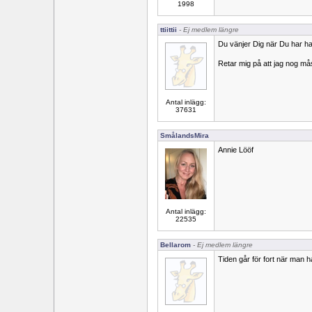
1998
ttiittii
- Ej medlem längre
Du vänjer Dig när Du har haf
Retar mig på att jag nog m
Antal inlägg:
37631
SmålandsMira
Annie Lööf
Antal inlägg:
22535
Bellarom
- Ej medlem längre
Tiden går för fort när man har