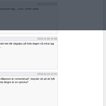
2018-11-09 10:45
varannan dag....suck, varför spela
2018-11-09 10:48
r det inte blir dagsljus på hela dagen så orkar jag
..
2018-11-10 12:41
 Alliansen är cementerad”, betyder de att de fyllt
nte längre är en spricka?