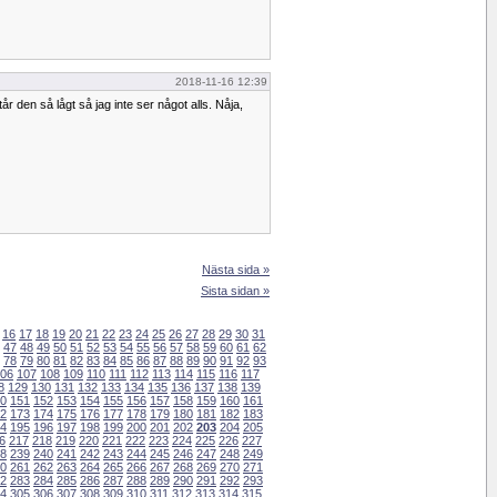
2018-11-16 12:39
tår den så lågt så jag inte ser något alls. Nåja,
Nästa sida »
Sista sidan »
16
17
18
19
20
21
22
23
24
25
26
27
28
29
30
31
47
48
49
50
51
52
53
54
55
56
57
58
59
60
61
62
78
79
80
81
82
83
84
85
86
87
88
89
90
91
92
93
06
107
108
109
110
111
112
113
114
115
116
117
8
129
130
131
132
133
134
135
136
137
138
139
0
151
152
153
154
155
156
157
158
159
160
161
2
173
174
175
176
177
178
179
180
181
182
183
4
195
196
197
198
199
200
201
202
203
204
205
6
217
218
219
220
221
222
223
224
225
226
227
8
239
240
241
242
243
244
245
246
247
248
249
0
261
262
263
264
265
266
267
268
269
270
271
2
283
284
285
286
287
288
289
290
291
292
293
4
305
306
307
308
309
310
311
312
313
314
315