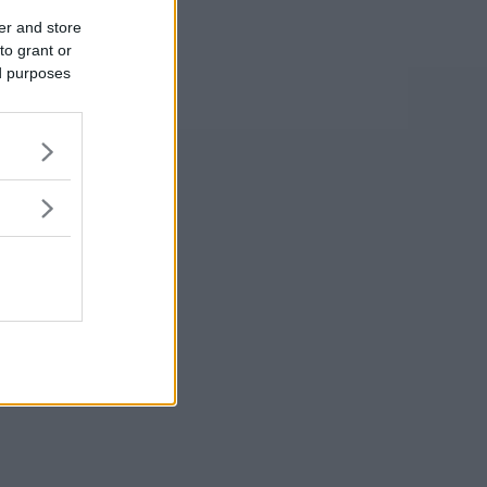
er and store
to grant or
ed purposes