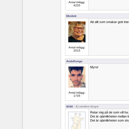
Antal inlägg:
4220
Minibitt
Att allt som smakar gott inte
Antal inlägg:
2515
AndoKongo
Myror
Antal inlägg:
1735
ttiittii
- Ej medlem längre
Retar mig på de som vill ha 
Det är ojämlikheten mellan 
Det är ojämlikheten som sk