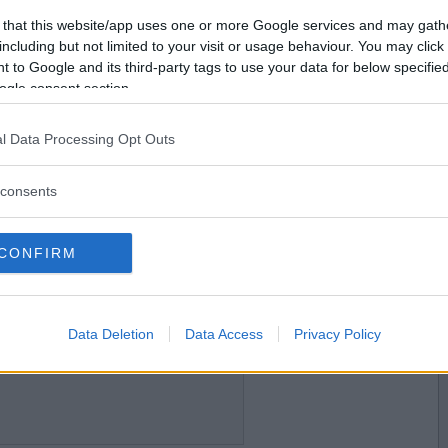
2018-10-30 13:24
Vill du bli
 that this website/app uses one or more Google services and may gath
ig och jag har svårt för att fixa det. Kan väl för
medlem?
including but not limited to your visit or usage behaviour. You may click 
 to Google and its third-party tags to use your data for below specifi
Skapa nytt konto
ogle consent section.
l Data Processing Opt Outs
2018-11-09 09:21
consents
CONFIRM
2018-11-09 09:39
Data Deletion
Data Access
Privacy Policy
e som dyker upp varje gång jag lagt ett ord på