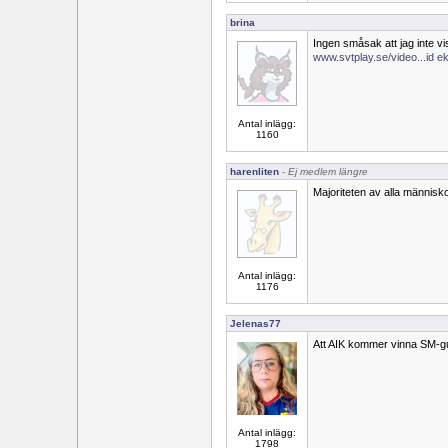
brina
Ingen småsak att jag inte
www.svtplay.se/video...id ek
Antal inlägg:
1160
harenliten
- Ej medlem längre
Majoriteten av alla människo
Antal inlägg:
1176
Jelenas77
Att AIK kommer vinna SM-g
Antal inlägg:
1798