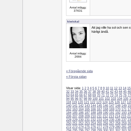
Antal inlägg:
37631
kiwiskal
Att jag ville ha sol och sen s
härligt ändå.
Antal inlägg:
2684
« Föregående sida
« Första sidan
Visar sida:
1
2
3
4
5
6
7
8
9
10
11
12
13
14
15
32
33
34
35
36
37
38
39
40
41
42
43
44
45
46
63
64
65
66
67
68
69
70
71
72
73
74
75
76
77
94
95
96
97
98
99
100
101
102
103
104
105
1
118
119
120
121
122
123
124
125
126
127
12
140
141
142
143
144
145
146
147
148
149
15
162
163
164
165
166
167
168
169
170
171
17
184
185
186
187
188
189
190
191
192
193
19
206
207
208
209
210
211
212
213
214
215
21
228
229
230
231
232
233
234
235
236
237
23
250
251
252
253
254
255
256
257
258
259
26
272
273
274
275
276
277
278
279
280
281
28
294
295
296
297
298
299
300
301
302
303
30