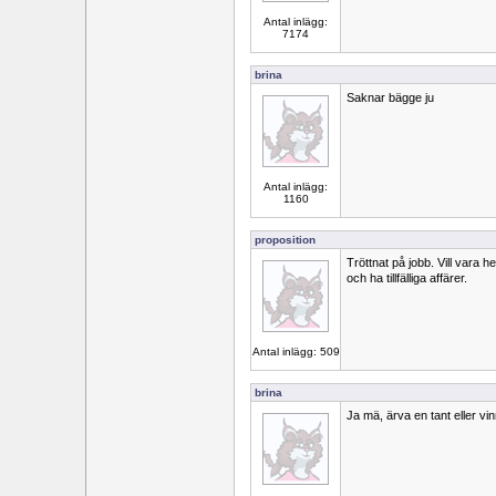
Antal inlägg:
7174
brina
Saknar bägge ju
Antal inlägg:
1160
proposition
Tröttnat på jobb. Vill vara 
och ha tillfälliga affärer.
Antal inlägg: 509
brina
Ja mä, ärva en tant eller vinn