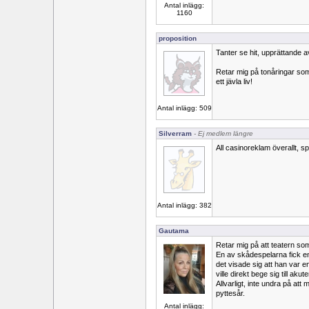
Antal inlägg:
1160
proposition
Tanter se hit, upprättande a
Retar mig på tonåringar som b
ett jävla liv!
Antal inlägg: 509
Silverram
- Ej medlem längre
All casinoreklam överallt, sp
Antal inlägg: 382
Gautama
Retar mig på att teatern som 
En av skådespelarna fick en
det visade sig att han var e
ville direkt bege sig till akut
Allvarligt, inte undra på att 
pyttesår.
Antal inlägg: