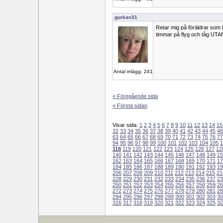
gurkan31
Retar mig på föräldrar som lå
timmar på flyg och tåg UTAN
Antal inlägg: 241
« Föregående sida
« Första sidan
Visar sida:
1
2
3
4
5
6
7
8
9
10
11
12
13
14
15
32
33
34
35
36
37
38
39
40
41
42
43
44
45
46
63
64
65
66
67
68
69
70
71
72
73
74
75
76
77
94
95
96
97
98
99
100
101
102
103
104
105
1
118
119
120
121
122
123
124
125
126
127
12
140
141
142
143
144
145
146
147
148
149
15
162
163
164
165
166
167
168
169
170
171
17
184
185
186
187
188
189
190
191
192
193
19
206
207
208
209
210
211
212
213
214
215
21
228
229
230
231
232
233
234
235
236
237
23
250
251
252
253
254
255
256
257
258
259
26
272
273
274
275
276
277
278
279
280
281
28
294
295
296
297
298
299
300
301
302
303
30
316
317
318
319
320
321
322
323
324
325
32