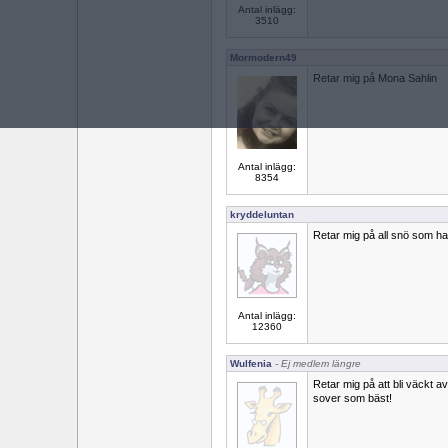
Antal inlägg:
3510
Mormodern49
Retar mig på Mona Sahlin
Antal inlägg:
8354
kryddeluntan
Retar mig på all snö som har
Antal inlägg:
12360
Wulfenia
- Ej medlem längre
Retar mig på att bli väckt a
sover som bäst!