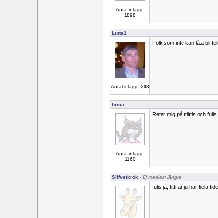
Antal inlägg:
1898
Lutte1
Folk som inte kan låta bli te
Antal inlägg: 203
brina
Retar mig på ttiittis och fuli
Antal inlägg:
1160
Silfverkrok
- Ej medlem längre
fulis ja, titti är ju här hela ti