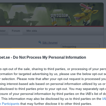
istor
Forum
Min sida
Sök i forumet
Inloggning
rneringar
Användare
et.se -
Do Not Process My Personal Information
Nästa sida »
Lösenord
Sista sidan »
to opt-out of the sale, sharing to third parties, or processing of your per
Kom ihåg mig
2017-02-20 21:34
formation for targeted advertising by us, please use the below opt-out s
Logga in
ndå.
r selection. Please note that after your opt-out request is processed y
eing interest-based ads based on personal information utilized by us or
Glömt ditt lösenord?
Få ny aktiveringslänk
disclosed to third parties prior to your opt-out. You may separately opt-
losure of your personal information by third parties on the IAB’s list of
. This information may also be disclosed by us to third parties on the
IA
Betapet är gratis!
Participants
that may further disclose it to other third parties.
2017-02-20 21:55