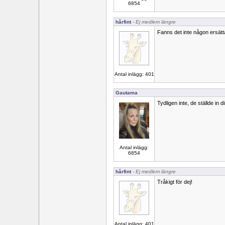
6854
hårfint
- Ej medlem längre
Fanns det inte någon ersät
Antal inlägg: 401
Gautama
Tydligen inte, de ställde in di
Antal inlägg:
6854
hårfint
- Ej medlem längre
Tråkigt för dej!
Antal inlägg: 401