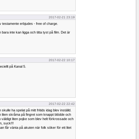
2017-02-21 23:19
v testamente erbjudes - free of charge.
ara inte kan ligga och titta tyst på film. Det är
2017-02-22 10:17
eciellt på Kanal 5.
2017-02-22 22:42
skulle ha spelat på mitt fritids idag blev inställd.
 liten skråma på fingret som knappt blödde och
n väldigt liten pojke som blev helt förkrossade och
en, suck!!!
man får vänta på akuten när folk söker för ett litet