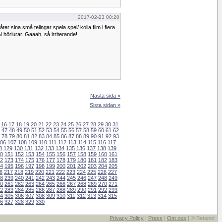
2017-02-23 00:20
ter sina små telingar spela spel/ kolla film i flera
 hörlurar. Gaaah, så irriterande!
Nästa sida »
Sista sidan »
16
17
18
19
20
21
22
23
24
25
26
27
28
29
30
31
47
48
49
50
51
52
53
54
55
56
57
58
59
60
61
62
78
79
80
81
82
83
84
85
86
87
88
89
90
91
92
93
06
107
108
109
110
111
112
113
114
115
116
117
8
129
130
131
132
133
134
135
136
137
138
139
0
151
152
153
154
155
156
157
158
159
160
161
2
173
174
175
176
177
178
179
180
181
182
183
4
195
196
197
198
199
200
201
202
203
204
205
6
217
218
219
220
221
222
223
224
225
226
227
8
239
240
241
242
243
244
245
246
247
248
249
0
261
262
263
264
265
266
267
268
269
270
271
2
283
284
285
286
287
288
289
290
291
292
293
4
305
306
307
308
309
310
311
312
313
314
315
6
327
328
329
330
Privacy Policy
|
Press
|
Om oss
| © Betapet