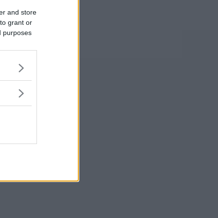
er and store
to grant or
ed purposes