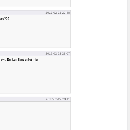
2017-02-22 22:48
tare???
2017-02-22 23:07
rekt. En liten fjant enligt mig.
2017-02-22 23:11