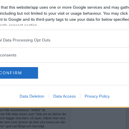
gg är bortraderade och funderar på varför
Vill du bli
 that this website/app uses one or more Google services and may gath
medlem?
including but not limited to your visit or usage behaviour. You may click 
 to Google and its third-party tags to use your data for below specifi
Skapa nytt konto
ogle consent section.
l Data Processing Opt Outs
2017-02-21 01:37
r Trumps uttalande
consents
ing
ott vid upplopp
CONFIRM
pptagen med att läsa Trumps twitter ...
p med 3 röda ränder till vår statsminister ???
Data Deletion
Data Access
Privacy Policy
2017-02-21 01:39
iga bilder på FB som passerar flödet, med
om folk kommenterar "AMEN" till..
när folk delar texter som "dela om du älskar din
 och taggar sina barn..så sjukt, måste man visa
ller dom som skriver att dom ska rensa sin vän-
kvar" gud vad fånigt och barnsligt..