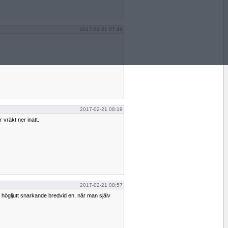
2017-02-21 07:46
2017-02-21 08:19
 vräkt ner inatt.
2017-02-21 08:57
v högljutt snarkande bredvid en, när man själv