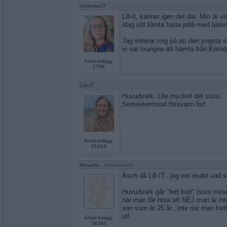
Jelenas77
Lill-it, känner igen det där. Min är 
idag sitt första fasta jobb med tjän
Jag irriterar mig på att den yngsta s
vi var tvungna att hämta från Kortid
Antal inlägg:
1798
Lill-IT
Huvudvärk. Lite mycket det sista..
Semestermood försvann fort.
Antal inlägg:
31618
Mouche
- Administratör
Äsch då Lill-IT...jag vet exakt vad 
Huvudvärk går "fett bort" (som mina
när man får höra att NEJ man är in
son som är 25 år...inte när man for
ut!
Antal inlägg:
24193