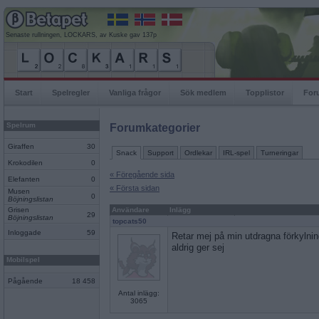
Senaste rullningen, LOCKARS, av Kuske gav 137p
Start
Spelregler
Vanliga frågor
Sök medlem
Topplistor
For
Spelrum
Forumkategorier
Giraffen
30
Snack
Support
Ordlekar
IRL-spel
Turneringar
Krokodilen
0
« Föregående sida
Elefanten
0
« Första sidan
Musen
0
Böjningslistan
Grisen
Användare
Inlägg
29
Böjningslistan
topcats50
Inloggade
59
Retar mej på min utdragna förkylni
aldrig ger sej
Mobilspel
Pågående
18 458
Antal inlägg:
3065