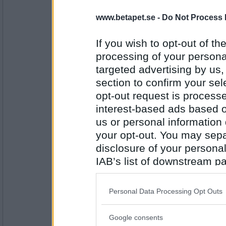
ttiittii
- Ej medlem längre
Retar mig på mig själv nu.att jag inte
www.betapet.se -
Do Not Process 
Och att jag har gjort ett general fel o
Jag är ett arsel
If you wish to opt-out of the
processing of your personal
Antal inlägg:
37631
targeted advertising by us
SmålandsMira
section to confirm your sel
Förkylningar...och hur jäkla gnällig 
opt-out request is proces
mig...och framförallt min omgivning
interest-based ads based o
us or personal information d
your opt-out. You may separ
Antal inlägg:
22535
disclosure of your personal
brina
IAB’s list of downstream pa
Mesiga värmedynor
also be disclosed by us to 
Downstream Participants
th
Personal Data Processing Opt Outs
third parties.
Antal inlägg:
1160
Google consents
Please note that this web