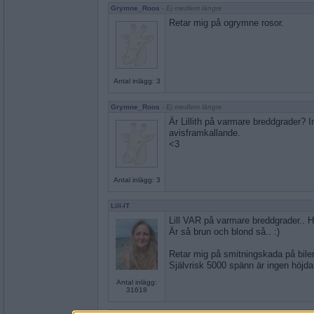
Grymne_Roos
- Ej medlem längre
Retar mig på ogrymne rosor.
Antal inlägg: 3
Grymne_Roos
- Ej medlem längre
Är Lillith på varmare breddgrader? In
avisframkallande.
<3
Antal inlägg: 3
Lill-IT
Lill VAR på varmare breddgrader..
Är så brun och blond så.. :)
Retar mig på smitningskada på bile
Självrisk 5000 spänn är ingen höjda
Antal inlägg:
31618