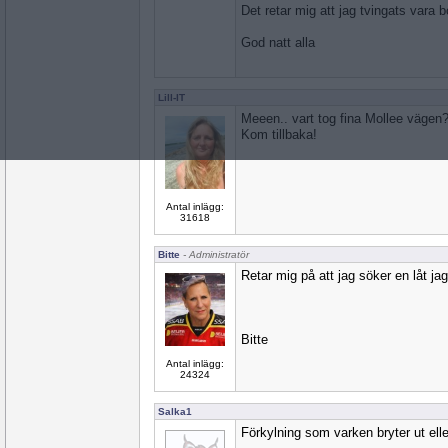
Det retar mig att jag tvingats vara bo
God natt alla
Lill-IT
Meeen.. vart tog fina Mollee vägen
Kom tillbaka!
Antal inlägg:
31618
Bitte
- Administratör
Retar mig på att jag söker en låt jag 
Bitte
Antal inlägg:
24324
Salka1
Förkylning som varken bryter ut elle