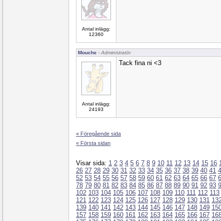
Antal inlägg:
12360
Mouche
- Administratör
Tack fina ni <3
Antal inlägg:
24193
« Föregående sida
« Första sidan
Visar sida:
1
2
3
4
5
6
7
8
9
10
11
12
13
14
15
16
26
27
28
29
30
31
32
33
34
35
36
37
38
39
40
41
52
53
54
55
56
57
58
59
60
61
62
63
64
65
66
67
78
79
80
81
82
83
84
85
86
87
88
89
90
91
92
93
102
103
104
105
106
107
108
109
110
111
112
113
121
122
123
124
125
126
127
128
129
130
131
13
139
140
141
142
143
144
145
146
147
148
149
15
157
158
159
160
161
162
163
164
165
166
167
16