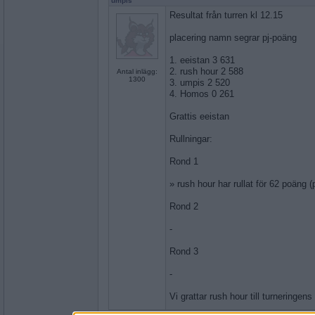
umpis
Resultat från turren kl 12.15
placering namn segrar pj-poäng
1. eeistan 3 631
2. rush hour 2 588
Antal inlägg:
1300
3. umpis 2 520
4. Homos 0 261
Grattis eeistan
Rullningar:
Rond 1
» rush hour har rullat för 62 poäng
Rond 2
-
Rond 3
-
Vi grattar rush hour till turneringe