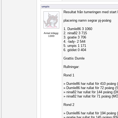
umpis
Resultat från turneringen med start 
placering namn segrar pj-poäng
1. Dumle86 3 1060
2. nina82 3 715
Antal inlägg:
1300
3. goatie 3 706
4. -lady- 2 544
5. umpis 1 171
6. göölet 0 404
Grattis Dumle
Rullningar:
Rond 1
» Dumle86 har rullat för 410 poän
» Dumle86 har rullat för 72 poäng
» nina82 har rullat för 144 poäng 
» nina82 har rullat för 71 poäng (
Rond 2
» Dumle86 har rullat för 194 poäng 
» goatie har rullat för 145 poäng 