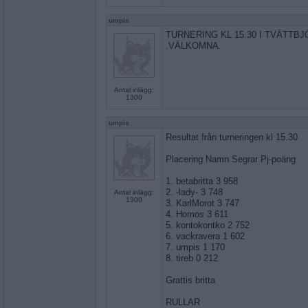
umpis
TURNERING KL 15.30 I TVÄTT
.VÄLKOMNA.
Antal inlägg:
1300
umpis
Resultat från turneringen kl 15.30
Placering Namn Segrar Pj-poäng
1. betabritta 3 958
2. -lady- 3 748
Antal inlägg:
1300
3. KarlMorot 3 747
4. Homos 3 611
5. kontokontko 2 752
6. vackravera 1 602
7. umpis 1 170
8. tireb 0 212
Grattis britta
RULLAR