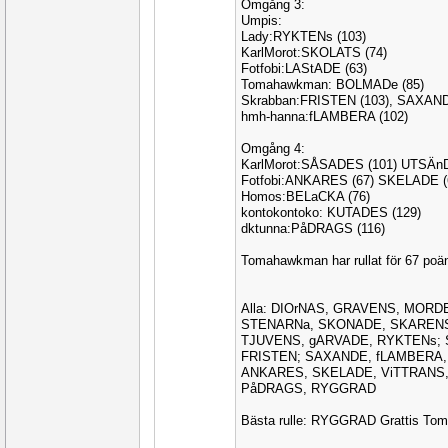
Omgång 3:
Umpis:
Lady:RYKTENs (103)
KarlMorot:SKOLATS (74)
Fotfobi:LAStADE (63)
Tomahawkman: BOLMADe (85)
Skrabban:FRISTEN (103), SAXAND
hmh-hanna:fLAMBERA (102)
Omgång 4:
KarlMorot:SÅSADES (101) UTSÄnD
Fotfobi:ANKARES (67) SKELADE (
Homos:BELaCKA (76)
kontokontoko: KUTADES (129)
dktunna:PåDRAGS (116)
Tomahawkman har rullat för 67 p
Alla: DIOrNAS, GRAVENS, MORD
STENARNa, SKONADE, SKARENS
TJUVENS, gARVADE, RYKTENs;
FRISTEN; SAXANDE, fLAMBERA,
ANKARES, SKELADE, ViTTRANS,
PåDRAGS, RYGGRAD
Bästa rulle: RYGGRAD Grattis T