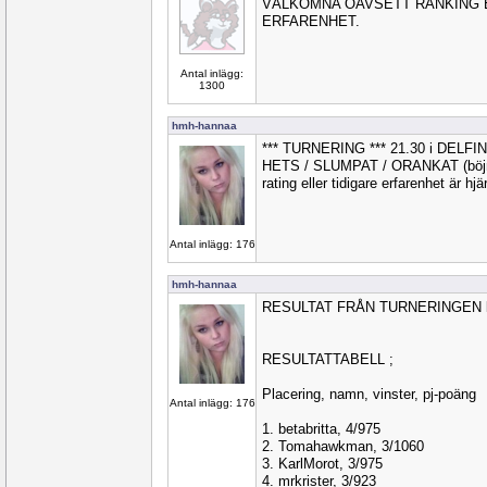
VÄLKOMNA OAVSETT RANKING 
ERFARENHET.
Antal inlägg:
1300
hmh-hannaa
*** TURNERING *** 21.30 i DELFI
HETS / SLUMPAT / ORANKAT (böjnin
rating eller tidigare erfarenhet är hj
Antal inlägg: 176
hmh-hannaa
RESULTAT FRÅN TURNERINGEN kl.
RESULTATTABELL ;
Placering, namn, vinster, pj-poäng
Antal inlägg: 176
1. betabritta, 4/975
2. Tomahawkman, 3/1060
3. KarlMorot, 3/975
4. mrkrister, 3/923