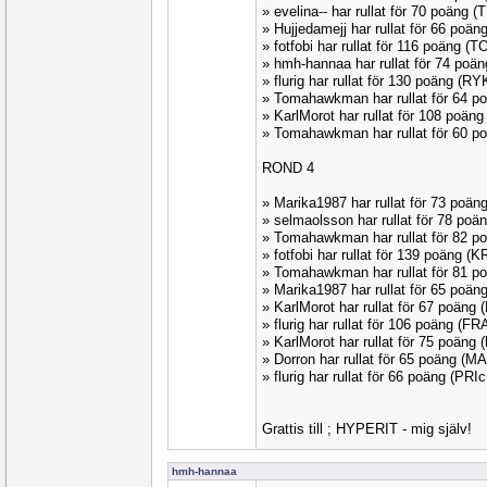
» evelina-- har rullat för 70 poäng
» Hujjedamejj har rullat för 66 po
» fotfobi har rullat för 116 poäng 
» hmh-hannaa har rullat för 74 poä
» flurig har rullat för 130 poäng (R
» Tomahawkman har rullat för 64
» KarlMorot har rullat för 108 poän
» Tomahawkman har rullat för 60 
ROND 4
» Marika1987 har rullat för 73 poä
» selmaolsson har rullat för 78 po
» Tomahawkman har rullat för 82
» fotfobi har rullat för 139 poäng (
» Tomahawkman har rullat för 81 p
» Marika1987 har rullat för 65 poä
» KarlMorot har rullat för 67 poän
» flurig har rullat för 106 poäng (
» KarlMorot har rullat för 75 poän
» Dorron har rullat för 65 poäng (M
» flurig har rullat för 66 poäng (PR
Grattis till ; HYPERIT - mig själv!
hmh-hannaa