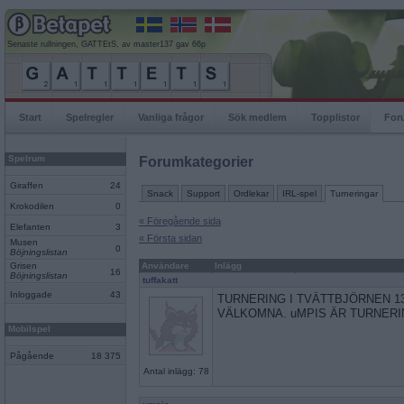
Senaste rullningen, GATTEtS, av master137 gav 66p
Start
Spelregler
Vanliga frågor
Sök medlem
Topplistor
For
Spelrum
Forumkategorier
Giraffen
24
Snack
Support
Ordlekar
IRL-spel
Turneringar
Krokodilen
0
« Föregående sida
Elefanten
3
« Första sidan
Musen
0
Böjningslistan
Grisen
Användare
Inlägg
16
Böjningslistan
tuffakatt
Inloggade
43
TURNERING I TVÄTTBJÖRNEN 13
VÄLKOMNA. uMPIS ÄR TURNER
Mobilspel
Pågående
18 375
Antal inlägg: 78