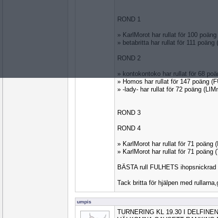
ROND 1
» KarlMorot har rullat för 100 poän
» betabritta har rullat för 111 poän
ROND 2
» kontokontoko har rullat för 68 
» Homos har rullat för 147 poäng 
» -lady- har rullat för 72 poäng (LI
ROND 3
ROND 4
» KarlMorot har rullat för 71 poäng 
» KarlMorot har rullat för 71 poäng
BÄSTA rull FULHETS ihopsnickra
Tack britta för hjälpen med rullarna
umpis
TURNERING KL 19.30 I DELFINE