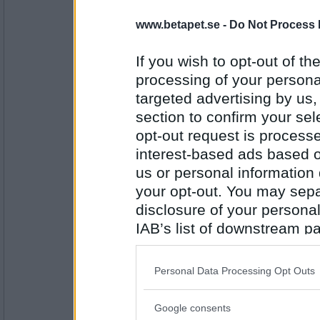
umpis
www.betapet.se -
Do Not Process 
Resultat från turneringen kl 13.39
placering namn segrar pj-poäng
If you wish to opt-out of the
1. KarlMorot 3 1109
processing of your personal
2. betabritta 3 898
Antal inlägg:
1300
3. goatie 3 747
targeted advertising by us
4. rush hour 3 647
section to confirm your sel
5. tuffakatt 2 858
6. Lukapet 2 435
opt-out request is proces
7. Marika87 2 428
8. Homos 1 574
interest-based ads based o
9. umpis 1 290
us or personal information d
10. mindirell lämnade
your opt-out. You may separ
Grattis KarlMorot
disclosure of your personal
Rullningar:
IAB’s list of downstream pa
rond1
also be disclosed by us to 
Downstream Participants
th
KarlMorot har rullat för 83 poäng 
Personal Data Processing Opt Outs
» tuffakatt har rullat för 68 poäng
third parties.
» KarlMorot har rullat för 290 poä
» goatie har rullat för 76 poäng (
Google consents
Please note that this web