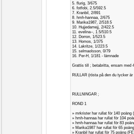
5. flurig, 3/675
6. fotfobi, 2.5/592.5
7. Kranbil, 2/891
8. hmh-hannaa, 2/675
9. Marika1987, 2/518.5
10. Hujjedamejj, 2/422.5
11. evelina--, 1.5/510.5
12. Dorron, 1/523.5
13. Homos, 1/375
14. Lakritze, 1/223.5
15. selmaolsson, 0/79
16. Per-H, 1/181 - lämnade
Grattis till ; betabritta, ensam med 4
RULLAR (rösta på den du tycker är 
RULLNINGAR ;
ROND 1
» mrkrister har rullat för 140 poän
» hmh-hannaa har rullat för 104 po
» hmh-hannaa har rullat för 83 po
» Marika1987 har rullat för 65 poä
» Kranbil har rullat för 75 poäng (