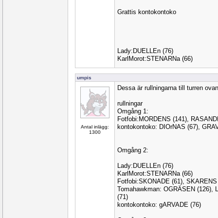
Grattis kontokontoko
Lady:DUELLEn (76)
KarlMorot:STENARNa (66)
umpis
Dessa är rullningarna till turren ovan
rullningar
Omgång 1:
Fotfobi:MORDENS (141), RASANDE
kontokontoko: DIOrNAS (67), GRA
Antal inlägg:
1300
Omgång 2:
Lady:DUELLEn (76)
KarlMorot:STENARNa (66)
Fotfobi:SKONADE (61), SKARENS 
Tomahawkman: OGRÄSEN (126), 
(71)
kontokontoko: gARVADE (76)