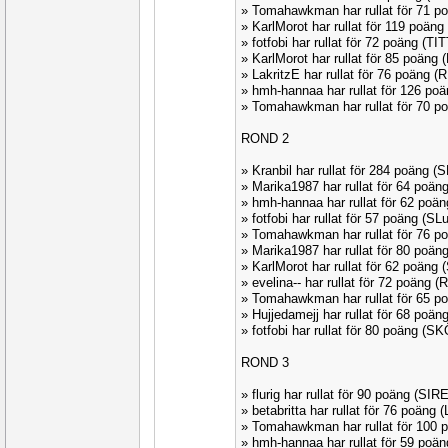
» Tomahawkman har rullat för 71 
» KarlMorot har rullat för 119 poän
» fotfobi har rullat för 72 poäng (TI
» KarlMorot har rullat för 85 poän
» LakritzE har rullat för 76 poäng
» hmh-hannaa har rullat för 126 po
» Tomahawkman har rullat för 70 
ROND 2
» Kranbil har rullat för 284 poäng 
» Marika1987 har rullat för 64 poä
» hmh-hannaa har rullat för 62 po
» fotfobi har rullat för 57 poäng (S
» Tomahawkman har rullat för 76 
» Marika1987 har rullat för 80 poä
» KarlMorot har rullat för 62 poäng
» evelina-- har rullat för 72 poäng
» Tomahawkman har rullat för 65 
» Hujjedamejj har rullat för 68 poä
» fotfobi har rullat för 80 poäng (
ROND 3
» flurig har rullat för 90 poäng (SI
» betabritta har rullat för 76 poäng
» Tomahawkman har rullat för 100
» hmh-hannaa har rullat för 59 poä