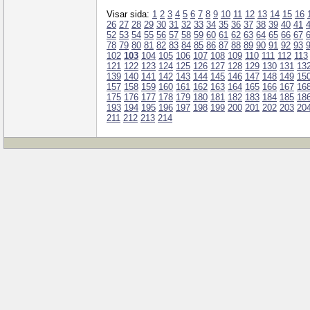
Visar sida:
1
2
3
4
5
6
7
8
9
10
11
12
13
14
15
16
26
27
28
29
30
31
32
33
34
35
36
37
38
39
40
41
52
53
54
55
56
57
58
59
60
61
62
63
64
65
66
67
78
79
80
81
82
83
84
85
86
87
88
89
90
91
92
93
102
103
104
105
106
107
108
109
110
111
112
113
121
122
123
124
125
126
127
128
129
130
131
13
139
140
141
142
143
144
145
146
147
148
149
15
157
158
159
160
161
162
163
164
165
166
167
16
175
176
177
178
179
180
181
182
183
184
185
18
193
194
195
196
197
198
199
200
201
202
203
20
211
212
213
214