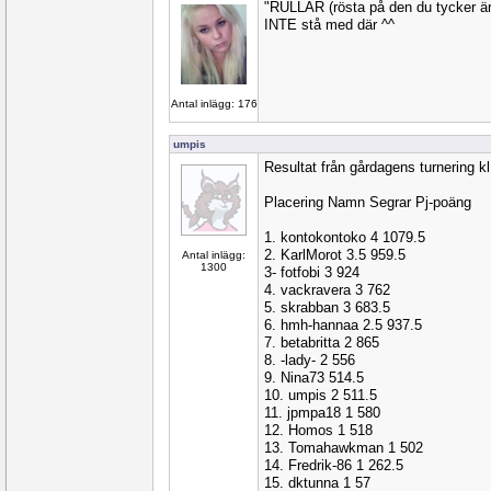
"RULLAR (rösta på den du tycker är 
INTE stå med där ^^
Antal inlägg: 176
umpis
Resultat från gårdagens turnering k
Placering Namn Segrar Pj-poäng
1. kontokontoko 4 1079.5
2. KarlMorot 3.5 959.5
Antal inlägg:
1300
3- fotfobi 3 924
4. vackravera 3 762
5. skrabban 3 683.5
6. hmh-hannaa 2.5 937.5
7. betabritta 2 865
8. -lady- 2 556
9. Nina73 514.5
10. umpis 2 511.5
11. jpmpa18 1 580
12. Homos 1 518
13. Tomahawkman 1 502
14. Fredrik-86 1 262.5
15. dktunna 1 57