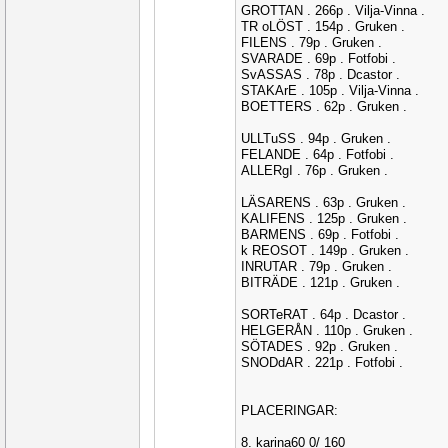
GROTTAN . 266p . Vilja-Vinna .
TR oLÖST . 154p . Gruken .
FILENS . 79p . Gruken .
SVARADE . 69p . Fotfobi .
SvASSAS . 78p . Dcastor .
STAKArE . 105p . Vilja-Vinna .
BOETTERS . 62p . Gruken .
ULLTuSS . 94p . Gruken .
FELANDE . 64p . Fotfobi .
ALLERgI . 76p . Gruken .
LÄSARENS . 63p . Gruken .
KALIFENS . 125p . Gruken .
BARMENS . 69p . Fotfobi .
k REOSOT . 149p . Gruken .
INRUTAR . 79p . Gruken .
BITRÄDE . 121p . Gruken .
SORTeRAT . 64p . Dcastor .
HELGERÅN . 110p . Gruken .
SÖTADES . 92p . Gruken .
SNODdAR . 221p . Fotfobi .
PLACERINGAR:
8. karina60 0/ 160