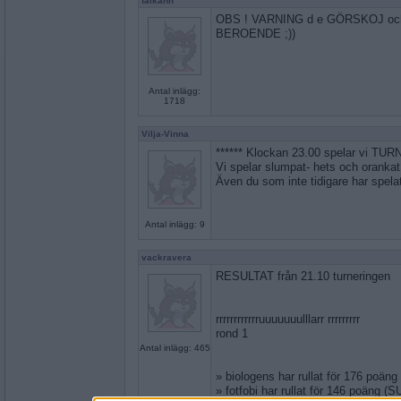
falkann
OBS ! VARNING d e GÖRSKOJ och ri
BEROENDE ;))
Antal inlägg:
1718
Vilja-Vinna
****** Klockan 23.00 spelar vi TURN
Vi spelar slumpat- hets och orankat
Även du som inte tidigare har spe
Antal inlägg: 9
vackravera
RESULTAT från 21.10 turneringen
rrrrrrrrrrrruuuuuuulllarr rrrrrrrrr
rond 1
Antal inlägg: 465
» biologens har rullat för 176 poä
» fotfobi har rullat för 146 poäng 