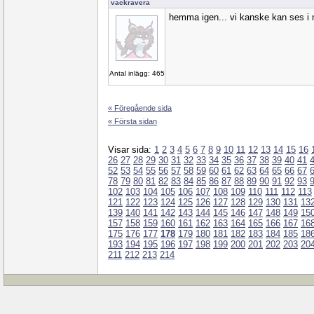
vackravera
hemma igen... vi kanske kan ses i 
Antal inlägg: 465
« Föregående sida
« Första sidan
Visar sida:
1
2
3
4
5
6
7
8
9
10
11
12
13
14
15
16
26
27
28
29
30
31
32
33
34
35
36
37
38
39
40
41
52
53
54
55
56
57
58
59
60
61
62
63
64
65
66
67
78
79
80
81
82
83
84
85
86
87
88
89
90
91
92
93
102
103
104
105
106
107
108
109
110
111
112
113
121
122
123
124
125
126
127
128
129
130
131
13
139
140
141
142
143
144
145
146
147
148
149
15
157
158
159
160
161
162
163
164
165
166
167
16
175
176
177
178
179
180
181
182
183
184
185
18
193
194
195
196
197
198
199
200
201
202
203
20
211
212
213
214