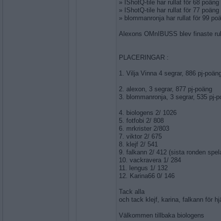
» IShotQ-tile har rullat för 68 poä
» IShotQ-tile har rullat för 77 poä
» blommanronja har rullat för 99 
Alexons OMnIBUSS blev finaste rul
PLACERINGAR :
1. Vilja Vinna 4 segrar, 886 pj-poäng
2. alexon, 3 segrar, 877 pj-poäng
3. blommanronja, 3 segrar, 535 pj-
4. biologens 2/ 1026
5. fotfobi 2/ 808
6. mrkrister 2/803
7. viktor 2/ 675
8. klejf 2/ 541
9. falkann 2/ 412 (sista ronden spel
10. vackravera 1/ 284
11. lengus 1/ 132
12. Karina66 0/ 146
Tack alla
och tack klejf, karina, falkann för hj
Välkommen tillbaka biologens