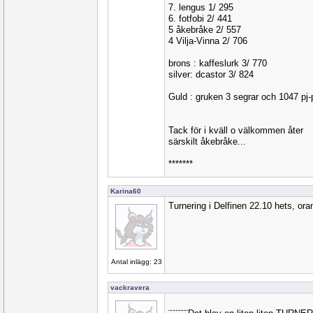
7. lengus 1/ 295
6. fotfobi 2/ 441
5 åkebråke 2/ 557
4 Vilja-Vinna 2/ 706
brons : kaffeslurk 3/ 770
silver: dcastor 3/ 824
Guld : gruken 3 segrar och 1047 p
Tack för i kväll o välkommen åter
särskilt åkebråke...
*******
Karina60
Turnering i Delfinen 22.10 hets, or
Antal inlägg: 23
vackravera