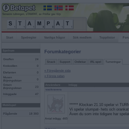
Senaste rullningen, sTAMPAT, av Pötifar gav 62p
Start
Spelregler
Vanliga frågor
Sök medlem
Topplistor
For
Spelrum
Forumkategorier
Giraffen
24
Snack
Support
Ordlekar
IRL-spel
Turneringar
Krokodilen
0
« Föregående sida
Elefanten
0
« Första sidan
Musen
0
Böjningslistan
Grisen
Användare
Inlägg
23
Böjningslistan
vackravera
Inloggade
47
****** Klockan 21.10 spelar vi TURN
Mobilspel
Vi spelar slumpat- hets och orankat
Även du som inte tidigare har spe
Pågående
18 393
Antal inlägg: 465