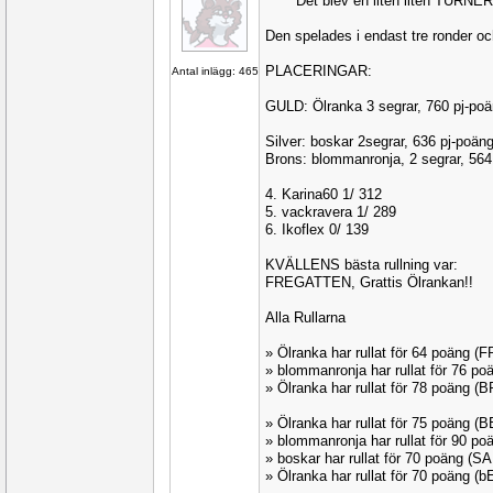
¨¨¨¨¨¨¨Det blev en liten liten TURNE
Den spelades i endast tre ronder oc
PLACERINGAR:
Antal inlägg: 465
GULD: Ölranka 3 segrar, 760 pj-p
Silver: boskar 2segrar, 636 pj-poän
Brons: blommanronja, 2 segrar, 564
4. Karina60 1/ 312
5. vackravera 1/ 289
6. Ikoflex 0/ 139
KVÄLLENS bästa rullning var:
FREGATTEN, Grattis Ölrankan!!
Alla Rullarna
» Ölranka har rullat för 64 poäng 
» blommanronja har rullat för 76 p
» Ölranka har rullat för 78 poäng 
» Ölranka har rullat för 75 poäng 
» blommanronja har rullat för 90 
» boskar har rullat för 70 poäng (
» Ölranka har rullat för 70 poäng (