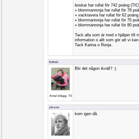
boskar har rullat för 742 poäng (TI
» blommanronja har rullat för 78 p
» vackravera har rullat för 62 po
» blommanronja har rullat för 75 p
» blommanronja har rullat för 80 p
Tack alla som är med o hjälper till 
information o allt som gör att vi kan
Tack Karina o Ronja..
fotfobi
Blir det någon ikväll? :)
Antal inlägg: 70
alexon
kom igen då.