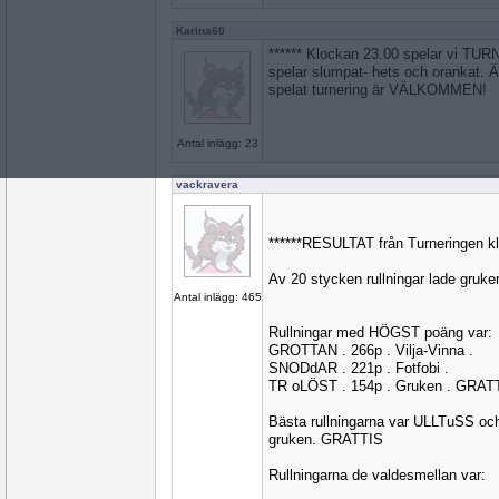
Karina60
****** Klockan 23.00 spelar vi TURN
spelar slumpat- hets och orankat. Ä
spelat turnering är VÄLKOMMEN!
Antal inlägg: 23
vackravera
******RESULTAT från Turneringen kl
Av 20 stycken rullningar lade gruk
Antal inlägg: 465
Rullningar med HÖGST poäng var:
GROTTAN . 266p . Vilja-Vinna .
SNODdAR . 221p . Fotfobi .
TR oLÖST . 154p . Gruken . GRAT
Bästa rullningarna var ULLTuSS 
gruken. GRATTIS
Rullningarna de valdesmellan var: