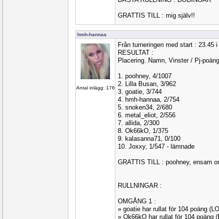
GRATTIS TILL : mig själv!!
hmh-hannaa
Från turneringen med start : 23.45
RESULTAT :
Placering. Namn, Vinster / Pj-poän
1. poohney, 4/1007
2. Lilla Busan, 3/962
Antal inlägg: 176
3. goatie, 3/744
4. hmh-hannaa, 2/754
5. snoken34, 2/680
6. metal_eliot, 2/556
7. allida, 2/300
8. Ok66kO, 1/375
9. kalasanna71, 0/100
10. Joxxy, 1/547 - lämnade
GRATTIS TILL : poohney, ensam om
RULLNINGAR :
OMGÅNG 1 :
» goatie har rullat för 104 poäng (
» Ok66kO har rullat för 104 poäng