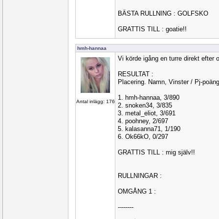
BÄSTA RULLNING : GOLFSKO
GRATTIS TILL : goatie!!
hmh-hannaa
Vi körde igång en turre direkt efter
RESULTAT :
Placering. Namn, Vinster / Pj-poän
1. hmh-hannaa, 3/890
Antal inlägg: 176
2. snoken34, 3/835
3. metal_eliot, 3/691
4. poohney, 2/697
5. kalasanna71, 1/190
6. Ok66kO, 0/297
GRATTIS TILL : mig själv!!
RULLNINGAR :
OMGÅNG 1 :
--------