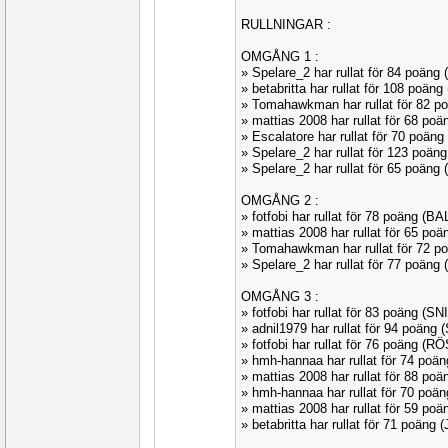
RULLNINGAR :
OMGÅNG 1 :
» Spelare_2 har rullat för 84 poän
» betabritta har rullat för 108 poän
» Tomahawkman har rullat för 82 
» mattias 2008 har rullat för 68 p
» Escalatore har rullat för 70 poä
» Spelare_2 har rullat för 123 poä
» Spelare_2 har rullat för 65 poän
OMGÅNG 2 :
» fotfobi har rullat för 78 poäng (B
» mattias 2008 har rullat för 65 p
» Tomahawkman har rullat för 72 
» Spelare_2 har rullat för 77 poän
OMGÅNG 3 :
» fotfobi har rullat för 83 poäng (S
» adnil1979 har rullat för 94 poäng
» fotfobi har rullat för 76 poäng (R
» hmh-hannaa har rullat för 74 poä
» mattias 2008 har rullat för 88 po
» hmh-hannaa har rullat för 70 poä
» mattias 2008 har rullat för 59 po
» betabritta har rullat för 71 poäng