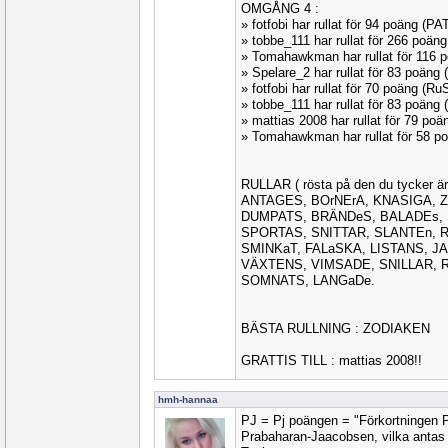
OMGÅNG 4 :
» fotfobi har rullat för 94 poäng (P
» tobbe_111 har rullat för 266 poä
» Tomahawkman har rullat för 116
» Spelare_2 har rullat för 83 poäng
» fotfobi har rullat för 70 poäng (
» tobbe_111 har rullat för 83 poäng
» mattias 2008 har rullat för 79 p
» Tomahawkman har rullat för 58 
RULLAR ( rösta på den du tycker är 
ANTAGES, BOrNErA, KNASIGA, 
DUMPATS, BRÄNDeS, BALADEs,
SPORTAS, SNITTAR, SLANTEn, R
SMINKaT, FALaSKA, LISTANS, J
VÄXTENS, VIMSADE, SNILLAR, 
SOMNATS, LANGaDe.
BÄSTA RULLNING : ZODIAKEN
GRATTIS TILL : mattias 2008!!
hmh-hannaa
PJ = Pj poängen = "Förkortningen Pj 
Prabaharan-Jaacobsen, vilka antas