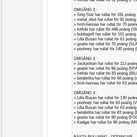
OMGÅNG 2 :
» Sing Star har rullat för 191 poä
» metal_eliot har rullat för 91 poän
» hmh-hannaa har rullat för 70 po
» fotfobi har rullat för 448 poäng 
» bubbagolf har rullat för 101 poä
» Lilla Busan har rullat för 61 po
» goatie har rullat för 70 poäng (SL
» poohney har rullat för 140 poäng
OMGÅNG 3 :
» Jackpottan har rullat för 113 po
» goatie har rullat för 96 poäng (N
» fotfobi har rullat för 83 poäng (B
» betabritta har rullat för 68 poäng
» hmh-hannaa har rullat för 63 poä
OMGÅNG 4 :
» Lilla Busan har rullat för 130 p
» poohney har rullat för 63 poäng (
» Lilla Busan har rullat för 63 poä
» betabritta har rullat för 83 poän
» goatie har rullat för 90 poäng (
» Kadgar har rullat för 86 poäng (M
BÄSTA RULLNING : DÖDINGAR