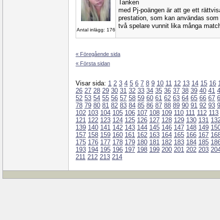
Tanken
med Pj-poängen är att ge ett rättvi
prestation, som kan användas som s
två spelare vunnit lika många matche
Antal inlägg: 176
« Föregående sida
« Första sidan
Visar sida:
1
2
3
4
5
6
7
8
9
10
11
12
13
14
15
16
26
27
28
29
30
31
32
33
34
35
36
37
38
39
40
41
52
53
54
55
56
57
58
59
60
61
62
63
64
65
66
67
78
79
80
81
82
83
84
85
86
87
88
89
90
91
92
93
102
103
104
105
106
107
108
109
110
111
112
113
121
122
123
124
125
126
127
128
129
130
131
13
139
140
141
142
143
144
145
146
147
148
149
15
157
158
159
160
161
162
163
164
165
166
167
16
175
176
177
178
179
180
181
182
183
184
185
18
193
194
195
196
197
198
199
200
201
202
203
20
211
212
213
214