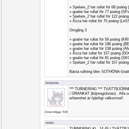
» Spelare_2 har rullat för 68 poän
» goatie har rullat för 77 poäng (
» Spelare_2 har rullat för 122 poä
» Åzza har rullat för 75 poäng (Le
Omgång 3
» goatie har rullat för 59 poäng (K
» goatie har rullat för 196 poäng 
» goatie har rullat för 138 poäng 
» Åzza har rullat för 157 poäng (
» goatie har rullat för 81 poäng (S
» Spelare_2 har rullat för 157 poä
Bästa rullning blev SOTHÖNA-Gratt
betabritta
*** TURNERING *** TVÄTTBJÖRN
/ ORANKAT (böjningslistan) . Alla oav
erfarenhet är hjärtligt välkomna!!
Antal inlägg: 536
umpis
TURNERING KL. 14.45 I TVÄTT