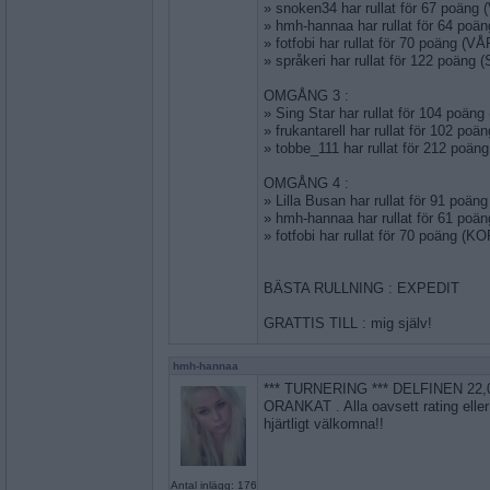
» snoken34 har rullat för 67 poän
» hmh-hannaa har rullat för 64 poä
» fotfobi har rullat för 70 poäng (
» språkeri har rullat för 122 poäng 
OMGÅNG 3 :
» Sing Star har rullat för 104 poä
» frukantarell har rullat för 102 p
» tobbe_111 har rullat för 212 poä
OMGÅNG 4 :
» Lilla Busan har rullat för 91 po
» hmh-hannaa har rullat för 61 poä
» fotfobi har rullat för 70 poäng (
BÄSTA RULLNING : EXPEDIT
GRATTIS TILL : mig själv!
hmh-hannaa
*** TURNERING *** DELFINEN 22,
ORANKAT . Alla oavsett rating eller 
hjärtligt välkomna!!
Antal inlägg: 176