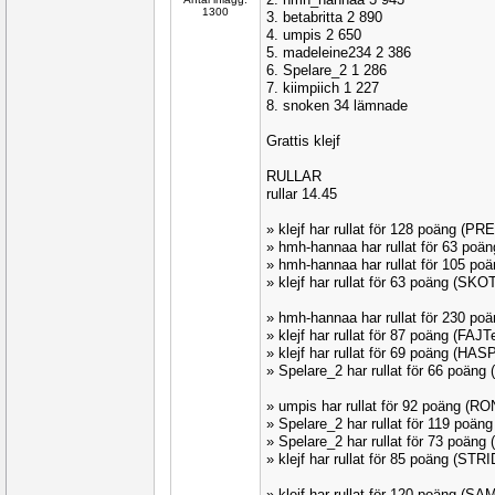
1300
3. betabritta 2 890
4. umpis 2 650
5. madeleine234 2 386
6. Spelare_2 1 286
7. kiimpiich 1 227
8. snoken 34 lämnade
Grattis klejf
RULLAR
rullar 14.45
» klejf har rullat för 128 poäng (P
» hmh-hannaa har rullat för 63 poä
» hmh-hannaa har rullat för 105 p
» klejf har rullat för 63 poäng (SK
» hmh-hannaa har rullat för 230 p
» klejf har rullat för 87 poäng (FAJ
» klejf har rullat för 69 poäng (HAS
» Spelare_2 har rullat för 66 poän
» umpis har rullat för 92 poäng (R
» Spelare_2 har rullat för 119 poä
» Spelare_2 har rullat för 73 poäng
» klejf har rullat för 85 poäng (STR
» klejf har rullat för 120 poäng (S