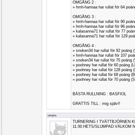
OMGÅNG 2 :
» hmh-hannaa har rullat för 64 po
OMGÅNG 3 :
» hmh-hannaa har rullat för 90 poä
» hmh-hannaa har rullat för 96 po
» kalasanna71 har rullat för 77 po
» kalasanna71 har rullat för 129 p
OMGÅNG 4 :
» snoken34 har rullat för 92 poäng
» hmh-hannaa har rullat för 107 p
» snoken34 har rullat för 75 poäng
» poohney har rullat för 60 poäng 
» poohney har rullat för 128 poän
» poohney har rullat för 68 poäng 
» poohney har rullat för 70 poäng 
BÄSTA RULLNING : BASFIOL
GRATTIS TILL : mig själv!!
umpis
TURNERING I TVÄTTBJÖRNEN K
11.00.HETS/SLUMPAD.VÄLKOM N