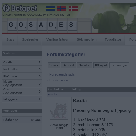
Senaste rullningen, GOSADES, av gemenalu gav 78p
Start
Spelregler
Vanliga frågor
Sök medlem
Topplistor
For
Spelrum
Forumkategorier
Giraffen
1
Snack
Support
Ordlekar
IRL-spel
Turneringar
Krokodilen
0
« Föregående sida
Elefanten
0
« Första sidan
Musen
0
Böjningslistan
Grisen
Användare
Inlägg
0
Böjningslistan
umpis
Inloggade
1
Resultat
Placering Namn Segrar Pj-poäng
Mobilspel
1. KarlMorot 4 731
Pågående
18 464
2. hmh_hannaa 3 1173
Antal inlägg:
1300
3. betabritta 3 905
4. snoken 34 2 597