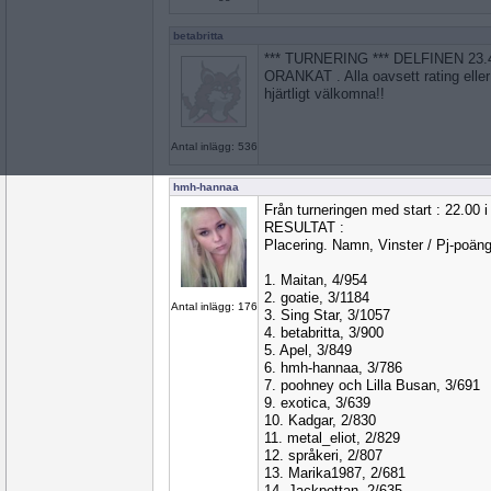
betabritta
*** TURNERING *** DELFINEN 23.
ORANKAT . Alla oavsett rating eller 
hjärtligt välkomna!!
Antal inlägg: 536
hmh-hannaa
Från turneringen med start : 22.00
RESULTAT :
Placering. Namn, Vinster / Pj-poän
1. Maitan, 4/954
2. goatie, 3/1184
Antal inlägg: 176
3. Sing Star, 3/1057
4. betabritta, 3/900
5. Apel, 3/849
6. hmh-hannaa, 3/786
7. poohney och Lilla Busan, 3/691
9. exotica, 3/639
10. Kadgar, 2/830
11. metal_eliot, 2/829
12. språkeri, 2/807
13. Marika1987, 2/681
14. Jackpottan, 2/635