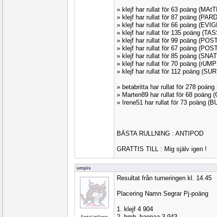
» klejf har rullat för 63 poäng (MAt
» klejf har rullat för 87 poäng (PA
» klejf har rullat för 66 poäng (EV
» klejf har rullat för 135 poäng (TA
» klejf har rullat för 99 poäng (PO
» klejf har rullat för 67 poäng (PO
» klejf har rullat för 85 poäng (SNA
» klejf har rullat för 70 poäng (rU
» klejf har rullat för 112 poäng (S
» betabritta har rullat för 278 poän
» Marten89 har rullat för 68 poän
» Irene51 har rullat för 73 poäng 
BÄSTA RULLNING : ANTIPOD
GRATTIS TILL : Mig själv igen !
umpis
Resultat från turneringen kl. 14.45
Placering Namn Segrar Pj-poäng
1. klejf 4 904
2. hmh_hannaa 3 943
Antal inlägg: