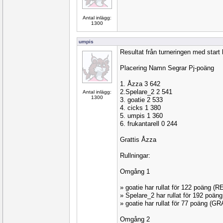
Antal inlägg:
1300
umpis
Resultat från turneringen med start 
Placering Namn Segrar Pj-poäng
1. Åzza 3 642
2.Spelare_2 2 541
Antal inlägg:
1300
3. goatie 2 533
4. cicks 1 380
5. umpis 1 360
6. frukantarell 0 244
Grattis Åzza
Rullningar:
Omgång 1
» goatie har rullat för 122 poäng (
» Spelare_2 har rullat för 192 poä
» goatie har rullat för 77 poäng (
Omgång 2