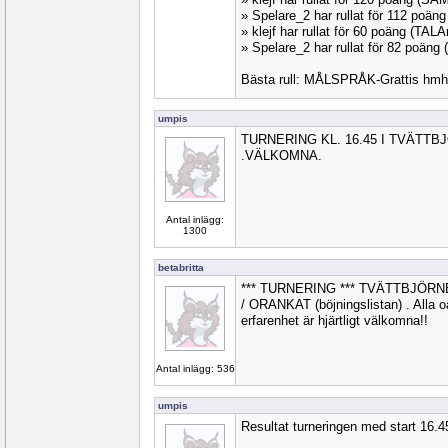
» Spelare_2 har rullat för 112 poä
» klejf har rullat för 60 poäng (TAL
» Spelare_2 har rullat för 82 poäng
Bästa rull: MÅLSPRÅK-Grattis hm
umpis
TURNERING KL. 16.45 I TVÄTT
.VÄLKOMNA.
Antal inlägg:
1300
betabritta
*** TURNERING *** TVÄTTBJÖRN
/ ORANKAT (böjningslistan) . Alla oav
erfarenhet är hjärtligt välkomna!!
Antal inlägg: 536
umpis
Resultat turneringen med start 16.4