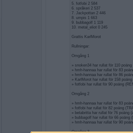
5. fotfobi 2 584
6. språkeri 2 537
7. Jackpottan 2 446
8. umpis 1 663
9. bubbagolf 1 119
10. metal_eliot 0 245
Grattis KarlMorot
Rullningar:
Omgång 1
» snoken34 har rullat för 110 poän
» hmh-hannaa har rullat för 83 poä
» hmh-hannaa har rullat för 86 po
» KarlMorot har rullat för 158 poä
» fotfobi har rullat för 90 poäng (
Omgång 2
» hmh-hannaa har rullat för 83 po
» fotfobi har rullat för 82 poäng (
» betabritta har rullat för 76 poän
» bubbagolf har rullat för 66 poäng
» hmh-hannaa har rullat för 90 po
Omgång 3