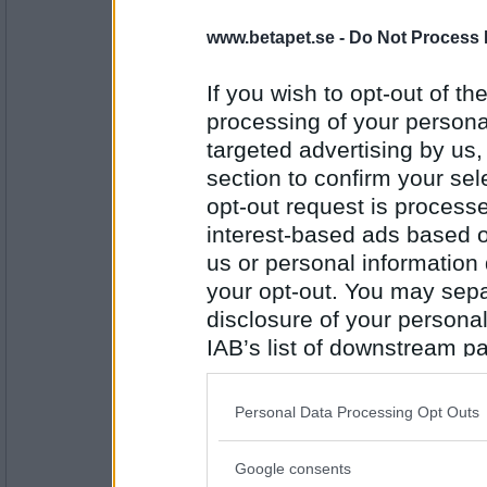
» hmh-hannaa har rullat för 98 po
www.betapet.se -
Do Not Process 
» fotfobi har rullat för 111 poäng 
» fotfobi har rullat för 70 poäng (T
If you wish to opt-out of the
Omgång 4
processing of your personal
» KarlMorot har rullat för 62 poän
targeted advertising by us
» hmh-hannaa har rullat för 85 po
» snoken34 har rullat för 84 poän
section to confirm your sel
» fotfobi har rullat för 64 poäng (S
opt-out request is proces
Bästa rull:LÄNSRÅDS-Grattis hmh_
interest-based ads based o
us or personal information d
hmh-hannaa
your opt-out. You may separ
Från turneringen med start : 19.15
RESULTAT :
disclosure of your personal
Placering. Namn, Vinster / Pj-poän
IAB’s list of downstream pa
1. Åzza, 4/1164
also be disclosed by us to 
2. tobbe_111, 3/962
Antal inlägg: 176
3. Lilla Busan, 3/857
Downstream Participants
th
4. Sing Star, 3/839
Personal Data Processing Opt Outs
5. betabritta, 3/722
third parties.
6. frukantarell, 3/560
7. snoken34, 2/816
Google consents
Please note that this web
8. språkeri, 2/799