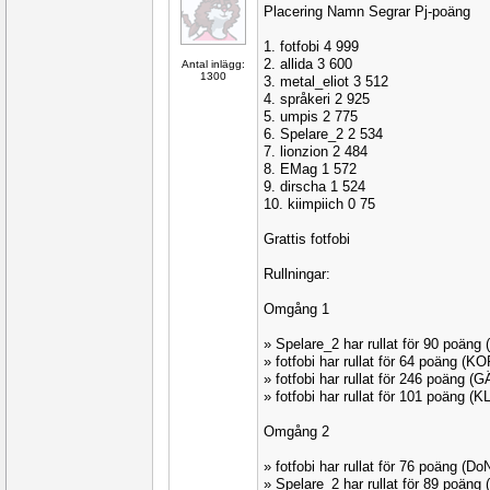
Placering Namn Segrar Pj-poäng
1. fotfobi 4 999
2. allida 3 600
Antal inlägg:
1300
3. metal_eliot 3 512
4. språkeri 2 925
5. umpis 2 775
6. Spelare_2 2 534
7. lionzion 2 484
8. EMag 1 572
9. dirscha 1 524
10. kiimpiich 0 75
Grattis fotfobi
Rullningar:
Omgång 1
» Spelare_2 har rullat för 90 poäng
» fotfobi har rullat för 64 poäng (
» fotfobi har rullat för 246 poäng (
» fotfobi har rullat för 101 poäng (
Omgång 2
» fotfobi har rullat för 76 poäng (
» Spelare_2 har rullat för 89 poän