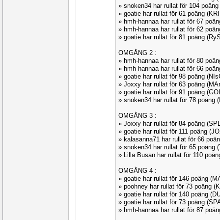
» snoken34 har rullat för 104 poän
» goatie har rullat för 61 poäng (K
» hmh-hannaa har rullat för 67 poä
» hmh-hannaa har rullat för 62 poä
» goatie har rullat för 81 poäng (R
OMGÅNG 2 :
» hmh-hannaa har rullat för 80 po
» hmh-hannaa har rullat för 66 po
» goatie har rullat för 98 poäng (N
» Joxxy har rullat för 63 poäng (M
» goatie har rullat för 91 poäng (G
» snoken34 har rullat för 78 poän
OMGÅNG 3 :
» Joxxy har rullat för 84 poäng (SP
» goatie har rullat för 111 poäng (
» kalasanna71 har rullat för 66 po
» snoken34 har rullat för 65 poäng
» Lilla Busan har rullat för 110 po
OMGÅNG 4 :
» goatie har rullat för 146 poäng 
» poohney har rullat för 73 poäng 
» goatie har rullat för 140 poäng 
» goatie har rullat för 73 poäng (S
» hmh-hannaa har rullat för 87 poä