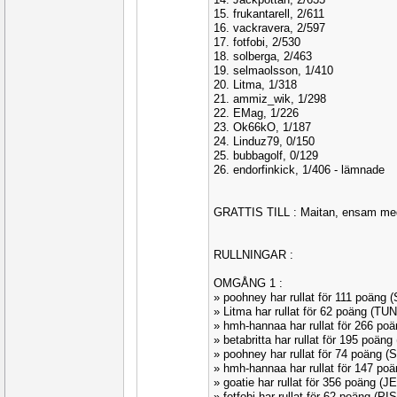
15. frukantarell, 2/611
16. vackravera, 2/597
17. fotfobi, 2/530
18. solberga, 2/463
19. selmaolsson, 1/410
20. Litma, 1/318
21. ammiz_wik, 1/298
22. EMag, 1/226
23. Ok66kO, 1/187
24. Linduz79, 0/150
25. bubbagolf, 0/129
26. endorfinkick, 1/406 - lämnade
GRATTIS TILL : Maitan, ensam med 
RULLNINGAR :
OMGÅNG 1 :
» poohney har rullat för 111 poäng
» Litma har rullat för 62 poäng (T
» hmh-hannaa har rullat för 266 p
» betabritta har rullat för 195 poä
» poohney har rullat för 74 poäng
» hmh-hannaa har rullat för 147 p
» goatie har rullat för 356 poäng (
» fotfobi har rullat för 62 poäng (PI