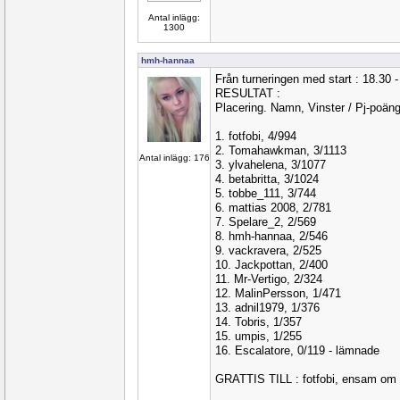
Antal inlägg:
1300
hmh-hannaa
Från turneringen med start : 18.30 -
RESULTAT :
Placering. Namn, Vinster / Pj-poän
1. fotfobi, 4/994
2. Tomahawkman, 3/1113
Antal inlägg: 176
3. ylvahelena, 3/1077
4. betabritta, 3/1024
5. tobbe_111, 3/744
6. mattias 2008, 2/781
7. Spelare_2, 2/569
8. hmh-hannaa, 2/546
9. vackravera, 2/525
10. Jackpottan, 2/400
11. Mr-Vertigo, 2/324
12. MalinPersson, 1/471
13. adnil1979, 1/376
14. Tobris, 1/357
15. umpis, 1/255
16. Escalatore, 0/119 - lämnade
GRATTIS TILL : fotfobi, ensam om 4