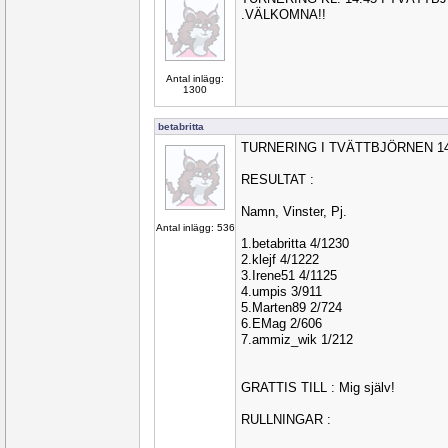
.VÄLKOMNA!!
Antal inlägg:
1300
betabritta
TURNERING I TVÄTTBJÖRNEN 14/
RESULTAT :
Namn, Vinster, Pj.
Antal inlägg: 536
1.betabritta 4/1230
2.klejf 4/1222
3.Irene51 4/1125
4.umpis 3/911
5.Marten89 2/724
6.EMag 2/606
7.ammiz_wik 1/212
GRATTIS TILL : Mig själv!
RULLNINGAR :