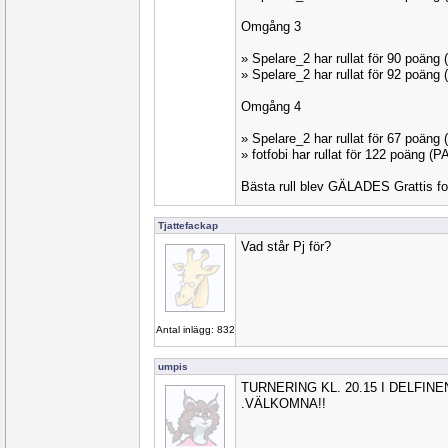
Omgång 3
» Spelare_2 har rullat för 90 poän
» Spelare_2 har rullat för 92 poän
Omgång 4
» Spelare_2 har rullat för 67 poän
» fotfobi har rullat för 122 poäng 
Bästa rull blev GÄLADES Grattis fo
Tjattefackap
Vad står Pj för?
Antal inlägg: 832
umpis
TURNERING KL. 20.15 I DELFIN
.VÄLKOMNA!!