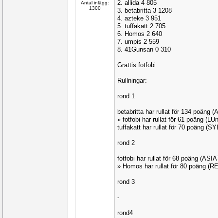
2. allida 4 805
Antal inlägg:
1300
3. betabritta 3 1208
4. azteke 3 951
5. tuffakatt 2 705
6. Homos 2 640
7. umpis 2 559
8. 41Gunsan 0 310
Grattis fotfobi
Rullningar:
rond 1
betabritta har rullat för 134 poäng
» fotfobi har rullat för 61 poäng (L
tuffakatt har rullat för 70 poäng (S
rond 2
fotfobi har rullat för 68 poäng (ASIA
» Homos har rullat för 80 poäng (
rond 3
-
rond4