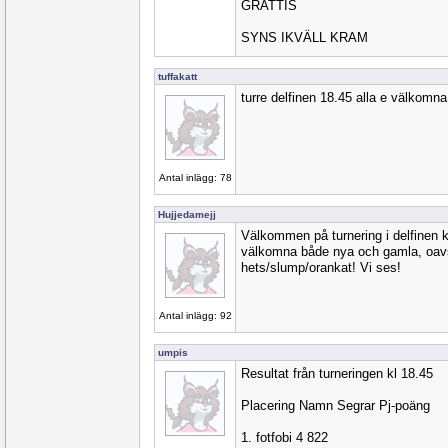
GRATTIS
SYNS IKVÄLL KRAM
tuffakatt
turre delfinen 18.45 alla e välkomna
Antal inlägg: 78
Hujjedamejj
Välkommen på turnering i delfinen k
välkomna både nya och gamla, oavse
hets/slump/orankat! Vi ses!
Antal inlägg: 92
umpis
Resultat från turneringen kl 18.45
Placering Namn Segrar Pj-poäng
1. fotfobi 4 822