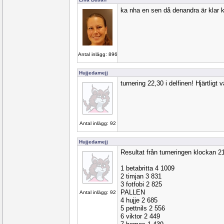
ka nha en sen då denandra är klar 
Antal inlägg: 896
Hujjedamejj
turnering 22,30 i delfinen! Hjärtlig
Antal inlägg: 92
Hujjedamejj
Resultat från turneringen klockan 2
1 betabritta 4 1009
2 timjan 3 831
3 fotfobi 2 825
PALLEN
Antal inlägg: 92
4 hujje 2 685
5 pettnils 2 556
6 viktor 2 449