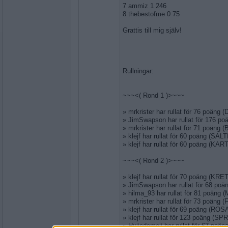
7 ammiz 1 246
8 thebestofme 0 75
Grattis till mig själv!
Rullningar:
~~~<( Rond 1 )>~~~
» mrkrister har rullat för 76 poäng
» JimSwapson har rullat för 176 p
» mrkrister har rullat för 71 poäng 
» klejf har rullat för 60 poäng (SAL
» klejf har rullat för 60 poäng (KAR
~~~<( Rond 2 )>~~~
» klejf har rullat för 70 poäng (KR
» JimSwapson har rullat för 68 p
» hilma_93 har rullat för 81 poäng 
» mrkrister har rullat för 73 poäng
» klejf har rullat för 69 poäng (RO
» klejf har rullat för 123 poäng (S
» Hujjedamejj har rullat för 67 po