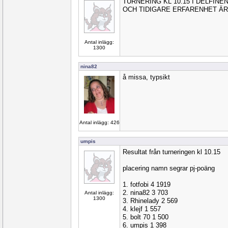
TURNERING KL 10.15 I DELFIN
OCH TIDIGARE ERFARENHET ÄR
Antal inlägg:
1300
nina82
å missa, typsikt
Antal inlägg: 426
umpis
Resultat från turneringen kl 10.15
placering namn segrar pj-poäng
1. fotfobi 4 1919
2. nina82 3 703
Antal inlägg:
1300
3. Rhinelady 2 569
4. klejf 1 557
5. bolt 70 1 500
6. umpis 1 398