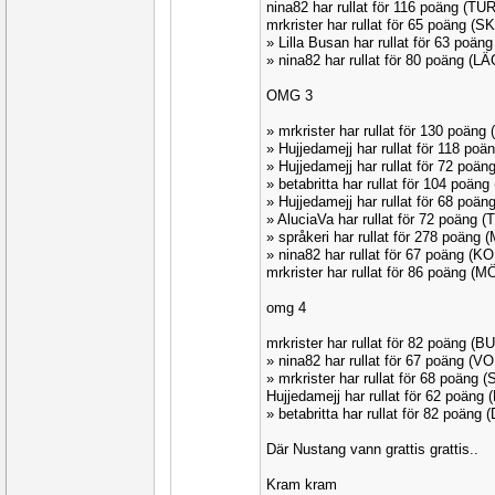
nina82 har rullat för 116 poäng (T
mrkrister har rullat för 65 poäng (
» Lilla Busan har rullat för 63 poän
» nina82 har rullat för 80 poäng (
OMG 3
» mrkrister har rullat för 130 poä
» Hujjedamejj har rullat för 118 po
» Hujjedamejj har rullat för 72 po
» betabritta har rullat för 104 poän
» Hujjedamejj har rullat för 68 poä
» AluciaVa har rullat för 72 poäng 
» språkeri har rullat för 278 poäng
» nina82 har rullat för 67 poäng (K
mrkrister har rullat för 86 poäng 
omg 4
mrkrister har rullat för 82 poäng (B
» nina82 har rullat för 67 poäng (V
» mrkrister har rullat för 68 poäng
Hujjedamejj har rullat för 62 poän
» betabritta har rullat för 82 poän
Där Nustang vann grattis grattis..
Kram kram