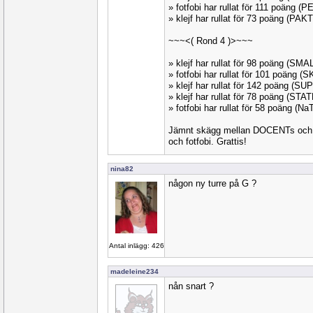
» fotfobi har rullat för 111 poäng 
» klejf har rullat för 73 poäng (PA
~~~<( Rond 4 )>~~~
» klejf har rullat för 98 poäng (SM
» fotfobi har rullat för 101 poäng 
» klejf har rullat för 142 poäng (SU
» klejf har rullat för 78 poäng (STA
» fotfobi har rullat för 58 poäng (N
Jämnt skägg mellan DOCENTs och
och fotfobi. Grattis!
nina82
någon ny turre på G ?
Antal inlägg: 426
madeleine234
nån snart ?