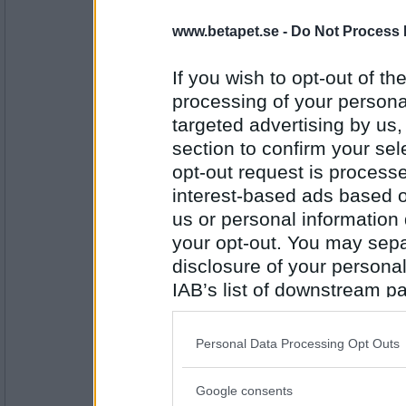
» mrkrister har rullat för 76 poäng
www.betapet.se -
Do Not Process 
~~~<( Rond 3 )>~~~
» hilma_93 har rullat för 97 poäng
If you wish to opt-out of the
» klejf har rullat för 94 poäng (ST
processing of your personal
» klejf har rullat för 83 poäng (SK
» mrkrister har rullat för 83 poäng
targeted advertising by us
» JimSwapson har rullat för 60 po
section to confirm your sel
~~~<( Rond 4 )>~~~
opt-out request is proces
» Hujjedamejj har rullat för 88 poä
interest-based ads based o
» JimSwapson har rullat för 86 po
» klejf har rullat för 79 poäng (UT
us or personal information d
» klejf har rullat för 64 poäng (BAS
your opt-out. You may separ
» mrkrister har rullat för 66 poäng
disclosure of your personal
Jims PRATSJUKa visade sig vara vi
IAB’s list of downstream pa
madeleine234
also be disclosed by us to 
Sen turnering :) Jag är gärna på sen
Downstream Participants
th
Personal Data Processing Opt Outs
third parties.
Google consents
Please note that this web
Antal inlägg: 616