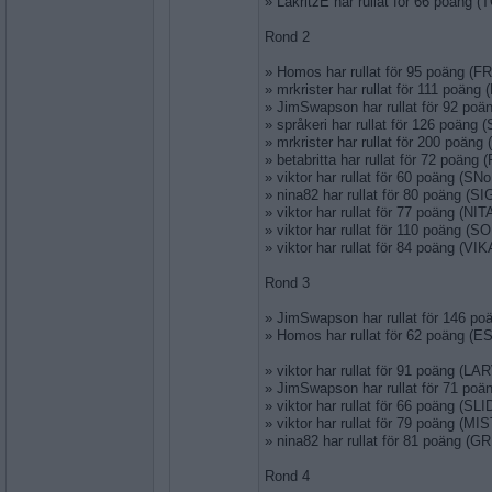
» LakritzE har rullat för 66 poäng
Rond 2
» Homos har rullat för 95 poäng (
» mrkrister har rullat för 111 poän
» JimSwapson har rullat för 92 p
» språkeri har rullat för 126 poäng
» mrkrister har rullat för 200 poän
» betabritta har rullat för 72 poäng
» viktor har rullat för 60 poäng (S
» nina82 har rullat för 80 poäng (S
» viktor har rullat för 77 poäng (NI
» viktor har rullat för 110 poäng (
» viktor har rullat för 84 poäng (VI
Rond 3
» JimSwapson har rullat för 146 p
» Homos har rullat för 62 poäng 
» viktor har rullat för 91 poäng (LA
» JimSwapson har rullat för 71 po
» viktor har rullat för 66 poäng (SL
» viktor har rullat för 79 poäng (M
» nina82 har rullat för 81 poäng (
Rond 4