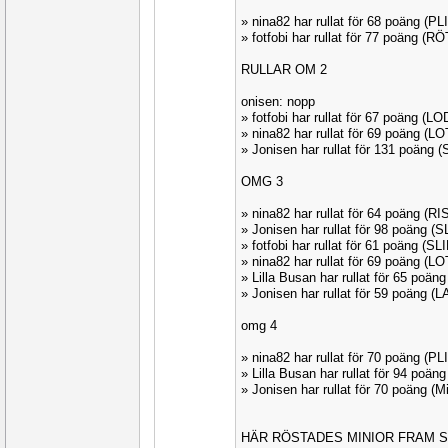
» nina82 har rullat för 68 poäng (P
» fotfobi har rullat för 77 poäng (
RULLAR OM 2
onisen: nopp
» fotfobi har rullat för 67 poäng (
» nina82 har rullat för 69 poäng (
» Jonisen har rullat för 131 poäng
OMG 3
» nina82 har rullat för 64 poäng (R
» Jonisen har rullat för 98 poäng 
» fotfobi har rullat för 61 poäng (S
» nina82 har rullat för 69 poäng (
» Lilla Busan har rullat för 65 poä
» Jonisen har rullat för 59 poäng 
omg 4
» nina82 har rullat för 70 poäng (P
» Lilla Busan har rullat för 94 poä
» Jonisen har rullat för 70 poäng (
HÄR RÖSTADES MINIOR FRAM S