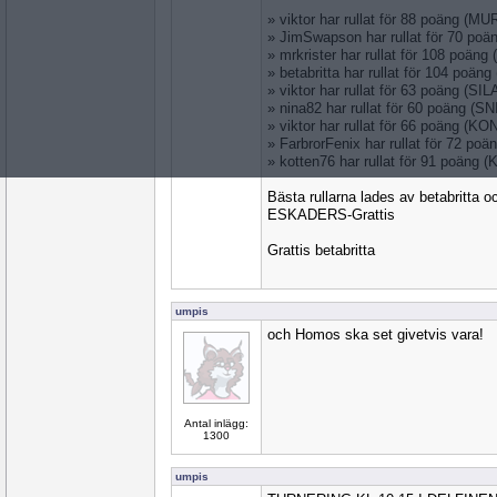
» viktor har rullat för 88 poäng (M
» JimSwapson har rullat för 70 p
» mrkrister har rullat för 108 poäng
» betabritta har rullat för 104 poän
» viktor har rullat för 63 poäng (SI
» nina82 har rullat för 60 poäng (S
» viktor har rullat för 66 poäng (
» FarbrorFenix har rullat för 72 po
» kotten76 har rullat för 91 poäng
Bästa rullarna lades av betabritt
ESKADERS-Grattis
Grattis betabritta
umpis
och Homos ska set givetvis vara!
Antal inlägg:
1300
umpis