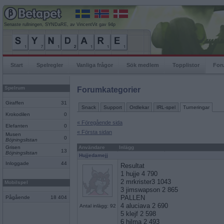
Senaste rullningen, SYNDaRE, av VincentVit gav 94p
Start
Spelregler
Vanliga frågor
Sök medlem
Topplistor
For
Spelrum
Forumkategorier
Giraffen
31
Snack
Support
Ordlekar
IRL-spel
Turneringar
Krokodilen
0
« Föregående sida
Elefanten
0
« Första sidan
Musen
0
Böjningslistan
Grisen
Användare
Inlägg
13
Böjningslistan
Hujjedamejj
Inloggade
44
Resultat
1 hujje 4 790
2 mrkrister3 1043
Mobilspel
3 jimswapson 2 865
PALLEN
Pågående
18 404
4 aluciava 2 690
Antal inlägg: 92
5 klejf 2 598
6 hilma 2 493