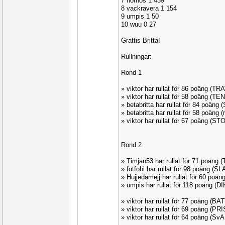
7 homos 1 439
8 vackravera 1 154
9 umpis 1 50
10 wuu 0 27
Grattis Britta!
Rullningar:
Rond 1
» viktor har rullat för 86 poäng (T
» viktor har rullat för 58 poäng (TE
» betabritta har rullat för 84 poän
» betabritta har rullat för 58 poäng
» viktor har rullat för 67 poäng (S
Rond 2
» Timjan53 har rullat för 71 poäng
» fotfobi har rullat för 98 poäng (
» Hujjedamejj har rullat för 60 po
» umpis har rullat för 118 poäng (
» viktor har rullat för 77 poäng (BA
» viktor har rullat för 69 poäng (P
» viktor har rullat för 64 poäng (S