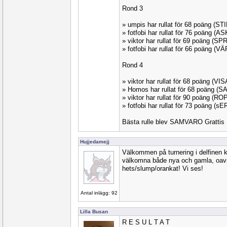
Rond 3
» umpis har rullat för 68 poäng (ST
» fotfobi har rullat för 76 poäng (
» viktor har rullat för 69 poäng (SP
» fotfobi har rullat för 66 poäng (V
Rond 4
» viktor har rullat för 68 poäng (VI
» Homos har rullat för 68 poäng (
» viktor har rullat för 90 poäng (R
» fotfobi har rullat för 73 poäng (
Bästa rulle blev SAMVARO Gratti
Hujjedamejj
Välkommen på turnering i delfinen k
välkomna både nya och gamla, oavse
hets/slump/orankat! Vi ses!
Antal inlägg: 92
Lilla Busan
R E S U L T A T