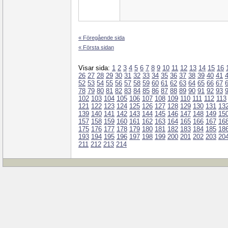
« Föregående sida
« Första sidan
Visar sida:
1
2
3
4
5
6
7
8
9
10
11
12
13
14
15
16
26
27
28
29
30
31
32
33
34
35
36
37
38
39
40
41
52
53
54
55
56
57
58
59
60
61
62
63
64
65
66
67
78
79
80
81
82
83
84
85
86
87
88
89
90
91
92
93
102
103
104
105
106
107
108
109
110
111
112
113
121
122
123
124
125
126
127
128
129
130
131
13
139
140
141
142
143
144
145
146
147
148
149
15
157
158
159
160
161
162
163
164
165
166
167
16
175
176
177
178
179
180
181
182
183
184
185
18
193
194
195
196
197
198
199
200
201
202
203
20
211
212
213
214