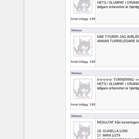
HETS / SLUMPAT / ORANKAT (b
tidigare erfarenhet är hjärtl
Antal inlägg: 248
Homos
NÄE TYVÄRR JAG AVBLÅ
ANNAN TURRELEDARE SOM
Antal inlägg: 248
Homos
o-o-o-o-o- TURNERING -o-
HETS / SLUMPAT / ORANKAT (b
tidigare erfarenhet är hjärtl
Antal inlägg: 248
Homos
RESULTAT från turneringen 
18. GUNELLA 1/200
17. MIRA 1/279