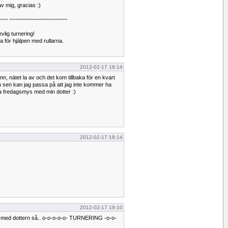
 mig, gracias :)
~~~ ~~~~~~~~~~~~~~~~~~~
evlig turnering!
na för hjälpen med rullarna.
2012-02-17 18:14
ann, nätet la av och det kom tillbaka för en kvart
h sen kan jag passa på att jag inte kommer ha
ha fredagsmys med min dotter :)
2012-02-17 18:14
2012-02-17 19:10
s med dottern så.. o-o-o-o-o- TURNERING -o-o-