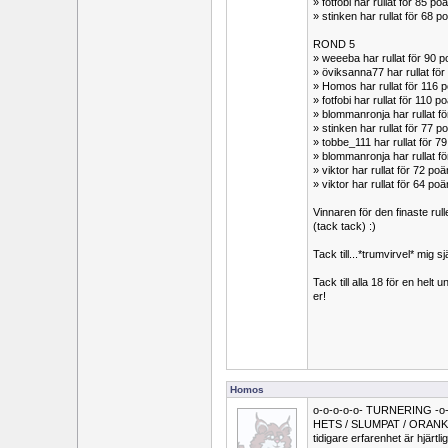
» fotfobi har rullat för 85 
» stinken har rullat för 68
ROND 5
» weeeba har rullat för 90
» öviksanna77 har rullat fö
» Homos har rullat för 116 
» fotfobi har rullat för 110
» blommanronja har rullat 
» stinken har rullat för 7
» tobbe_111 har rullat för 
» blommanronja har rullat 
» viktor har rullat för 72 
» viktor har rullat för 64 
Vinnaren för den finaste rul
(tack tack) :)
Tack till...*trumvirvel* mig sj
Tack till alla 18 för en helt u
er!
Homos
o-o-o-o-o- TURNERING -o-
HETS / SLUMPAT / ORANKAT (b
tidigare erfarenhet är hjärtl