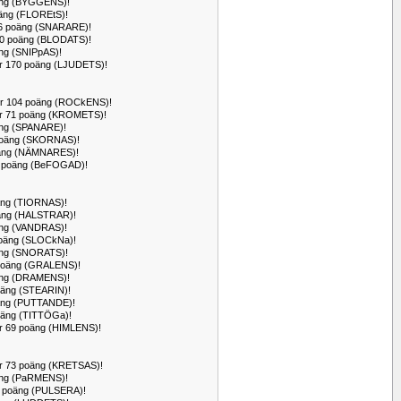
poäng (BYGGENS)!
poäng (FLOREtS)!
r 86 poäng (SNARARE)!
 450 poäng (BLODATS)!
oäng (SNIPpAS)!
för 170 poäng (LJUDETS)!
 för 104 poäng (ROCkENS)!
för 71 poäng (KROMETS)!
poäng (SPANARE)!
1 poäng (SKORNAS)!
poäng (NÄMNARES)!
 85 poäng (BeFOGAD)!
poäng (TIORNAS)!
poäng (HALSTRAR)!
poäng (VANDRAS)!
 poäng (SLOCkNa)!
poäng (SNORATS)!
2 poäng (GRALENS)!
poäng (DRAMENS)!
poäng (STEARIN)!
poäng (PUTTANDE)!
poäng (TITTÖGa)!
för 69 poäng (HIMLENS)!
för 73 poäng (KRETSAS)!
poäng (PaRMENS)!
 73 poäng (PULSERA)!