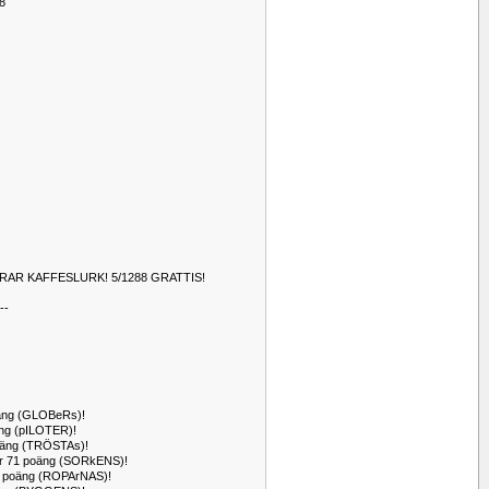
8
AR KAFFESLURK! 5/1288 GRATTIS!
---
poäng (GLOBeRs)!
oäng (pILOTER)!
poäng (TRÖSTAs)!
för 71 poäng (SORkENS)!
 71 poäng (ROPArNAS)!