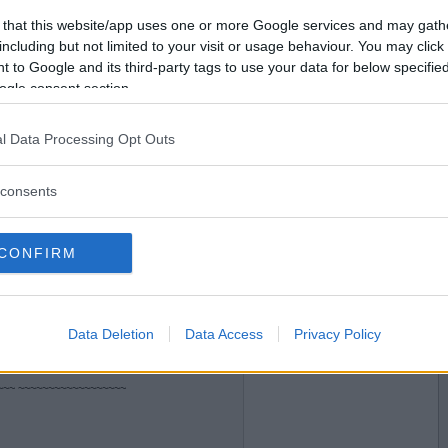
Vill du bli
 that this website/app uses one or more Google services and may gath
Vi kör hets/slumpat/orankat och ALLA oavsätt
medlem?
including but not limited to your visit or usage behaviour. You may click 
het är välkomna! :)
 to Google and its third-party tags to use your data for below specifi
Skapa nytt konto
ogle consent section.
l Data Processing Opt Outs
2012-02-17 17:39
rneringen kl 16.00)
*******
consents
CONFIRM
Data Deletion
Data Access
Privacy Policy
~~~ ~~~~~~~~~~~~~~~~~~