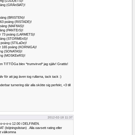
poäng (LUDDETS)!
 poäng (GRÄnSlAT)!
 poäng (BRISTEN)!
r 63 poäng (RISTADE)!
poäng (MAFfIAS)!
 poäng (PANTErS)!
för 73 poäng (LARMETS)!
7 poäng (STORMEnS)!
79 poäng (STILaDe)!
för 165 poäng (KORNIGA)!
poäng (SONATAS)!
poäng (MOSKEeRS)!
len TITTÖGa blev *trumvirvel* jag själv! Grattis!
älv för att jag även tog rullarna, tack tack :)
nderbar turnering där alla skötte sig perfekt, <3 till
2012-02-18 11:37
o-o-o-o 12.00 i DELFINEN.
öjningslistan) . Alla oavsett rating eller
igt välkomna