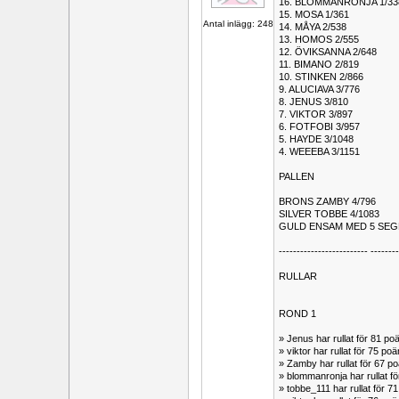
16. BLOMMANRONJA 1/33
15. MOSA 1/361
Antal inlägg: 248
14. MÅYA 2/538
13. HOMOS 2/555
12. ÖVIKSANNA 2/648
11. BIMANO 2/819
10. STINKEN 2/866
9. ALUCIAVA 3/776
8. JENUS 3/810
7. VIKTOR 3/897
6. FOTFOBI 3/957
5. HAYDE 3/1048
4. WEEEBA 3/1151
PALLEN
BRONS ZAMBY 4/796
SILVER TOBBE 4/1083
GULD ENSAM MED 5 SEGR
------------------------- -------
RULLAR
ROND 1
» Jenus har rullat för 81 
» viktor har rullat för 75 p
» Zamby har rullat för 67 
» blommanronja har rullat 
» tobbe_111 har rullat för