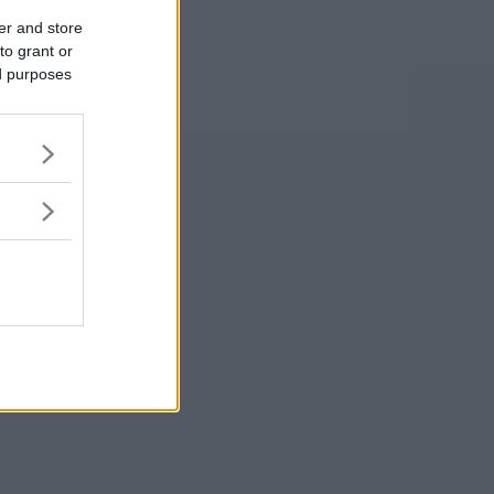
er and store
to grant or
ed purposes