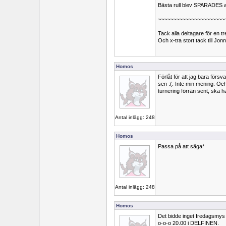
Bästa rull blev SPARADES av
~~~~~~~~~~~~~~~~~~~~~~
Tack alla deltagare för en tr
Och x-tra stort tack till Jon
Homos
Förlåt för att jag bara försv
sen :(. Inte min mening. Oc
turnering förrän sent, ska 
Antal inlägg: 248
Homos
Passa på att säga*
Antal inlägg: 248
Homos
Det bidde inget fredagsmy
o-o-o 20.00 i DELFINEN.