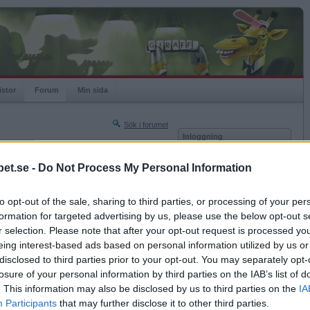
istor
Forum
Min sida
Sök i forumet
Inloggning
rneringar
Användare
et.se -
Do Not Process My Personal Information
Nästa sida »
Lösenord
Sista sidan »
to opt-out of the sale, sharing to third parties, or processing of your per
Kom ihåg mig
2012-02-17 15:31
formation for targeted advertising by us, please use the below opt-out s
Logga in
r selection. Please note that after your opt-out request is processed y
eing interest-based ads based on personal information utilized by us or
Glömt ditt lösenord?
Få ny aktiveringslänk
disclosed to third parties prior to your opt-out. You may separately opt-
losure of your personal information by third parties on the IAB’s list of
. This information may also be disclosed by us to third parties on the
IA
Betapet är gratis!
Participants
that may further disclose it to other third parties.
2012-02-17 15:35