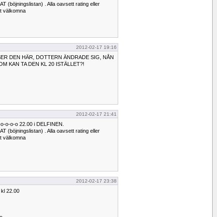
öjningslistan) . Alla oavsett rating eller
igt välkomna
2012-02-17 19:16
SER DEN HÄR, DOTTERN ÄNDRADE SIG, NÅN
 KAN TA DEN KL 20 ISTÄLLET?!
2012-02-17 21:41
o-o-o-o 22.00 i DELFINEN.
öjningslistan) . Alla oavsett rating eller
igt välkomna
2012-02-17 23:38
kl 22.00