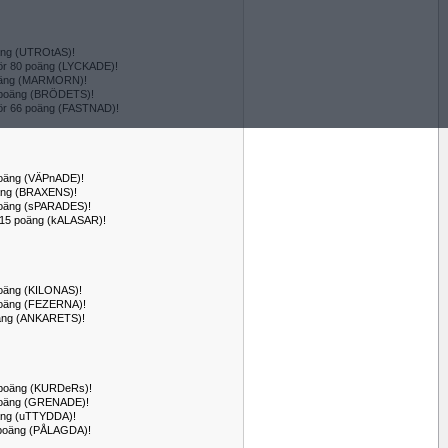
poäng (UTROtAS)!
för 80 poäng (LYCKADE)!
 poäng (MARMORN)!
01 poäng (BRÖDETS)!
för 66 poäng (FASTNAD)!
 poäng (VÄPnADE)!
poäng (BRAXENS)!
0 poäng (sPARADES)!
r 115 poäng (kALASAR)!
 poäng (KILONAS)!
7 poäng (FEZERNA)!
poäng (ANKARETS)!
09 poäng (KURDeRs)!
4 poäng (GRENADE)!
poäng (uTTYDDA)!
19 poäng (PÅLAGDA)!