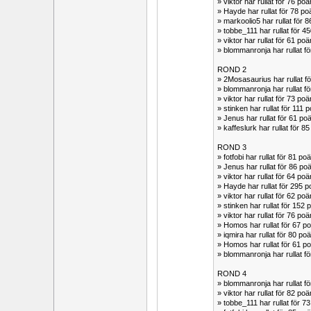
» viktor har rullat för 76 
» Hayde har rullat för 78 
» markoolio5 har rullat fö
» tobbe_111 har rullat för
» viktor har rullat för 61 p
» blommanronja har rullat 
ROND 2
» 2Mosasaurius har rullat
» blommanronja har rullat 
» viktor har rullat för 73 
» stinken har rullat för 11
» Jenus har rullat för 61 
» kaffeslurk har rullat för
ROND 3
» fotfobi har rullat för 81 
» Jenus har rullat för 86 
» viktor har rullat för 64 
» Hayde har rullat för 295
» viktor har rullat för 62 
» stinken har rullat för 15
» viktor har rullat för 76 
» Homos har rullat för 67 
» iqmira har rullat för 80 
» Homos har rullat för 61 
» blommanronja har rullat 
ROND 4
» blommanronja har rullat 
» viktor har rullat för 82 
» tobbe_111 har rullat för