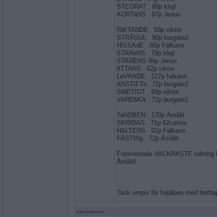
STEGRAT . 80p klejf
AORTaNS . 87p Jenus
RIKTANDE . 83p viktor
STRÅGUL . 90p burgare2
HISSAdE . 60p Falkann .
STAReNS . 79p klejf
STARENS 94p Jenus
fITTANS . 62p viktor
LeVRADE . 127p falkann .
ANSTIFTa . 72p burgare2
SMETIGT . 93p viktor
VAREMOt . 72p burgare2
TaNDBEN . 170p Åmålit .
SKRIDAS . 71p 62carina
HALTENS . 92p Falkann .
FÄSTINg . 72p Åmålit .
Framröstade VACKRASTE rullning 
Åmålit!
Tack umpis för hujälpen med bortta
vackravera