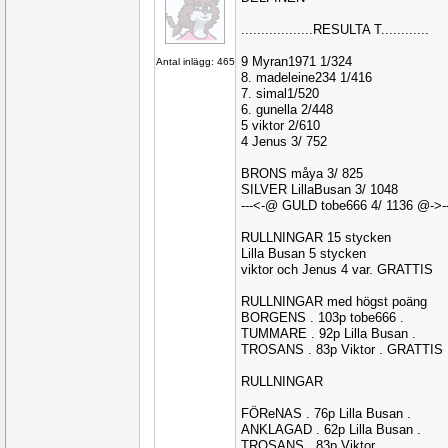
..................RESULTA T............
9 Myran1971 1/324
Antal inlägg: 465
8. madeleine234 1/416
7. simal1/520
6. gunella 2/448
5 viktor 2/610
4 Jenus 3/ 752
BRONS måya 3/ 825
SILVER LillaBusan 3/ 1048
---<-@ GULD tobe666 4/ 1136 @->-
RULLNINGAR 15 stycken
Lilla Busan 5 stycken
viktor och Jenus 4 var. GRATTIS
RULLNINGAR med högst poäng
BORGENS . 103p tobe666 .
TUMMARE . 92p Lilla Busan .
TROSANS . 83p Viktor . GRATTIS
RULLNINGAR
FÖReNAS . 76p Lilla Busan .
ANKLAGAD . 62p Lilla Busan .
TROSANS . 83p Viktor .