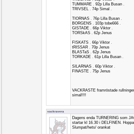
TUMMARE . 92p Lilla Busan .
TRIVSEL . 74p Simal .
TIORNAS . 76p Lilla Busan .
BORGENS . 103p tobe666 .
GISTADE . 66p Viktor .
TORSkAS . 62p Jenus
FISKATS . 66p Viktor .
tRISSAR . 70p Jenus
BLASTaS . 62p Jenus
TORKADE . 61p Lilla Busan .
SILARNAS . 60p Viktor .
FINASTE . 75p Jenus
VACKRASTE framröstade rullningen
simal!!!!
vackravera
Dagens enda TURNERING som JAG 
startar kl 16.30 i DELFINEN. Hoppa
Slumpat/hets/ orankat