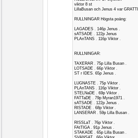
viktor 8 st
LillaBusan och Jenus 4 var GRATT
RULLNINGAR Högsta poäng:
LAGADES . 146p Jenus .
sATSADE . 122p Jenus
PLAnTANS . 116p Viktor .
RULLNINGAR:
TAXERAR . 75p Lilla Busan .
LOTSADE . 66p Viktor .
ST r IDES. 65p Jenus .
LUGNASTE . 75p Viktor .
PLAnTANS . 116p Viktor .
STELNaDE . 69p Viktor .
FATTaDE . 79p Myran1971 .
sATSADE . 122p Jenus .
RISTADE . 68p Viktor .
LANSERAR . 59p Lilla Busan .
RISSLaT . 76p Viktor .
FAtTIGA . 91p Jenus .
STAKADE . 65p Lilla Busan .
SVANSAT . 66p Viktor .