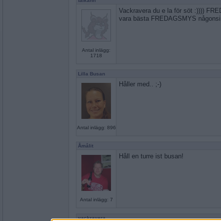
falkann
Vackravera du e la för söt :)))) 
vara bästa FREDAGSMYS någonsin
Antal inlägg:
1718
Lilla Busan
Håller med.. ;-)
Antal inlägg: 896
Åmålit
Håll en turre ist busan!
Antal inlägg: 7
vackravera