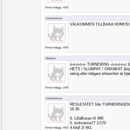
Antal inlägg: 465
vackravera
VÄLKOMMEN TILLBAKA HOMOS!!!
Antal inlägg: 465
Homos
o-o-o-o-o- TURNERING -o-o-o-o-o 
HETS / SLUMPAT / ORANKAT (böjnin
rating eller tidigare erfarenhet är hj
Antal inlägg: 248
vackravera
RESULTATET från TURNERINGEN Ef
16.30
6. LillaBusan 0/ 490
5. öviksanna77 1/170
4 klejf 2/ 661
Antal inlägg: 465