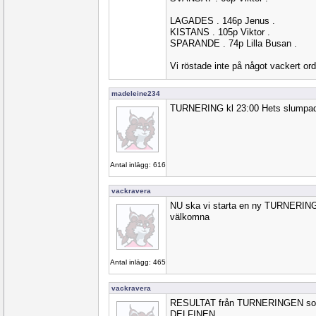
LAGADES . 146p Jenus .
KISTANS . 105p Viktor .
SPARANDE . 74p Lilla Busan .
Vi röstade inte på något vackert ord
madeleine234
TURNERING kl 23:00 Hets slumpad o
Antal inlägg: 616
vackravera
NU ska vi starta en ny TURNERING...
välkomna
Antal inlägg: 465
vackravera
RESULTAT från TURNERINGEN som 
DELFINEN