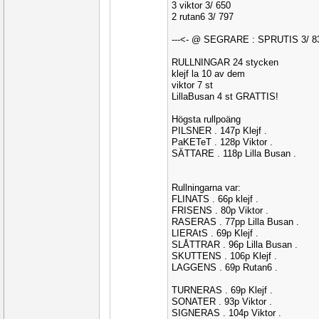
3 viktor 3/ 650
2 rutan6 3/ 797
---<- @ SEGRARE : SPRUTIS 3/ 8
RULLNINGAR 24 stycken
klejf la 10 av dem
viktor 7 st
LillaBusan 4 st GRATTIS!
Högsta rullpoäng
PILSNER . 147p Klejf .
PaKETeT . 128p Viktor .
SÄTTARE . 118p Lilla Busan .
Rullningarna var:
FLINATS . 66p klejf .
FRISENS . 80p Viktor .
RASERAS . 77pp Lilla Busan .
LIERAtS . 69p Klejf .
SLÅTTRAR . 96p Lilla Busan .
SKUTTENS . 106p Klejf .
LAGGENS . 69p Rutan6 .
TURNERAS . 69p Klejf .
SONATER . 93p Viktor .
SIGNERAS . 104p Viktor .