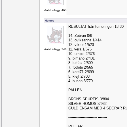
Antal inlägg: 465
Homos
RESULTAT från turneringen 18.30
14. Zebran 0/9
13. öviksanna 1/414
12. viktor 1/520
11. vera 1/575
Antal inlägg: 248
10. umpis 2/376
9. bimano 2/401
8. lurifax 2/509
7. fotfobi 2/565
6. katti71 2/699
5. klejf 2/703
4. busan 3/779
PALLEN
BRONS SPURTIS 3/894
SILVER HOMOS 3/932
GULD ENSAM MED 4 SEGRAR RUT
------------------------- --------
RULLAR