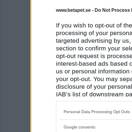
Afternoon tea dax.
Även dags för en eftermiddags turne
www.betapet.se -
Do Not Process 
Ladda med te o scones så ses vi 
Vi spelar hets/ slumpat/ orankat.
Välkomna!
If you wish to opt-out of the
Antal inlägg: 465
processing of your personal
targeted advertising by us
falkann
Sötböter på vv 16.16 OMG :))
section to confirm your sel
opt-out request is proces
interest-based ads based o
Antal inlägg:
us or personal information d
1718
your opt-out. You may separ
vackravera
disclosure of your personal
RESULTAT på AFTERNOON TEA- Tur
IAB’s list of downstream pa
start 16.16
also be disclosed by us to 
---<-@ GRATTIS ÅMÅLIT 4 segrar o
Downstream Participants
th
Personal Data Processing Opt Outs
Antal inlägg: 465
third parties.
2. viktor 3 segrar 990 pjpoäng
3.62carina 3 segrar 693 poäng
Google consents
Please note that this web
4.falkann 2/ 723