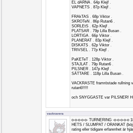
EL dARNA . 64p Klejf .
VAPNETS . 87p Klejf .
FRAkTAS . 68p Viktor .
SKROTeN . 86p Rutan6 .
SORLEtS . 62p Klejf .
PLATSAR . 79p Lilla Busan .
LORTIGA . 66p Viktor .
PLANERAT . 83p Klejf .
DISKATS . 62p Viktor .
TRIVSEL . 77p Klejf .
PaKETeT . 128p Viktor .
STAJLAT . 79p Rutan6 .
PILSNER . 147p Klejf .
SÄTTARE . 118p Lilla Busan .
VACKRASTE framröstade rullning v
rutan6!!!!!
och SNYGGASTE var PILSNER! Hurr
vackravera
o-o-o-o-o- TURNERING -o-o-o-o-o 
HETS / SLUMPAT / ORANKAT (böjnin
rating eller tidigare erfarenhet är hj