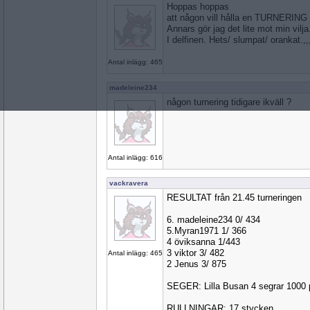
Hoppas hoppas
att någon vill hålla en TURNERING i
Annars gör jag det lite mot min vilja.
I delfinen. Hets/ slumpat/ orankat.,,
Antal inlägg: 465
madeleine234
någon turnering tidigare ikväll ?
Antal inlägg: 616
vackravera
RESULTAT från 21.45 turneringen
6. madeleine234 0/ 434
5.Myran1971 1/ 366
4 öviksanna 1/443
3 viktor 3/ 482
Antal inlägg: 465
2 Jenus 3/ 875
SEGER: Lilla Busan 4 segrar 1000
RULLNINGAR: 17 stycken