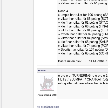
» Zebranson har rullat för 64 poän
Rond 4
» umpis har rullat för 196 poäng (
» viktor har rullat för 86 poäng (S
» klejf har rullat för 81 poäng (STA
» klejf har rullat för 66 poäng (TIN
» viktor har rullat för 81 poäng (LIL
» fotfobi har rullat för 89 poäng (
» viktor har rullat för 84 poäng (S
» klejf har rullat för 65 poäng (SA
» viktor har rullat för 74 poäng (P
» Spurtis har rullat för 134 poäng 
» klejf har rullat för 65 poäng (KO
Bästa rullen blev ISFRITT-Grattis r
Homos
o-o-o-o-o- TURNERING -o-o-o-o-o 
HETS / SLUMPAT / ORANKAT (böjnin
rating eller tidigare erfarenhet är hj
Antal inlägg: 248
« Föregående sida