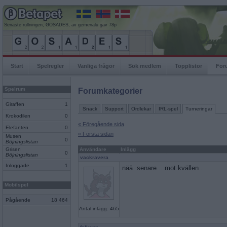
Senaste rullningen, GOSADES, av gemenalu gav 78p
Start
Spelregler
Vanliga frågor
Sök medlem
Topplistor
For
Spelrum
Forumkategorier
Giraffen
1
Snack
Support
Ordlekar
IRL-spel
Turneringar
Krokodilen
0
« Föregående sida
Elefanten
0
« Första sidan
Musen
0
Böjningslistan
Grisen
Användare
Inlägg
0
Böjningslistan
vackravera
Inloggade
1
nää. senare... mot kvällen..
Mobilspel
Pågående
18 464
Antal inlägg: 465