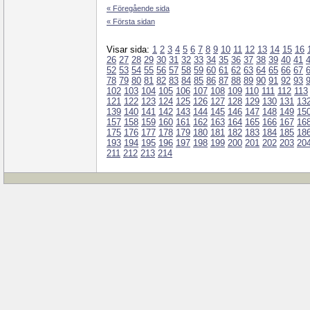
« Föregående sida
« Första sidan
Visar sida:
1
2
3
4
5
6
7
8
9
10
11
12
13
14
15
16
26
27
28
29
30
31
32
33
34
35
36
37
38
39
40
41
52
53
54
55
56
57
58
59
60
61
62
63
64
65
66
67
78
79
80
81
82
83
84
85
86
87
88
89
90
91
92
93
102
103
104
105
106
107
108
109
110
111
112
113
121
122
123
124
125
126
127
128
129
130
131
13
139
140
141
142
143
144
145
146
147
148
149
15
157
158
159
160
161
162
163
164
165
166
167
16
175
176
177
178
179
180
181
182
183
184
185
18
193
194
195
196
197
198
199
200
201
202
203
20
211
212
213
214