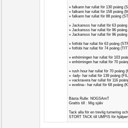
» falkann har rullat för 130 poäng
» falkann har rullat för 158 poäng
» falkann har rullat för 88 poäng 
» Jackansss har rullat för 63 poän
» Jackansss har rullat för 96 poä
» Jackansss har rullat för 96 poä
» fotfobi har rullat för 63 poäng (S
» fotfobi har rullat för 74 poäng (T
» enhörningen har rullat för 103 po
» enhörningen har rullat för 70 po
» rush hour har rullat för 70 poäng
» -lady- har rullat för 139 poäng (F
» vackravera har rullat för 116 poä
» evelina-- har rullat för 68 poäng
Bästa Rulle: NOGSAmT
Grattis till : Mig själv
Tack alla för en trevlig turnering och
STORT TACK till UMPIS för hjälpen