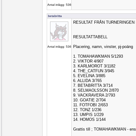
Antal inlägg: 536
betabritta
RESULTAT FRÅN TURNERINGEN kl
RESULTATTABELL
Placering, namn, vinster, pj-poäng
Antal inlägg: 536
1. TOMAHAWKMAN 5/1293
2. VIKTOR 4/907
3. KARLMOROT 3/1182
4. THE_CATFUN 3/945
5. EVELINA 3/885
6. ALLIDA 3/765
7. BETABRITTA 3/714
8. SELMAOLSSON 2/870
9. VACKRAVERA 2/793
10. GOATIE 2/704
11. FOTFOBI 2/653
12. TONZ 1/236
13. UMPIS 1/229
14. HOMOS 1/144
Grattis till ; TOMAHAWKMAN - ens