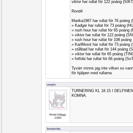
viktor har rullat för 122 poäng (SI
Rond4
Marika1987 har rullat för 76 poäng
» Kadgar har rullat för 73 poäng (
» rush hour har rullat för 65 poäng
» viktor har rullat för 122 poäng (
» rush hour har rullat för 108 poän
» KarlMorot har rullat för 73 poäng
» stålbad har rullat för 144 poäng
» viktor har rullat för 65 poäng (TI
» fotfobi har rullat för 66 poäng (S
Tyvärr minns jag inte vilken so vann.E
för hjälpen med rullarna
umpis
TURNERING KL 18.15 I DELFIN
KOMNA.
Antal inlägg:
1300
betabritta