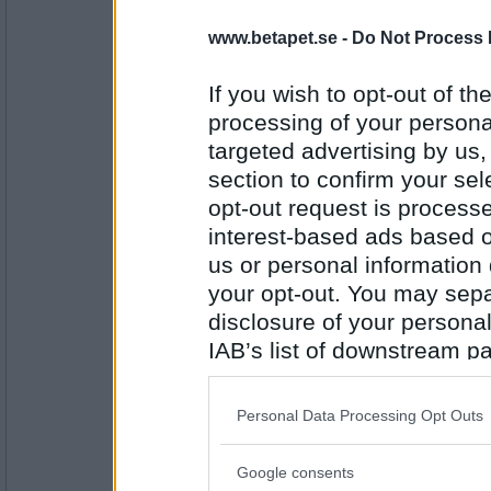
» rush hour har rullat för 110 poän
www.betapet.se -
Do Not Process 
Rond 4
If you wish to opt-out of the
-
processing of your personal
Bästa rulle: SKOLDAGS Grattis beta
targeted advertising by us
section to confirm your sel
umpis
Resultat från turneringen kl 13.10
opt-out request is proces
interest-based ads based o
Placering Namn Segrar Pj-poäng
us or personal information d
1. KarlMorot 4 1063
2. eywede 3 831
Antal inlägg:
your opt-out. You may separ
1300
3. betabritta 2 611
disclosure of your personal
4. Homos 2 467
5. Dorron 1 417
IAB’s list of downstream pa
6. umpis 0 211
also be disclosed by us to 
Rullningar
Downstream Participants
th
Personal Data Processing Opt Outs
Rond 1:
third parties.
KarlMorot: HUKANDE (106)
betaBritta: SNITTAD (76)
Google consents
Please note that this web