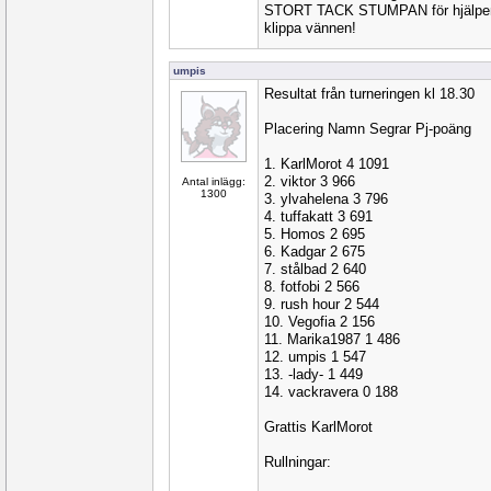
STORT TACK STUMPAN för hjälpen 
klippa vännen!
umpis
Resultat från turneringen kl 18.30
Placering Namn Segrar Pj-poäng
1. KarlMorot 4 1091
2. viktor 3 966
Antal inlägg:
1300
3. ylvahelena 3 796
4. tuffakatt 3 691
5. Homos 2 695
6. Kadgar 2 675
7. stålbad 2 640
8. fotfobi 2 566
9. rush hour 2 544
10. Vegofia 2 156
11. Marika1987 1 486
12. umpis 1 547
13. -lady- 1 449
14. vackravera 0 188
Grattis KarlMorot
Rullningar: