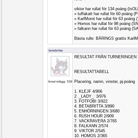
viktor har rullat för 134 poäng (Is
» tuffakatt har rullat för 60 poäng 
» KarlMorot har rullat för 63 poän
» Homos har rullat för 98 poäng (S
» falkann har rullat för 63 poäng (
Bästa rulle: BÄRINGS grattis KarlM
betabritta
RESULTAT FRÅN TURNERINGEN kl
RESULTATTABELL
Placering, namn, vinster, pj-poäng
Antal inlägg: 536
1. KLEJF 4/906
2. _LADY_: 3/976
3. FOTFOBI 3/922
4. BETABRITTA 3/890
5. ENHÖRNINGEN 3/680
6. RUSH HOUR 2/909
7. VACKRAVERA 2/765
8. FALKANN 2/574
9. VIKTOR 2/545
10. HOMOS 2/365