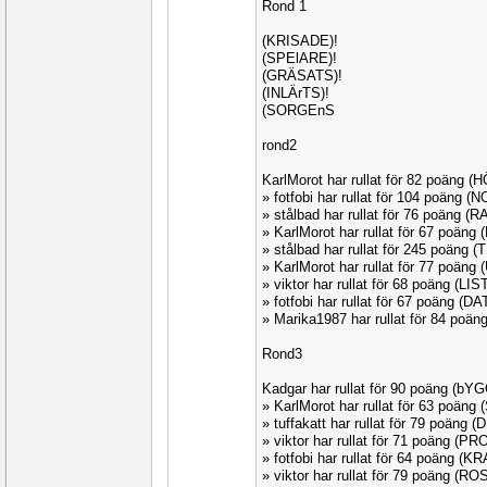
Rond 1
(KRISADE)!
(SPElARE)!
(GRÄSATS)!
(INLÄrTS)!
(SORGEnS
rond2
KarlMorot har rullat för 82 poäng 
» fotfobi har rullat för 104 poäng 
» stålbad har rullat för 76 poäng (
» KarlMorot har rullat för 67 poän
» stålbad har rullat för 245 poäng 
» KarlMorot har rullat för 77 poän
» viktor har rullat för 68 poäng (LIS
» fotfobi har rullat för 67 poäng (D
» Marika1987 har rullat för 84 poä
Rond3
Kadgar har rullat för 90 poäng (b
» KarlMorot har rullat för 63 poän
» tuffakatt har rullat för 79 poäng 
» viktor har rullat för 71 poäng (P
» fotfobi har rullat för 64 poäng (
» viktor har rullat för 79 poäng (RO