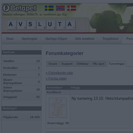
Senaste rullningen, AVSlUTA, av toonfisken gav 81p
Start
Spelregler
Vanliga frågor
Sök medlem
Topplistor
For
Spelrum
Forumkategorier
Giraffen
23
Snack
Support
Ordlekar
IRL-spel
Turneringar
Krokodilen
2
« Föregående sida
Elefanten
2
« Första sidan
Musen
0
Böjningslistan
Grisen
Användare
Inlägg
18
Böjningslistan
KarlMorot
Inloggade
45
Ny turnering 13.10. Hets/slumpad/
Mobilspel
Pågående
18 400
Antal inlägg: 38