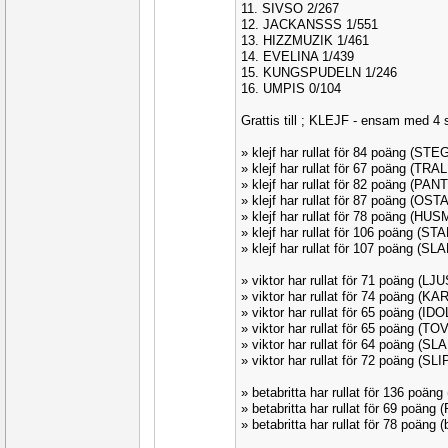
11. SIVSO 2/267
12. JACKANSSS 1/551
13. HIZZMUZIK 1/461
14. EVELINA 1/439
15. KUNGSPUDELN 1/246
16. UMPIS 0/104
Grattis till ; KLEJF - ensam med 4 s
» klejf har rullat för 84 poäng (ST
» klejf har rullat för 67 poäng (TRA
» klejf har rullat för 82 poäng (PA
» klejf har rullat för 87 poäng (OS
» klejf har rullat för 78 poäng (HU
» klejf har rullat för 106 poäng (ST
» klejf har rullat för 107 poäng (SL
» viktor har rullat för 71 poäng (LJ
» viktor har rullat för 74 poäng (K
» viktor har rullat för 65 poäng (ID
» viktor har rullat för 65 poäng (T
» viktor har rullat för 64 poäng (S
» viktor har rullat för 72 poäng (SL
» betabritta har rullat för 136 po
» betabritta har rullat för 69 poäng
» betabritta har rullat för 78 poäng