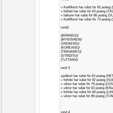
» KarlMorot har rullat för 65 poän
» fotfobi har rullat för 63 poäng (T
» falkann har rullat för 86 poäng (
» KarlMorot har rullat för 73 poän
rond2
(BÄRINGS)!
(MYNTAREN)!
(SNOkENS)!
(KOREANS)!
(TRÄNARES)!
(STRIDITs)!
(TuTTANS)!
rond 3
språkeri har rullat för 63 poäng (H
» fotfobi har rullat för 82 poäng (S
» viktor har rullat för 78 poäng (L
» viktor har rullat för 63 poäng (K
» fotfobi har rullat för 69 poäng (
» viktor har rullat för 89 poäng (T
rond 4