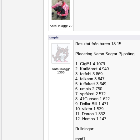
Antal inlägg: 70
umpis
Resultat från turren 18.15
Placering Namn Segrar Pj-poäng
1. Gigi51 4 1079
2. KarlMorot 4 949
Antal inlägg:
1300
3. fotfobi 3 869
4. falkann 3 847
5. tuffakatt 3 649
6. umpis 2 750
7. språkeri 2 572
8. 41Gunsan 1 622
9. Dollar Bill 1 471
10. viktor 1 539
11. Dorron 1 332
12. Homos 1 147
Rullningar:
rond1