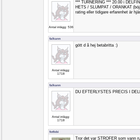
*** TURNERING *** 20.00 i DELFI
HETS / SLUMPAT / ORANKAT (böjnin
rating eller tidigare erfarenhet är hj
Antal inlägg: 536
falkann
gött d å hej betabritta :)
Antal inlägg:
1718
falkann
DU EFTERLYSTES PRECIS I DELF
Antal inlägg:
1718
fotfobi
Tror det var STROFER som vann ru