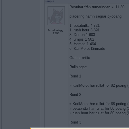
umpis
Resultat från turneringen kl 11.30
placering namn segrar pj-poäng
1. betabritta 4 721
1. rush hour 3 891
Antal inlägg:
1300
3. Dorron 1 603
4. umpis 1 502
5. Homos 1 464
6. KarlMorot lämnade
Grattis britta
Rullningar:
Rond 1
» KarlMorot har rullat för 82 poän
Rond 2
» KarlMorot har rullat för 68 poän
» betabritta har rullat för 80 poän
» rush hour har rullat för 80 poäng
Rond 3