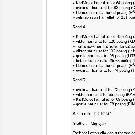
» KarlMorot har rullat för 64 poän
» evelina-- har rullat för 63 poäng 
» Homos har rullat för 63 poäng (
» selmaolsson har rullat för 121 p
Rond 4
» KarlMorot har rullat för 70 poän
» viktor har rullat för 128 poäng (
» Tomahawkman har rullat för 82 p
» viktor har rullat för 102 poäng (I
» goatie har rullat för 98 poäng (L
» betabritta har rullat för 65 poäng
» Homos har rullat för 61 poäng (
» evelina-- har rullat för 74 poän
Rond 5
» evelina-- har rullat för 73 poäng 
» viktor har rullat för 66 poäng (K
» KarlMorot har rullat för 69 poän
» goatie har rullat för 78 poäng (B
Bästa rulle: DIFTONG
Grattis till Mig själv
Tack för i afton alla goa turnerare o