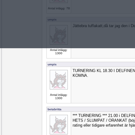
Antal inlägg: 78
umpis
Jättebra tuffakatt,då tar jag den i D
Antal inlägg:
1300
umpis
TURNERING KL 18.30 I DELFIN
KOMNA.
Antal inlägg:
1300
betabritta
*** TURNERING *** 21.00 i DELFI
HETS / SLUMPAT / ORANKAT (böjnin
rating eller tidigare erfarenhet är hj